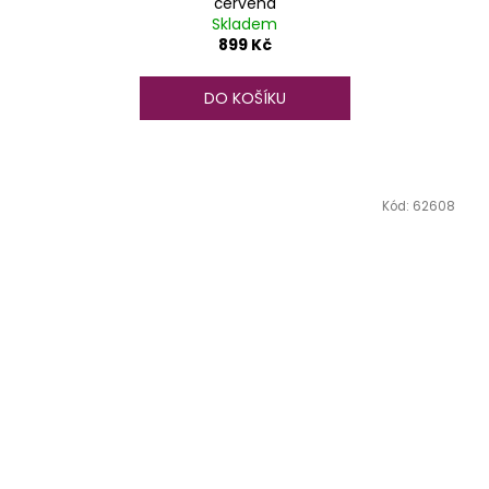
červená
Skladem
899 Kč
DO KOŠÍKU
Kód:
62608