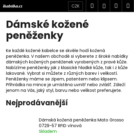
K
Přejít
Hledat
Náku
M
Přihlášen
CZK
na
o
obsah
Zpět
Zpět
košík
š
Dámské kožené
í
C
peněženky
k
o
p
Ke každé kožené kabelce se skvěle hodí kožená
o
peněženka. V našem obchodě si vyberete z široké nabídky
dámských kožených peněženek vyrobených z pravé kůže.
t
Nabízíme peněženky jak z klasické hladké kůže, tak i z kůže
ř
lakované. Vybrat si můžete z různých barev i velikostí.
e
Peněženky máme se zipem, patentem nebo klipsem.
Přihrádka na mince je umístěna uvnitř nebo zvlášť. Záleží
b
jenom na Vás, jaký styl, barvu nebo velikost preferujete.
u
j
Nejprodávanější
e
t
Dámská kožená peněženka Mato Grosso
e
0729-57 RFID vínová
Skladem
n