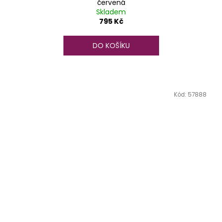
červená
Skladem
795 Kč
DO KOŠÍKU
Kód:
57888