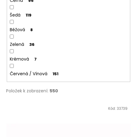
Černá
96
Šedá
119
Béžová
8
Zelená
36
Krémová
7
Červená / Vínová
151
Položek k zobrazení:
550
V
Kód:
33739
ý
p
i