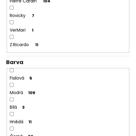
Pierre Cardin
104
Rovicky
7
VerMari
1
Z.Ricardo
11
Barva
Fialová
5
Modrá
109
Bílá
3
Hnědá
11