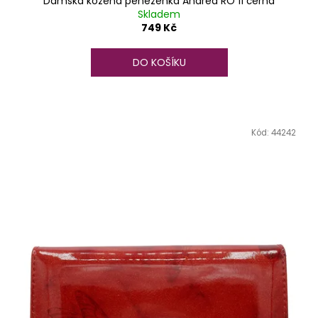
Dámská kožená peněženka Andrea RO 11 černá
Skladem
749 Kč
DO KOŠÍKU
Kód:
44242