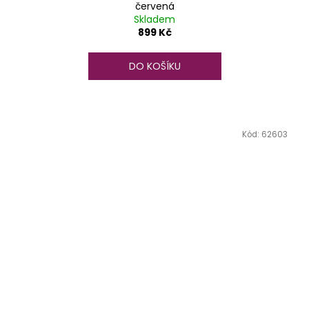
červená
Skladem
899 Kč
DO KOŠÍKU
Kód:
62603