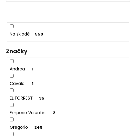
č
r
u
j
o
e
d
m
u
e
Na skladě
550
k
t
Značky
ů
Andrea
1
Cavaldi
1
EL FORREST
35
Emporio Valentini
2
Gregorio
249