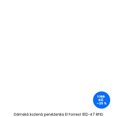
1 199
KČ
–25 %
Dámská kožená peněženka El Forrest 812-47 RFID