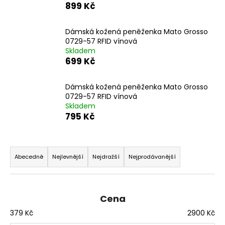
899 Kč
a
j
Dámská kožená peněženka Mato Grosso
í
0729-57 RFID vínová
t
Skladem
699 Kč
?
Dámská kožená peněženka Mato Grosso
0729-57 RFID vínová
Skladem
795 Kč
HLEDAT
Ř
a
Abecedně
Nejlevnější
Nejdražší
Nejprodávanější
D
z
o
p
e
o
n
Cena
r
í
379
Kč
2900
Kč
u
p