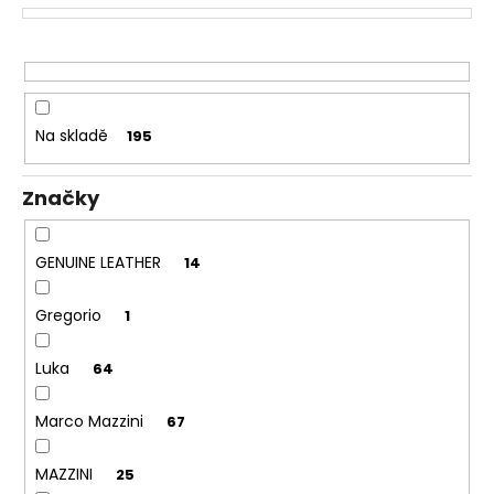
č
p
u
r
j
o
e
d
m
u
e
Na skladě
195
k
t
Značky
ů
GENUINE LEATHER
14
Gregorio
1
Luka
64
Marco Mazzini
67
MAZZINI
25