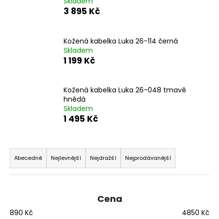
Skladem
a
3 895 Kč
j
í
Kožená kabelka Luka 26-114 černá
t
Skladem
1 199 Kč
?
Kožená kabelka Luka 26-048 tmavě
hnědá
Skladem
HLEDAT
1 495 Kč
Ř
D
a
Abecedně
Nejlevnější
Nejdražší
Nejprodávanější
o
z
p
e
o
n
r
Cena
í
u
890
Kč
4850
Kč