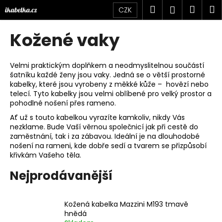
K
Přejít
Hledat
Náku
M
Přihlášen
CZK
na
o
obsah
Zpět
Zpět
košík
š
Kožené vaky
í
C
k
o
Velmi praktickým doplňkem a neodmyslitelnou součástí
šatníku každé ženy jsou vaky. Jedná se o větší prostorné
p
kabelky, které jsou vyrobeny z měkké kůže – hovězí nebo
o
telecí. Tyto kabelky jsou velmi oblíbené pro velký prostor a
t
pohodlné nošení přes rameno.
ř
Ať už s touto kabelkou vyrazíte kamkoliv, nikdy Vás
nezklame. Bude Vaší věrnou společnicí jak při cestě do
e
zaměstnání, tak i za zábavou. Ideální je na dlouhodobé
b
nošení na rameni, kde dobře sedí a tvarem se přizpůsobí
u
křivkám Vašeho těla.
j
Nejprodávanější
e
t
Kožená kabelka Mazzini M193 tmavě
e
hnědá
n