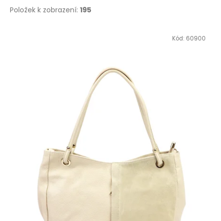
Položek k zobrazení:
195
V
Kód:
60900
ý
p
i
s
p
r
o
d
u
k
t
ů