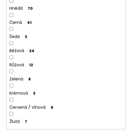
Hnědá
70
Černá
41
Šedá
3
Béžová
24
Růžová
12
Zelená
8
Krémová
3
Červená / Vínová
6
Žlutá
7