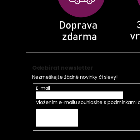
í
Odebírat newsletter
Nezmeškejte žádné novinky či slevy!
E-mail
Vložením e-mailu souhlasíte s
podmínkami o
PŘIHLÁSIT SE