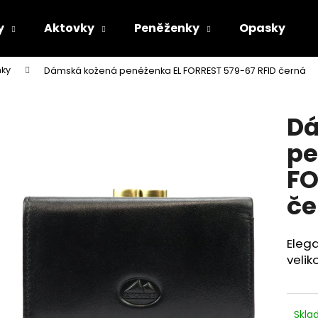
y
Aktovky
Peněženky
Opasky
ky
Dámská kožená peněženka EL FORREST 579-67 RFID černá
Co potřebujete najít?
Dá
HLEDAT
pe
FO
Doporučujeme
če
Eleg
velik
Skl