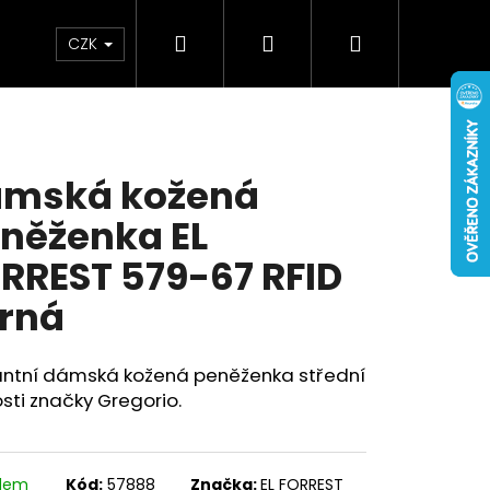
Hledat
Přihlášení
Nákupní
Doplňky
Novinky
CZK
košík
mská kožená
něženka EL
RREST 579-67 RFID
rná
antní dámská kožená peněženka střední
osti značky Gregorio.
adem
Kód:
57888
Značka:
EL FORREST