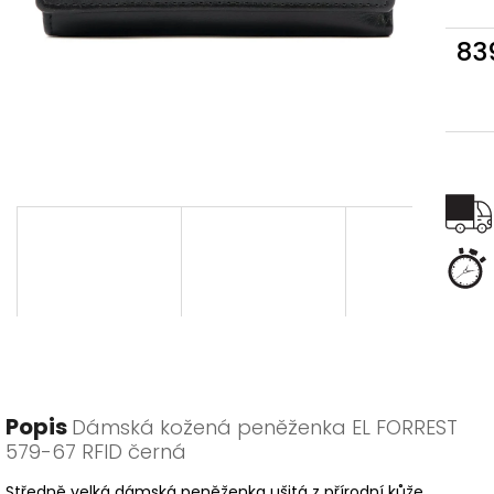
83
Měr
cena
Popis
Dámská kožená peněženka EL FORREST
579-67 RFID černá
Středně velká dámská peněženka ušitá z přírodní kůže.