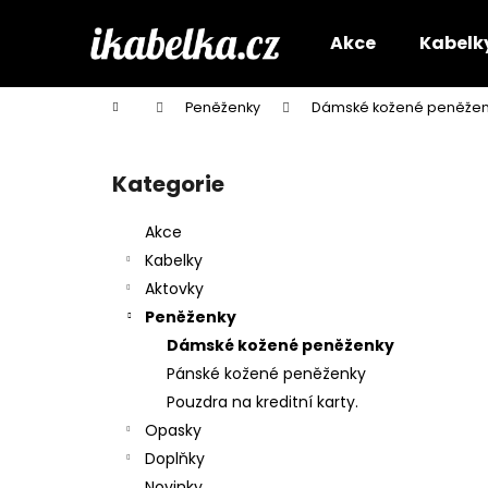
K
Přejít
na
o
Akce
Kabelk
obsah
Zpět
Zpět
š
do
do
í
Domů
Peněženky
Dámské kožené peněžen
k
obchodu
obchodu
P
o
Kategorie
Přeskočit
s
kategorie
t
Akce
r
Kabelky
a
Aktovky
n
Peněženky
n
Dámské kožené peněženky
í
Pánské kožené peněženky
p
Pouzdra na kreditní karty.
a
Opasky
n
Doplňky
e
Novinky