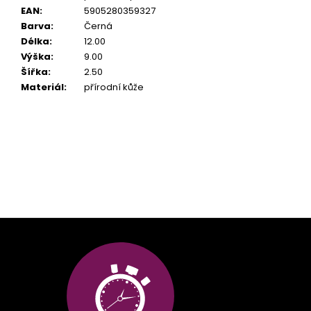
EAN
:
5905280359327
Barva
:
Černá
Délka
:
12.00
Výška
:
9.00
Šířka
:
2.50
Materiál
:
přírodní kůže