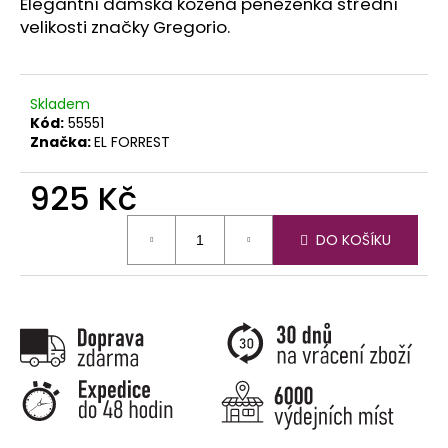
č
Elegantní dámská kožená peněženka střední
u
velikosti značky Gregorio.
j
e
m
Skladem
e
Kód:
55551
Značka:
EL FORREST
925 Kč
Měrná
DO KOŠÍKU
cena: