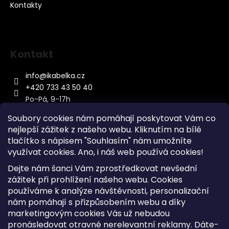
Kontakty
Kontakt
info
@
ikabelka.cz
+420 733 43 50 40
Po-Pá, 9-17h
Soubory cookies nám pomáhají poskytovat Vám co
nejlepší zážitek z našeho webu. Kliknutím na bílé
tlačítko s nápisem "Souhlasím" nám umožníte
využívat cookies.
Ano, i náš web používá cookies!
Kontakt
Dejte nám šanci Vám zprostředkovat nevšední
Sitemap
zážitek při prohlížení našeho webu. Cookies
používáme k analýze návštěvnosti, personalizační
Doprava a Platba
nám pomáhají s přizpůsobením webu a díky
Reklamace Zboží
marketingovým cookies Vás už nebudou
Obchodní podmínky
pronásledovat otravné nerelevantní reklamy. Dáte-