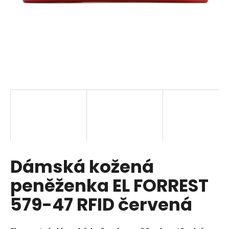
a
j
í
t
?
HLEDAT
Dámská kožená
D
o
peněženka EL FORREST
p
o
579-47 RFID červená
r
u