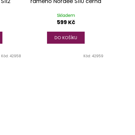
S112
rameno Nordee S110 černá
Skladem
599 Kč
DO KOŠÍKU
Kód:
42958
Kód:
42959