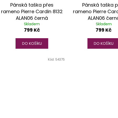
Pánská taška přes
Pánská taška p
rameno Pierre Cardin 8132
rameno Pierre Card
ALAN06 černá
ALAN06 čern
Skladem
Skladem
799 Kč
799 Kč
DO KOŠÍKU
DO KOŠÍKU
Kód:
54375