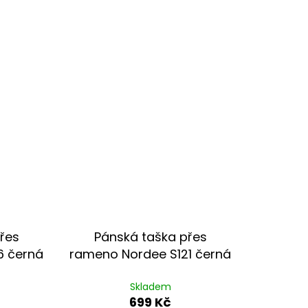
řes
Pánská taška přes
6 černá
rameno Nordee S121 černá
Skladem
699 Kč