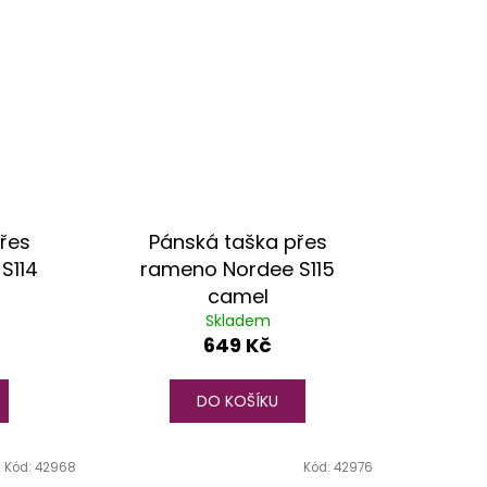
řes
Pánská taška přes
S114
rameno Nordee S115
camel
Skladem
649 Kč
DO KOŠÍKU
Kód:
42968
Kód:
42976