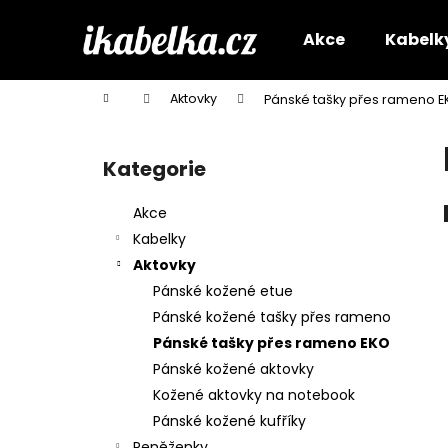
K
Přejít
na
o
Akce
Kabelk
obsah
Zpět
Zpět
š
do
do
í
Domů
Aktovky
Pánské tašky přes rameno E
k
obchodu
obchodu
P
o
Kategorie
Přeskočit
s
kategorie
t
Akce
r
Kabelky
a
Aktovky
n
Pánské kožené etue
n
Pánské kožené tašky přes rameno
í
Pánské tašky přes rameno EKO
p
Pánské kožené aktovky
a
Kožené aktovky na notebook
n
Pánské kožené kufříky
e
Peněženky