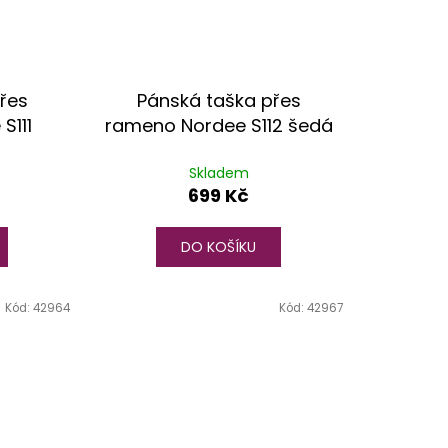
řes
Pánská taška přes
S111
rameno Nordee S112 šedá
Skladem
699 Kč
DO KOŠÍKU
Kód:
42964
Kód:
42967