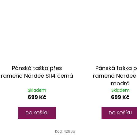
Pánská taška přes
Pánská taška p
rameno Nordee S114 černá
rameno Nordee 
modrá
Skladem
Skladem
699 Kč
699 Kč
DO KOŠÍKU
DO KOŠÍKU
Kód:
42965