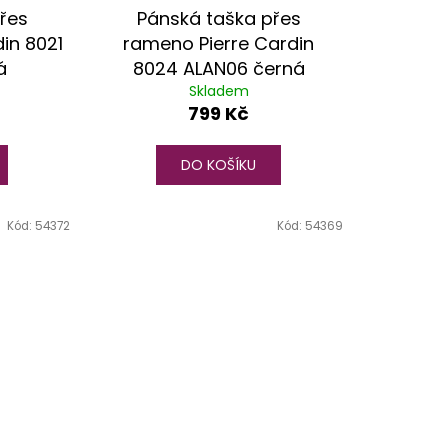
řes
Pánská taška přes
in 8021
rameno Pierre Cardin
á
8024 ALAN06 černá
Skladem
799 Kč
DO KOŠÍKU
Kód:
54372
Kód:
54369