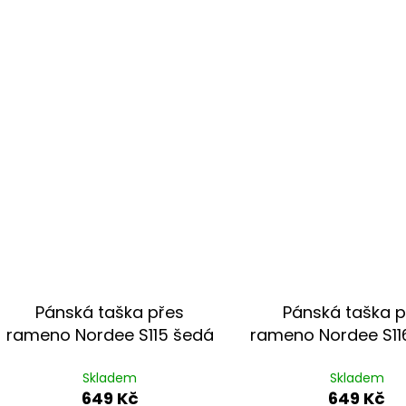
Pánská taška přes
Pánská taška p
rameno Nordee S115 šedá
rameno Nordee S11
Skladem
Skladem
649 Kč
649 Kč