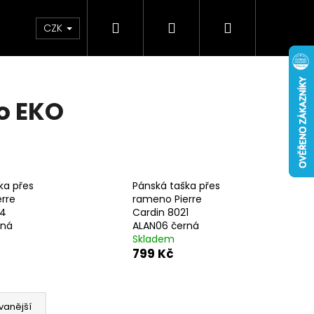
Hledat
Přihlášení
Nákupní
Doplňky
Novinky
CZK
košík
o EKO
ka přes
Pánská taška přes
rre
rameno Pierre
24
Cardin 8021
rná
ALAN06 černá
Skladem
799 Kč
vanější