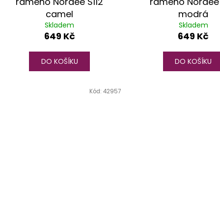
rameno Nordee S112
rameno Nordee 
camel
modrá
Skladem
Skladem
649 Kč
649 Kč
DO KOŠÍKU
DO KOŠÍKU
Kód:
42957