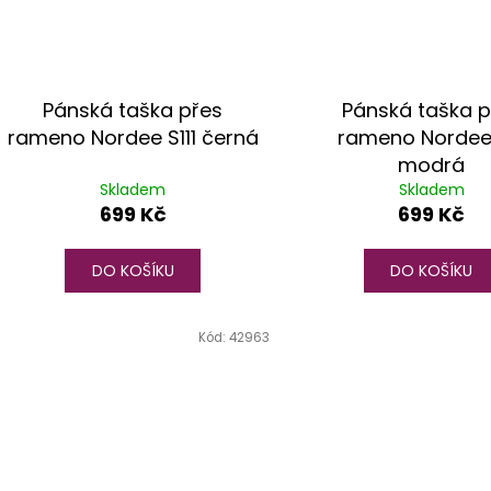
Pánská taška přes
Pánská taška p
rameno Nordee S111 černá
rameno Nordee 
modrá
Skladem
Skladem
699 Kč
699 Kč
DO KOŠÍKU
DO KOŠÍKU
Kód:
42963