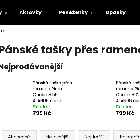
y
Aktovky
Peněženky
Opasky
KO
Co potřebujete najít?
Pánské tašky přes ramen
HLEDAT
Nejprodávanější
Pánská taška přes
Pánská taš
Doporučujeme
rameno Pierre
rameno Pie
Cardin 8155
Cardin 80
ALAN06 černá
ALAN06 če
Skladem
Skladem
799 Kč
799 Kč
Ř
a
Abecedně
Nejlevnější
Nejdražší
Nejprodá