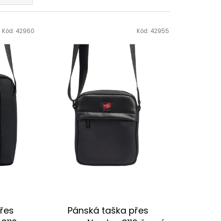
Kód:
42960
Kód:
42955
řes
Pánská taška přes