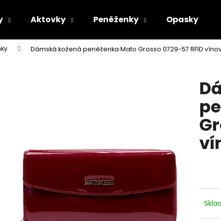
y
Aktovky
Peněženky
Opasky
ky
Dámská kožená peněženka Mato Grosso 0729-57 RFID víno
Co potřebujete najít?
Dá
HLEDAT
pe
Gr
Doporučujeme
ví
Skl