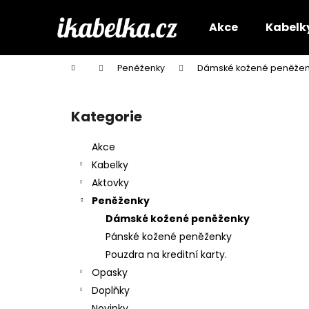
K
Přejít
na
o
Akce
Kabelk
obsah
Zpět
Zpět
š
do
do
í
Domů
Peněženky
Dámské kožené peněžen
k
obchodu
obchodu
P
o
Kategorie
Přeskočit
s
kategorie
t
Akce
r
Kabelky
a
Aktovky
n
Peněženky
n
Dámské kožené peněženky
í
Pánské kožené peněženky
p
Pouzdra na kreditní karty.
a
Opasky
n
Doplňky
e
Novinky