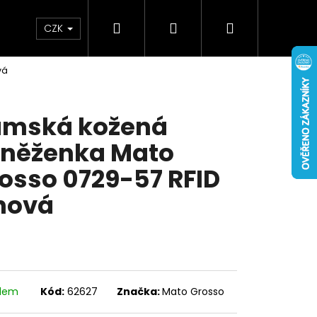
Hledat
Přihlášení
Nákupní
Doplňky
Novinky
CZK
vá
košík
mská kožená
něženka Mato
osso 0729-57 RFID
nová
adem
Kód:
62627
Značka:
Mato Grosso