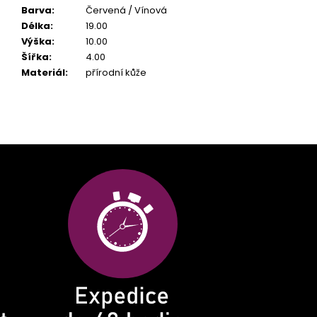
Barva
:
Červená / Vínová
Délka
:
19.00
Výška
:
10.00
Šířka
:
4.00
Materiál
:
přírodní kůže