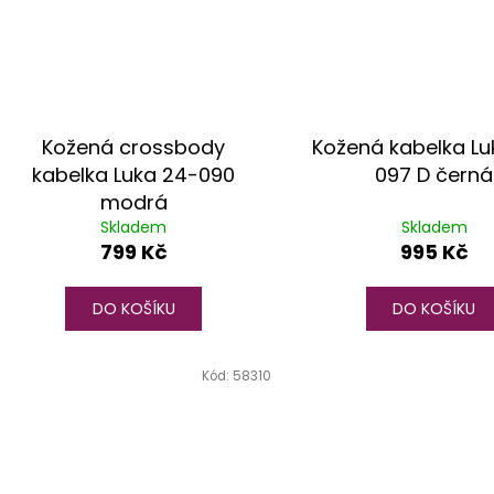
Kožená crossbody
Kožená kabelka Lu
kabelka Luka 24-090
097 D černá
modrá
Skladem
Skladem
799 Kč
995 Kč
DO KOŠÍKU
DO KOŠÍKU
Kód:
58310