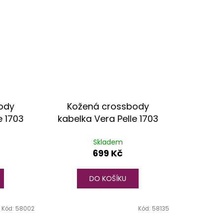
ody
Kožená crossbody
e 1703
kabelka Vera Pelle 1703
Skladem
699 Kč
DO KOŠÍKU
Kód:
58002
Kód:
58135