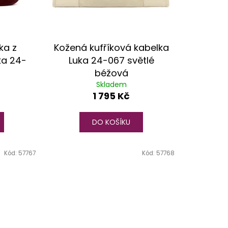
ka z
Kožená kufříková kabelka
ka 24-
Luka 24-067 světlé
béžová
Skladem
1 795 Kč
DO KOŠÍKU
Kód:
57767
Kód:
57768