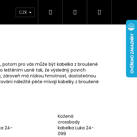
Hledat
Přihlášení
Nákupní
Doplňky
Novinky
CZK
košík
u, potom pro vás může být kabelka z broušené
o leštěním usně tak, že výsledný povrch
ek, zároveň má nízkou hmotnost, dostatečnou
ování náležité péče mívají kabelky z broušené
Kožená
crossbody
ka 24-
kabelka Luka 24-
099