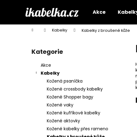
K
Přejít
na
o
Akce
Kabelk
obsah
Zpět
Zpět
š
do
do
í
Domů
Kabelky
Kabelky z broušené kůže
k
obchodu
obchodu
P
o
Kategorie
Přeskočit
s
kategorie
t
Akce
r
Kabelky
a
Kožená psaníčka
n
Kožené crossbody kabelky
n
Kožené Shopper bagy
í
Kožené vaky
p
Kožené kufříkové kabelky
a
Kožené aktovky
n
Kožené kabelky přes rameno
e
Kabelky z broušené kůže