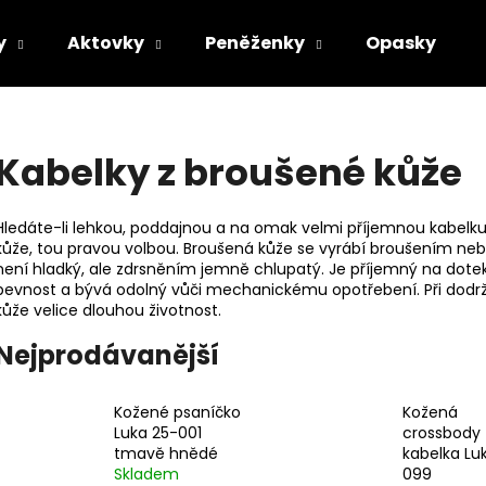
y
Aktovky
Peněženky
Opasky
Co potřebujete najít?
Kabelky z broušené kůže
HLEDAT
Hledáte-li lehkou, poddajnou a na omak velmi příjemnou kabelk
kůže, tou pravou volbou. Broušená kůže se vyrábí broušením neb
není hladký, ale zdrsněním jemně chlupatý. Je příjemný na dot
pevnost a bývá odolný vůči mechanickému opotřebení. Při dodrž
Doporučujeme
kůže velice dlouhou životnost.
Nejprodávanější
Kožené psaníčko
Kožená
Luka 25-001
crossbody
tmavě hnědé
kabelka Lu
Skladem
099