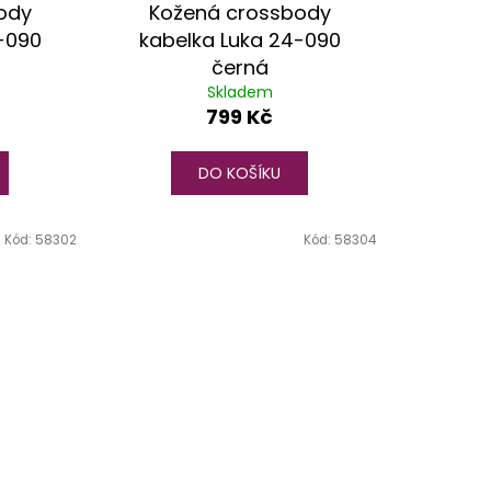
ody
Kožená crossbody
-090
kabelka Luka 24-090
černá
Skladem
799 Kč
DO KOŠÍKU
Kód:
58302
Kód:
58304