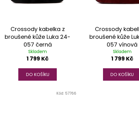
t
ů
Crossody kabelka z
Crossody kabel
broušené kůže Luka 24-
broušené kůže Lu
057 černá
057 vínová
Skladem
Skladem
1 799 Kč
1 799 Kč
DO KOŠÍKU
DO KOŠÍKU
Kód:
57766