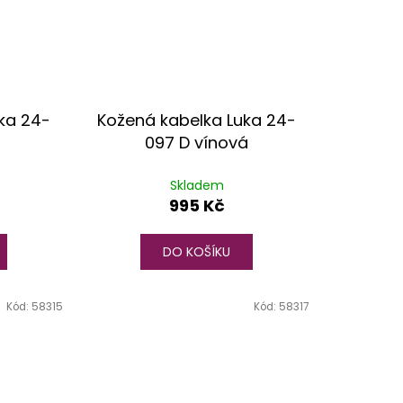
ka 24-
Kožená kabelka Luka 24-
097 D vínová
Skladem
995 Kč
DO KOŠÍKU
Kód:
58315
Kód:
58317