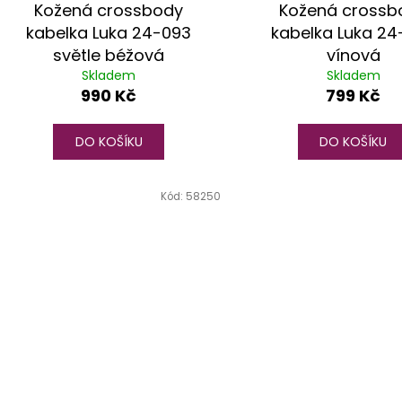
Kožená crossbody
Kožená crossb
kabelka Luka 24-093
kabelka Luka 24
světle béžová
vínová
Skladem
Skladem
990 Kč
799 Kč
DO KOŠÍKU
DO KOŠÍKU
Kód:
58250