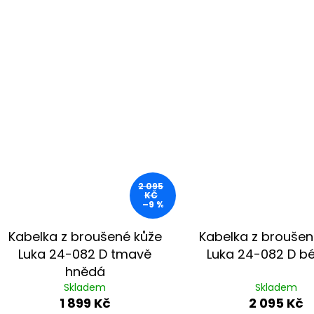
2 095
KČ
–9 %
Kabelka z broušené kůže
Kabelka z broušen
Luka 24-082 D tmavě
Luka 24-082 D b
hnědá
Skladem
Skladem
1 899 Kč
2 095 Kč