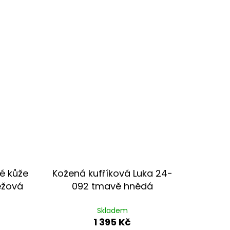
é kůže
Kožená kufříková Luka 24-
éžová
092 tmavě hnědá
Skladem
1 395 Kč