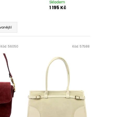
Skladem
1 195 Kč
vanější
Kód:
56050
Kód:
57588