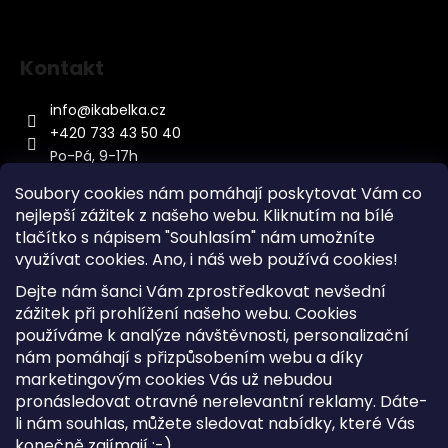
Kontakt
info
@
ikabelka.cz
+420 733 43 50 40
Po-Pá, 9-17h
Soubory cookies nám pomáhají poskytovat Vám co
nejlepší zážitek z našeho webu. Kliknutím na bílé
tlačítko s nápisem "Souhlasím" nám umožníte
využívat cookies.
Ano, i náš web používá cookies!
Kontakt
Dejte nám šanci Vám zprostředkovat nevšední
Sitemap
zážitek při prohlížení našeho webu. Cookies
používáme k analýze návštěvnosti, personalizační
Doprava a Platba
nám pomáhají s přizpůsobením webu a díky
Reklamace Zboží
marketingovým cookies Vás už nebudou
Obchodní podmínky
pronásledovat otravné nerelevantní reklamy. Dáte-
li nám souhlas, můžete sledovat nabídky, které Vás
konečně zajímají :-)