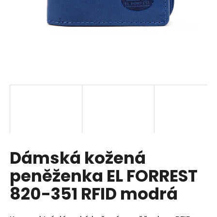
a
j
í
t
?
HLEDAT
Dámská kožená
D
o
peněženka EL FORREST
p
o
820-351 RFID modrá
r
u