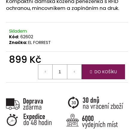
č
Kompaktní dámská kožená peněženka s RFID
u
ochranou, mincovníkem a zapínáním na druk.
j
e
m
Skladem
e
Kód:
62602
Značka:
EL FORREST
899 Kč
Měrná
DO KOŠÍKU
cena: