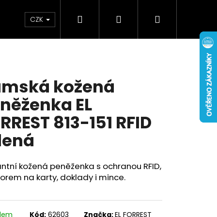
Hledat
Přihlášení
Nákupní
Doplňky
Novinky
CZK
košík
mská kožená
něženka EL
RREST 813-151 RFID
lená
ntní kožená peněženka s ochranou RFID,
orem na karty, doklady i mince.
adem
Kód:
62603
Značka:
EL FORREST