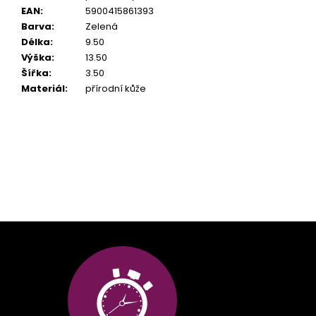
EAN
:
5900415861393
Barva
:
Zelená
Délka
:
9.50
Výška
:
13.50
Šířka
:
3.50
Materiál
:
přírodní kůže