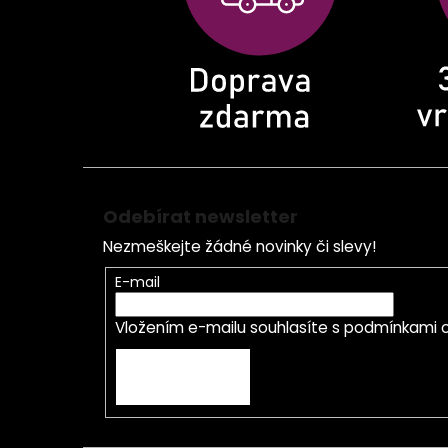
í
Odebírat newsletter
Nezmeškejte žádné novinky či slevy!
E-mail
Vložením e-mailu souhlasíte s
podmínkami o
PŘIHLÁSIT SE