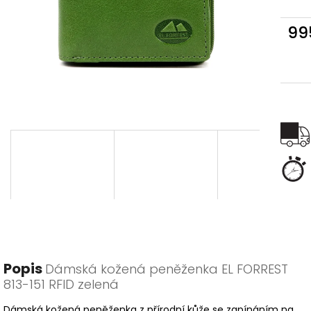
99
Měr
cena
Popis
Dámská kožená peněženka EL FORREST
813-151 RFID zelená
Dámská kožená peněženka z přírodní kůže se zapínáním na