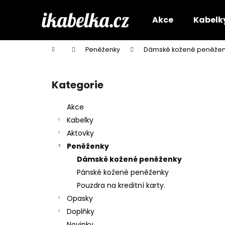
K
Přejít
na
o
Akce
Kabelk
obsah
Zpět
Zpět
š
do
do
í
Domů
Peněženky
Dámské kožené peněžen
k
obchodu
obchodu
P
o
Kategorie
Přeskočit
s
kategorie
t
Akce
r
Kabelky
a
Aktovky
n
Peněženky
n
Dámské kožené peněženky
í
Pánské kožené peněženky
p
Pouzdra na kreditní karty.
a
Opasky
n
Doplňky
e
Novinky