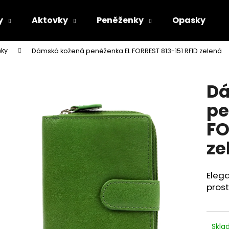
y
Aktovky
Peněženky
Opasky
ky
Dámská kožená peněženka EL FORREST 813-151 RFID zelená
Co potřebujete najít?
Dá
HLEDAT
pe
FO
Doporučujeme
ze
Elega
prost
Skl