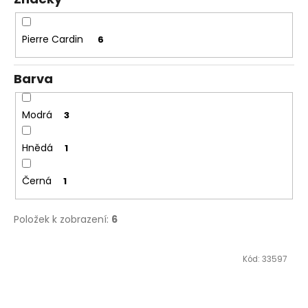
č
ů
u
j
Pierre Cardin
6
e
m
e
Barva
Modrá
3
Hnědá
1
Černá
1
Položek k zobrazení:
6
V
Kód:
33597
ý
p
i