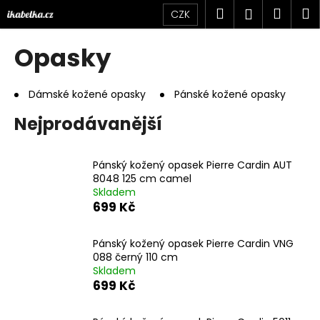
K
Přejít
Hledat
Náku
M
Přihlášen
CZK
na
o
obsah
Zpět
Zpět
košík
š
Opasky
í
C
k
o
Dámské kožené opasky
Pánské kožené opasky
p
Nejprodávanější
o
t
Pánský kožený opasek Pierre Cardin AUT
ř
8048 125 cm camel
e
Skladem
b
699 Kč
u
j
Pánský kožený opasek Pierre Cardin VNG
088 černý 110 cm
e
Skladem
t
699 Kč
e
n