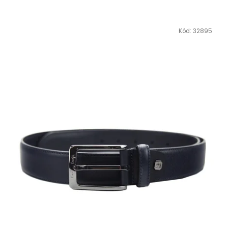
Kód:
32895