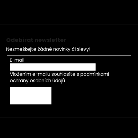
a
a
c
t
í
í
p
r
v
Odebírat newsletter
k
y
Nezmeškejte žádné novinky či slevy!
v
E-mail
ý
p
Vložením e-mailu souhlasíte s
podmínkami
i
ochrany osobních údajů
s
u
PŘIHLÁSIT SE