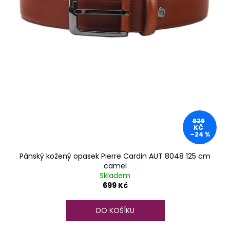
929
KČ
–24 %
Pánský kožený opasek Pierre Cardin AUT 8048 125 cm
camel
Skladem
699 Kč
DO KOŠÍKU