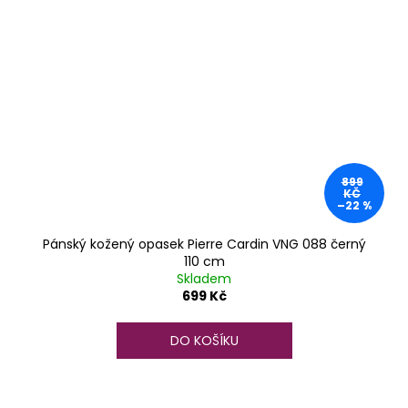
899
KČ
–22 %
Pánský kožený opasek Pierre Cardin VNG 088 černý
110 cm
Skladem
699 Kč
DO KOŠÍKU