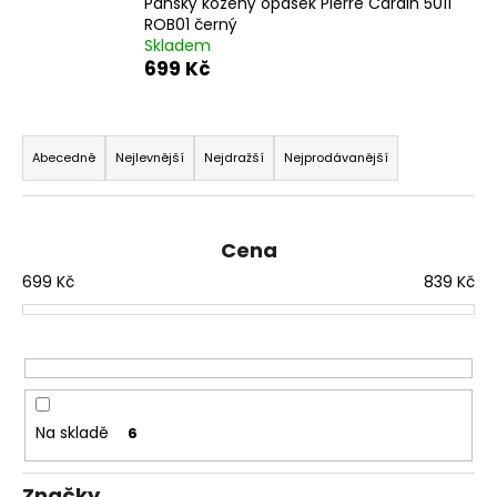
Pánský kožený opasek Pierre Cardin 5011
a
ROB01 černý
Skladem
j
699 Kč
í
t
Ř
?
a
Abecedně
Nejlevnější
Nejdražší
Nejprodávanější
z
e
n
Cena
HLEDAT
í
699
Kč
839
Kč
p
r
D
o
o
d
p
u
o
Na skladě
6
k
r
u
t
Značky