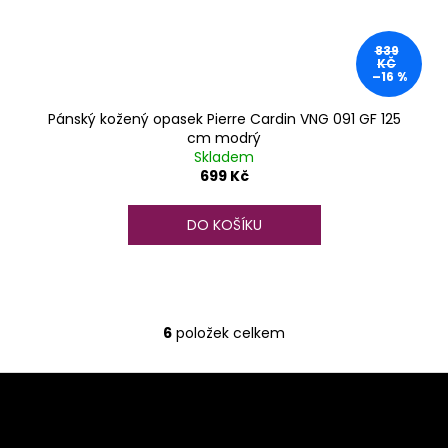
839
KČ
–16 %
Pánský kožený opasek Pierre Cardin VNG 091 GF 125
cm modrý
Skladem
699 Kč
DO KOŠÍKU
6
položek celkem
O
v
Z
l
á
á
d
p