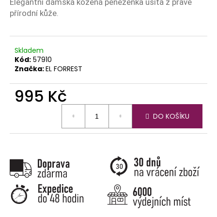
č
Elegantní dámská kožená peněženka ušitá z pravé
u
přírodní kůže.
j
e
m
Skladem
e
Kód:
57910
Značka:
EL FORREST
995 Kč
Měrná
DO KOŠÍKU
cena: