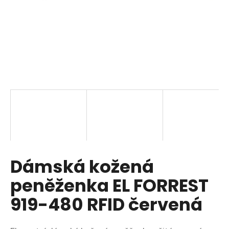
a
j
í
t
?
HLEDAT
Dámská kožená
D
o
peněženka EL FORREST
p
o
919-480 RFID červená
r
u