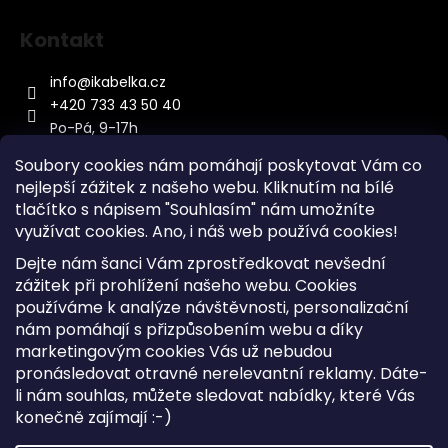
Kontakt
info
@
ikabelka.cz
+420 733 43 50 40
Po-Pá, 9-17h
Soubory cookies nám pomáhají poskytovat Vám co
nejlepší zážitek z našeho webu. Kliknutím na bílé
tlačítko s nápisem "Souhlasím" nám umožníte
využívat cookies.
Ano, i náš web používá cookies!
Kontakt
Dejte nám šanci Vám zprostředkovat nevšední
Sitemap
zážitek při prohlížení našeho webu. Cookies
používáme k analýze návštěvnosti, personalizační
Doprava a Platba
nám pomáhají s přizpůsobením webu a díky
Reklamace Zboží
marketingovým cookies Vás už nebudou
Obchodní podmínky
pronásledovat otravné nerelevantní reklamy. Dáte-
li nám souhlas, můžete sledovat nabídky, které Vás
konečně zajímají :-)
Vytvořil Shoptet