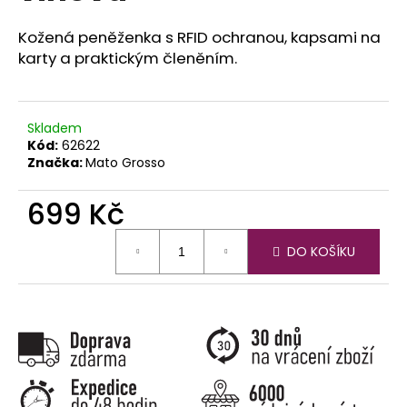
č
u
Kožená peněženka s RFID ochranou, kapsami na
j
karty a praktickým členěním.
e
m
e
Skladem
Kód:
62622
Značka:
Mato Grosso
699 Kč
Měrná
DO KOŠÍKU
cena: