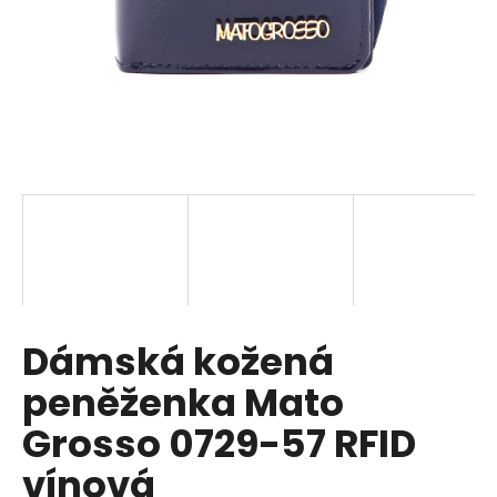
a
j
í
t
?
HLEDAT
Dámská kožená
D
o
peněženka Mato
p
o
Grosso 0729-57 RFID
r
vínová
u