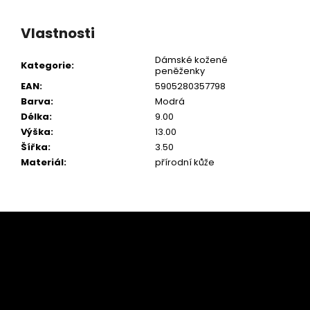
Vlastnosti
Dámské kožené
Kategorie
:
peněženky
EAN
:
5905280357798
Barva
:
Modrá
Délka
:
9.00
Výška
:
13.00
Šířka
:
3.50
Materiál
:
přírodní kůže
Z
á
p
a
t
í