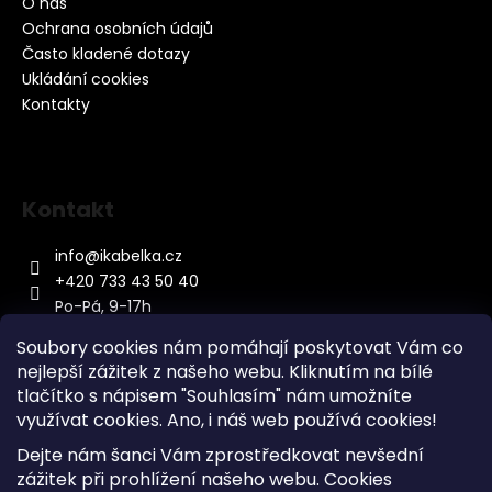
O nás
Ochrana osobních údajů
Často kladené dotazy
Ukládání cookies
Kontakty
Kontakt
info
@
ikabelka.cz
+420 733 43 50 40
Po-Pá, 9-17h
Soubory cookies nám pomáhají poskytovat Vám co
nejlepší zážitek z našeho webu. Kliknutím na bílé
tlačítko s nápisem "Souhlasím" nám umožníte
využívat cookies.
Ano, i náš web používá cookies!
Kontakt
Dejte nám šanci Vám zprostředkovat nevšední
Sitemap
zážitek při prohlížení našeho webu. Cookies