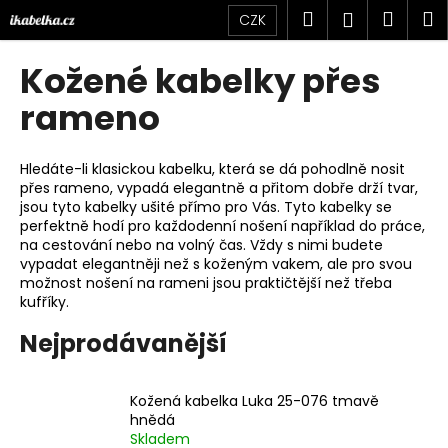
K
Přejít
Hledat
Náku
M
Přihlášen
CZK
na
o
obsah
Zpět
Zpět
košík
š
Kožené kabelky přes
í
C
rameno
k
o
p
Hledáte-li klasickou kabelku, která se dá pohodlně nosit
o
přes rameno, vypadá elegantně a přitom dobře drží tvar,
jsou tyto kabelky ušité přímo pro Vás. Tyto kabelky se
t
perfektně hodí pro každodenní nošení například do práce,
ř
na cestování nebo na volný čas. Vždy s nimi budete
e
vypadat elegantněji než s koženým vakem, ale pro svou
možnost nošení na rameni jsou praktičtější než třeba
b
kufříky.
u
j
Nejprodávanější
e
t
Kožená kabelka Luka 25-076 tmavě
e
hnědá
Skladem
n