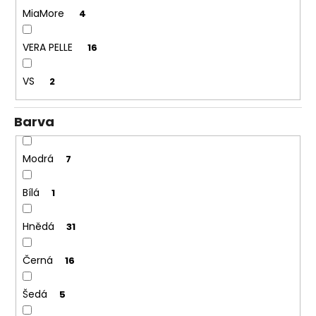
MiaMore
4
VERA PELLE
16
VS
2
Barva
Modrá
7
Bílá
1
Hnědá
31
Černá
16
Šedá
5