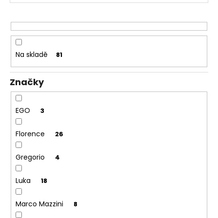
č
r
u
j
o
e
d
m
u
e
Na skladě
81
k
t
Značky
ů
EGO
3
Florence
26
Gregorio
4
Luka
18
Marco Mazzini
8