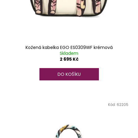
Kožená kabelka EGO ES0309WF krémová
Skladem
2 695 Kč
DO KOŠÍKU
Kód:
62205