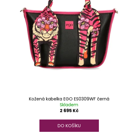
u
k
t
ů
Kožená kabelka EGO ES0309WF černá
Skladem
2 695 Kč
DO KOŠÍKU