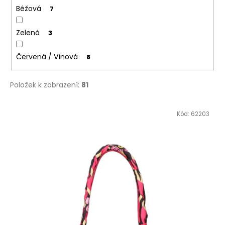
Béžová
7
Zelená
3
Červená / Vínová
8
Položek k zobrazení:
81
V
Kód:
62203
ý
p
i
s
p
r
o
d