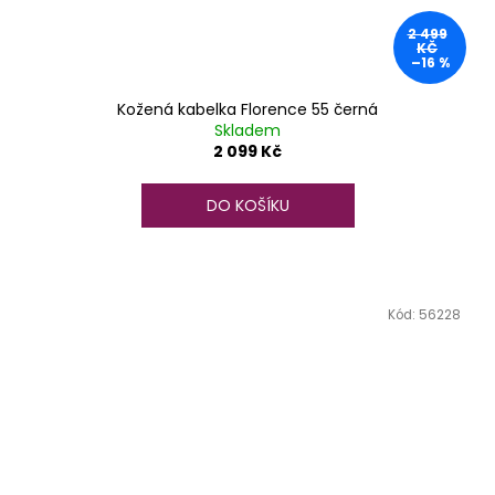
2 499
KČ
–16 %
Kožená kabelka Florence 55 černá
Skladem
2 099 Kč
DO KOŠÍKU
Kód:
56228