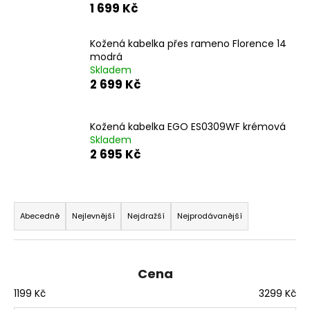
1 699 Kč
a
j
Kožená kabelka přes rameno Florence 14
í
modrá
t
Skladem
2 699 Kč
?
Kožená kabelka EGO ES0309WF krémová
Skladem
2 695 Kč
HLEDAT
Ř
a
Abecedně
Nejlevnější
Nejdražší
Nejprodávanější
D
z
o
p
e
o
n
Cena
r
í
1199
Kč
3299
Kč
u
p