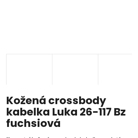
a
j
í
t
?
HLEDAT
Kožená crossbody
D
o
kabelka Luka 26-117 Bz
p
o
fuchsiová
r
u