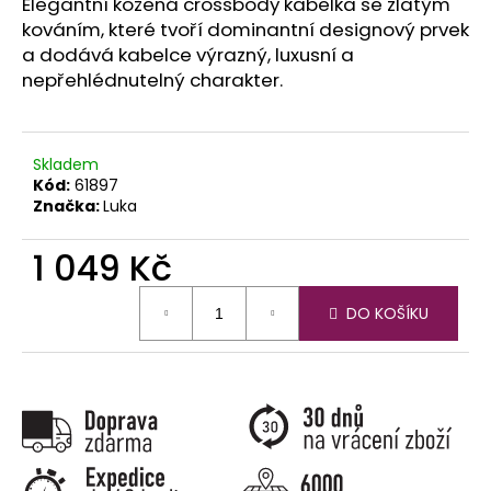
č
Elegantní kožená crossbody kabelka se zlatým
u
kováním, které tvoří dominantní designový prvek
j
a dodává kabelce výrazný, luxusní a
e
nepřehlédnutelný charakter.
m
e
Skladem
Kód:
61897
Značka:
Luka
1 049 Kč
Měrná
DO KOŠÍKU
cena: