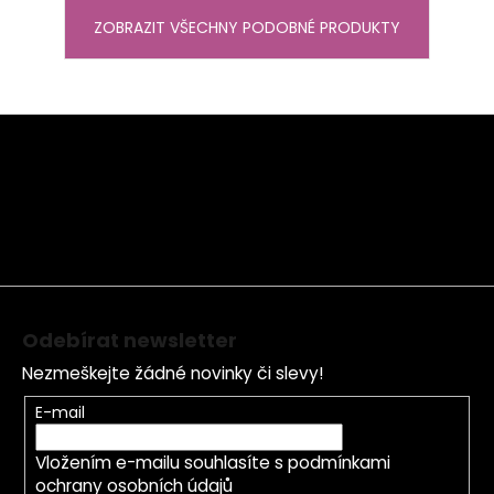
ZOBRAZIT VŠECHNY PODOBNÉ PRODUKTY
Z
á
p
a
t
í
Odebírat newsletter
Nezmeškejte žádné novinky či slevy!
E-mail
Vložením e-mailu souhlasíte s
podmínkami
ochrany osobních údajů