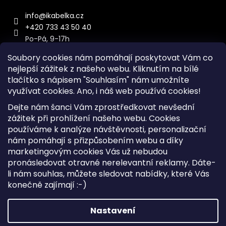
info
@
ikabelka.cz
+420 733 43 50 40
Po-Pá, 9-17h
Soubory cookies nám pomáhají poskytovat Vám co
nejlepší zážitek z našeho webu. Kliknutím na bílé
tlačítko s nápisem "Souhlasím" nám umožníte
využívat cookies.
Ano, i náš web používá cookies!
Kontakt
Dejte nám šanci Vám zprostředkovat nevšední
Sitemap
zážitek při prohlížení našeho webu. Cookies
používáme k analýze návštěvnosti, personalizační
Doprava a Platba
nám pomáhají s přizpůsobením webu a díky
Reklamace Zboží
marketingovým cookies Vás už nebudou
Obchodní podmínky
pronásledovat otravné nerelevantní reklamy. Dáte-
li nám souhlas, můžete sledovat nabídky, které Vás
konečně zajímají :-)
Vytvořil Shoptet
Copyright 2026
iKabelka.cz
. Všechna práva vyhrazena.
Nastavení
Upravit nastavení cookies