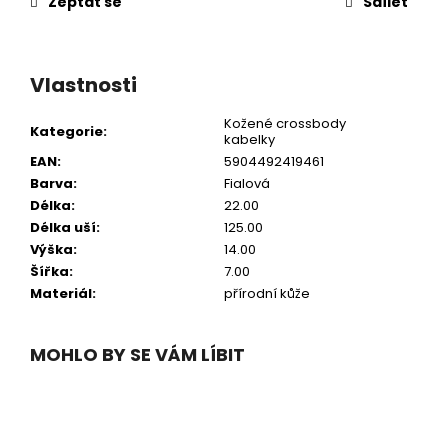
Zeptat se
Sdílet
Vlastnosti
Kožené crossbody
Kategorie
:
kabelky
EAN
:
5904492419461
Barva
:
Fialová
Délka
:
22.00
Délka uší
:
125.00
Výška
:
14.00
Šířka
:
7.00
Materiál
:
přírodní kůže
MOHLO BY SE VÁM LÍBIT