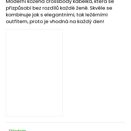
č
Moderní kožená crossbody kabelka, která se
u
přizpůsobí bez rozdílů každé ženě. Skvěle se
j
kombinuje jak s elegantními, tak ležérními
e
outfitem, proto je vhodná na každý den!
m
e
Skladem