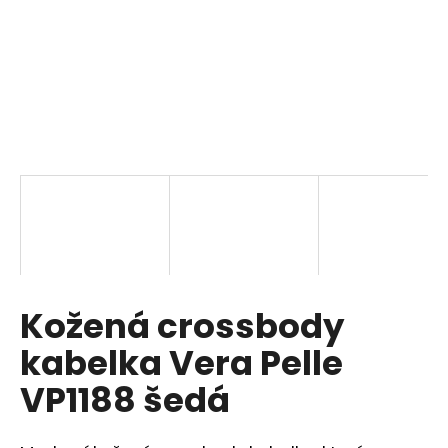
a
j
í
t
?
HLEDAT
Kožená crossbody
D
o
kabelka Vera Pelle
p
o
VP1188 šedá
r
u