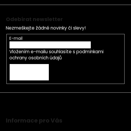
í
Odebírat newsletter
Nezmeškejte žádné novinky či slevy!
E-mail
Vložením e-mailu souhlasíte s
podmínkami
ochrany osobních údajů
PŘIHLÁSIT SE
Informace pro Vás