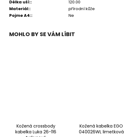
Délka uší:
:
120.00
Materiál:
:
přírodní kůže
Pojme A4:
:
Ne
MOHLO BY SE VÁM LÍBIT
Kožená crossbody
Kožená kabelka EGO
kabelka Luka 26-116
040026WL limetková