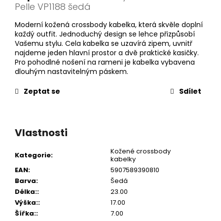
Pelle VP1188 šedá
Moderní kožená crossbody kabelka, která skvěle doplní
každý outfit. Jednoduchý design se lehce přizpůsobí
Vašemu stylu. Cela kabelka se uzavírá zipem, uvnitř
najdeme jeden hlavní prostor a dvě praktické kasičky.
Pro pohodlné nošení na rameni je kabelka vybavena
dlouhým nastavitelným páskem.
Zeptat se
Sdílet
Vlastnosti
Kožené crossbody
Kategorie
:
kabelky
EAN
:
5907589390810
Barva
:
Šedá
Délka:
:
23.00
Výška:
:
17.00
Šířka:
:
7.00