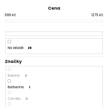
č
e
u
n
Cena
j
í
599
Kč
1275
Kč
e
p
m
r
e
o
d
u
Na skladě
28
k
t
Značky
ů
Baleine
0
Barberinis
1
Camilla
0