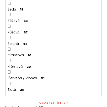
Šedá
18
Béžová
63
Růžová
57
Zelená
42
Oranžová
10
Krémová
20
Červená / Vínová
51
Žlutá
28
VYMAZAT FILTRY