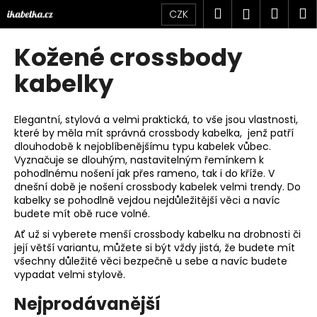
K
Přejít
Hledat
Náku
M
Přihlášen
CZK
na
o
obsah
Zpět
Zpět
košík
š
Kožené crossbody
í
C
kabelky
k
o
p
Elegantní, stylová a velmi praktická, to vše jsou vlastnosti,
o
které by měla mít správná crossbody kabelka, jenž patří
dlouhodobě k nejoblíbenějšímu typu kabelek vůbec.
t
Vyznačuje se dlouhým, nastavitelným řemínkem k
ř
pohodlnému nošení jak přes rameno, tak i do kříže. V
e
dnešní době je nošení crossbody kabelek velmi trendy. Do
kabelky se pohodlně vejdou nejdůležitější věci a navíc
b
budete mít obě ruce volné.
u
Ať už si vyberete menší crossbody kabelku na drobnosti či
j
její větší variantu, můžete si být vždy jistá, že budete mít
e
všechny důležité věci bezpečně u sebe a navíc budete
vypadat velmi stylově.
t
e
Nejprodávanější
n