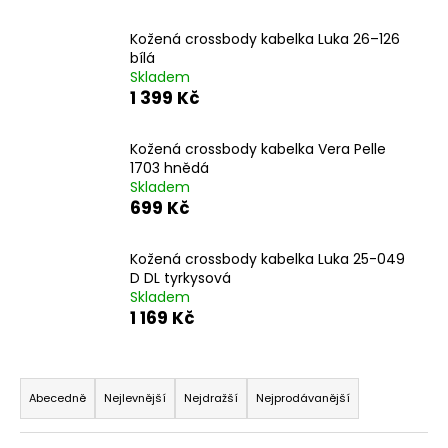
a
Kožená crossbody kabelka Luka 26–126
j
bílá
í
Skladem
1 399 Kč
t
?
Kožená crossbody kabelka Vera Pelle
1703 hnědá
Skladem
699 Kč
HLEDAT
Kožená crossbody kabelka Luka 25-049
D DL tyrkysová
Skladem
D
1 169 Kč
o
p
Ř
o
a
Abecedně
Nejlevnější
Nejdražší
Nejprodávanější
r
z
u