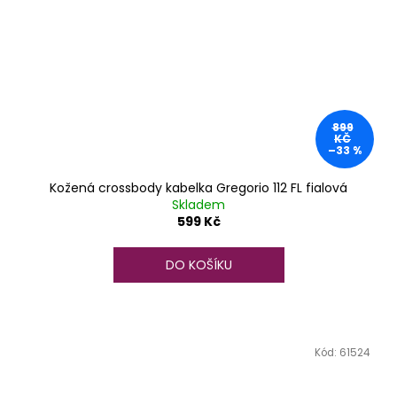
899
KČ
–33 %
Kožená crossbody kabelka Gregorio 112 FL fialová
Skladem
599 Kč
DO KOŠÍKU
Kód:
61524