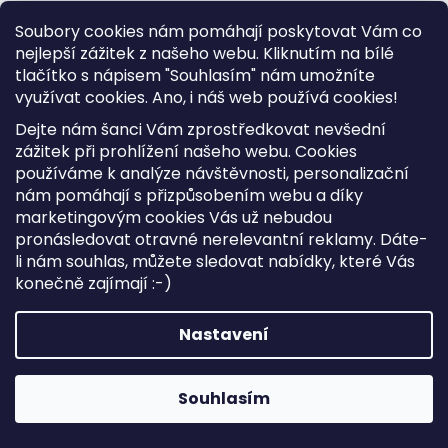
Soubory cookies nám pomáhají poskytovat Vám co
nejlepší zážitek z našeho webu. Kliknutím na bílé
tlačítko s nápisem "Souhlasím" nám umožníte
využívat cookies.
Ano, i náš web používá cookies!
Dejte nám šanci Vám zprostředkovat nevšední
zážitek při prohlížení našeho webu. Cookies
používáme k analýze návštěvnosti, personalizační
nám pomáhají s přizpůsobením webu a díky
marketingovým cookies Vás už nebudou
pronásledovat otravné nerelevantní reklamy. Dáte-
li nám souhlas, můžete sledovat nabídky, které Vás
konečně zajímají :-)
Nastavení
Kožená crossbody kabelka Luka 26-088 DL fuchsiová
Skladem
1 195 Kč
Souhlasím
DO KOŠÍKU