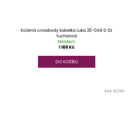
Kožená crossbody kabelka Luka 25-049 D DL
fuchsiová
Skladem
1 169 Kč
DO KOŠÍKU
Kód:
60743