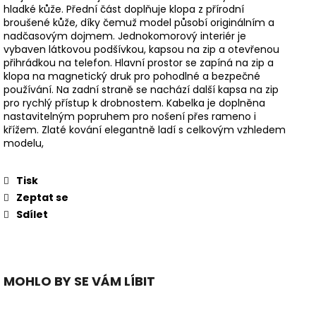
hladké kůže. Přední část doplňuje klopa z přírodní
broušené kůže, díky čemuž model působí originálním a
nadčasovým dojmem. Jednokomorový interiér je
vybaven látkovou podšívkou, kapsou na zip a otevřenou
přihrádkou na telefon. Hlavní prostor se zapíná na zip a
klopa na magnetický druk pro pohodlné a bezpečné
používání. Na zadní straně se nachází další kapsa na zip
pro rychlý přístup k drobnostem. Kabelka je doplněna
nastavitelným popruhem pro nošení přes rameno i
křížem. Zlaté kování elegantně ladí s celkovým vzhledem
modelu,
Tisk
Zeptat se
Sdílet
MOHLO BY SE VÁM LÍBIT