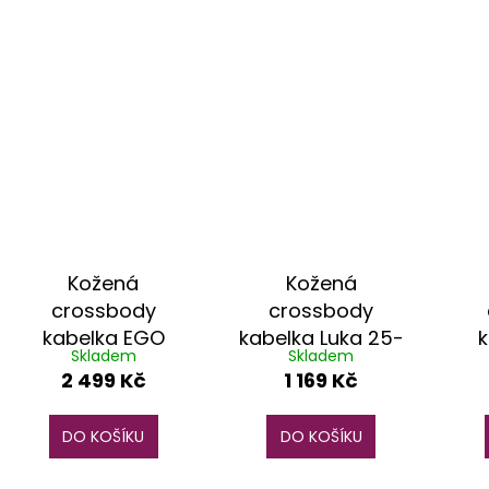
Kožená
Kožená
crossbody
crossbody
kabelka EGO
kabelka Luka 25-
k
Skladem
Skladem
ES0194RA žlutá
049 D DL krémová
2 499 Kč
1 169 Kč
DO KOŠÍKU
DO KOŠÍKU