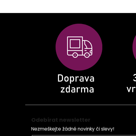
Z
á
p
a
t
í
Odebírat newsletter
Nezmeškejte žádné novinky či slevy!