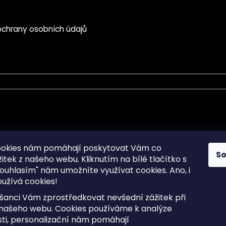
chrany osobních údajů
mace pro Vás
Informace pro Vás
ookies nám pomáhají poskytovat Vám co
S
žitek z našeho webu. Kliknutím na bílé tlačítko s
Sitemap
ouhlasím" nám umožníte využívat cookies.
Ano, i
a osobních údajů
Doprava a Platba
užívá cookies!
kladené dotazy
Reklamace Zboží
ní cookies
Postup vrácení zboží ve 30 
šanci Vám zprostředkovat nevšední zážitek při
lhůtě
ty
 našeho webu. Cookies používáme k analýze
Obchodní podmínky
ti, personalizační nám pomáhají