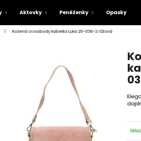
y
Aktovky
Peněženky
Opasky
Kožená crossbody kabelka Luka 25-036-2 růžová
Co potřebujete najít?
Ko
HLEDAT
ka
03
Doporučujeme
Elega
dopln
Skl