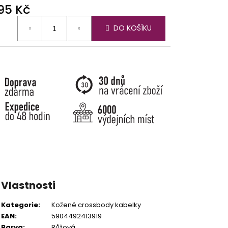
395 Kč
ná
DO KOŠÍKU
:
Vlastnosti
Kategorie
:
Kožené crossbody kabelky
EAN
:
5904492413919
Barva
:
Růžová