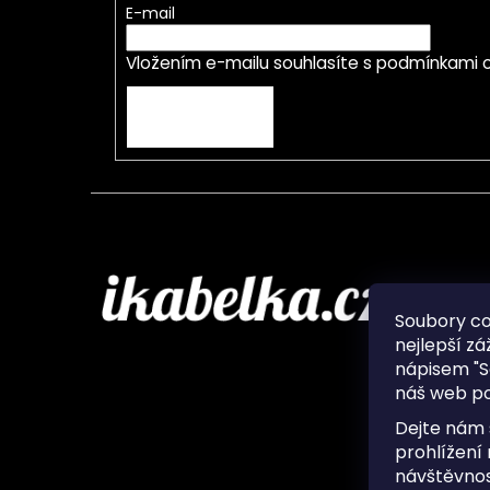
E-mail
Vložením e-mailu souhlasíte s
podmínkami o
PŘIHLÁSIT SE
Infor
Soubory c
nejlepší zá
O nás
nápisem "S
Ochran
náš web po
Často 
Ukládá
Dejte nám 
Kontak
prohlížení
návštěvnos