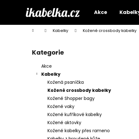
K
Přejít
na
o
Akce
Kabelk
obsah
Zpět
Zpět
š
do
do
í
Domů
Kabelky
Kožené crossbody kabelky
k
obchodu
obchodu
P
o
Kategorie
Přeskočit
s
kategorie
t
Akce
r
Kabelky
a
Kožená psaníčka
n
Kožené crossbody kabelky
n
Kožené Shopper bagy
í
Kožené vaky
p
Kožené kufříkové kabelky
a
Kožené aktovky
n
Kožené kabelky přes rameno
e
Kabelky z broušené kůže