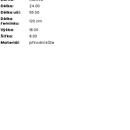
Délka
:
24.00
Délka uší
:
55.00
Délka
120 cm
řemínku
:
Výška
:
18.00
Šířka
:
8.00
Materiál
:
přírodní kůže