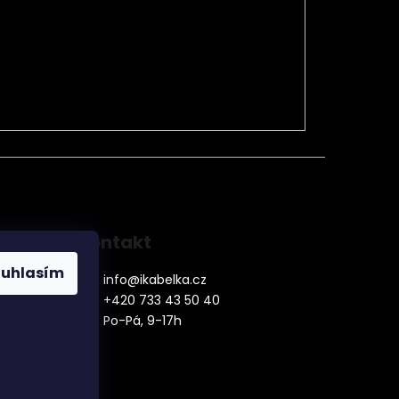
Kontakt
ouhlasím
info
@
ikabelka.cz
+420 733 43 50 40
Po-Pá, 9-17h
denní