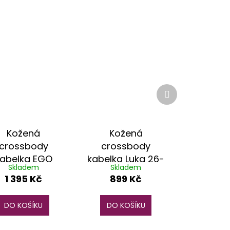
Další
produkt
Kožená
Kožená
crossbody
crossbody
abelka EGO
kabelka Luka 26-
Skladem
Skladem
ES0311WF
128 lila
1 395 Kč
899 Kč
fuchsiová
DO KOŠÍKU
DO KOŠÍKU