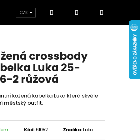
Hledat
Přihlášení
Nákupní
Doplňky
Novinky
CZK
košík
žená crossbody
belka Luka 25-
6-2 růžová
ntní kožená kabelka Luka která skvěle
í městský outfit.
adem
Kód:
61052
Značka:
Luka