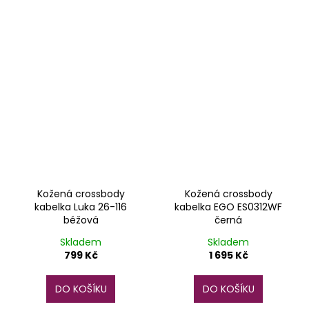
Kožená crossbody
Kožená crossbody
kabelka Luka 26-116
kabelka EGO ES0312WF
béžová
černá
Skladem
Skladem
799 Kč
1 695 Kč
DO KOŠÍKU
DO KOŠÍKU