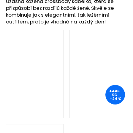
č
Úžasná kožená crossbody kabelka, která se
u
přizpůsobí bez rozdílů každé ženě. Skvěle se
j
kombinuje jak s elegantními, tak ležérními
e
outfitem, proto je vhodná na každý den!
m
e
1 449
KČ
–24 %