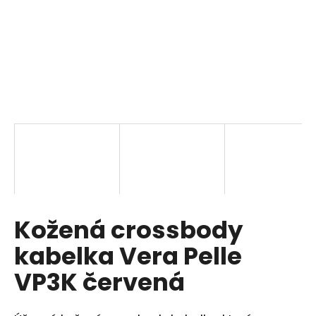
a
j
í
t
?
HLEDAT
Kožená crossbody
D
o
kabelka Vera Pelle
p
o
VP3K červená
r
u