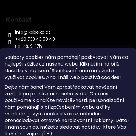
Kontakt
info
@
ikabelka.cz
+420 733 43 50 40
Po-Pá, 9-17h
Soubory cookies nám pomáhají poskytovat Vám co
nejlepší zážitek z našeho webu. Kliknutím na bílé
tlačítko s nápisem "Souhlasím" nám umožníte
využívat cookies.
Ano, i náš web používá cookies!
Kontakt
Dejte nám šanci Vám zprostředkovat nevšední
Sitemap
zážitek při prohlížení našeho webu. Cookies
používáme k analýze návštěvnosti, personalizační
Doprava a Platba
nám pomáhají s přizpůsobením webu a díky
Reklamace Zboží
marketingovým cookies Vás už nebudou
Obchodní podmínky
pronásledovat otravné nerelevantní reklamy. Dáte-
li nám souhlas, můžete sledovat nabídky, které Vás
konečně zajímají :-)