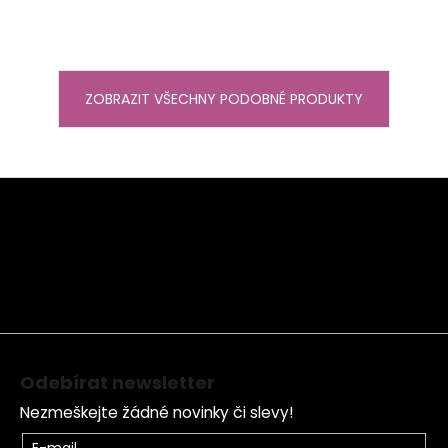
ZOBRAZIT VŠECHNY PODOBNÉ PRODUKTY
Z
á
p
a
t
í
Odebírat newsletter
Nezmeškejte žádné novinky či slevy!