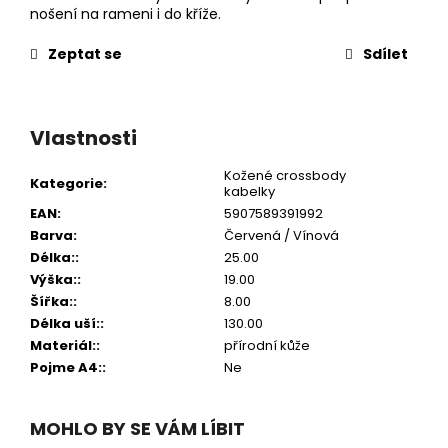
nošení na rameni i do kříže.
Zeptat se
Sdílet
Vlastnosti
Kožené crossbody
Kategorie
:
kabelky
EAN
:
5907589391992
Barva
:
Červená / Vínová
Délka:
:
25.00
Výška:
:
19.00
Šířka:
:
8.00
Délka uší:
:
130.00
Materiál:
:
přírodní kůže
Pojme A4:
:
Ne
MOHLO BY SE VÁM LÍBIT