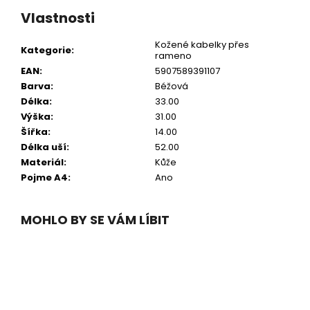
Vlastnosti
Kožené kabelky přes
Kategorie
:
rameno
EAN
:
5907589391107
Barva
:
Béžová
Délka
:
33.00
Výška
:
31.00
Šířka
:
14.00
Délka uší
:
52.00
Materiál
:
Kůže
Pojme A4
:
Ano
MOHLO BY SE VÁM LÍBIT