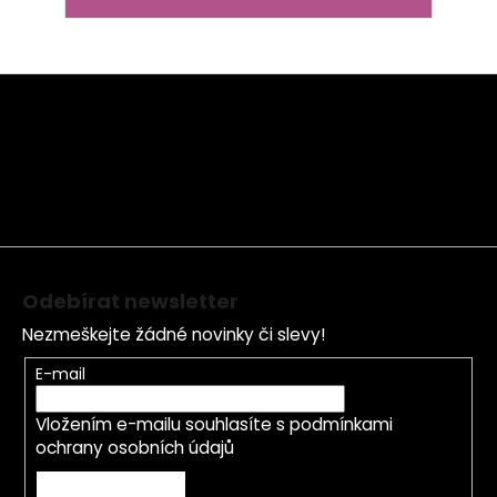
Z
á
p
a
t
í
Odebírat newsletter
Nezmeškejte žádné novinky či slevy!
E-mail
Vložením e-mailu souhlasíte s
podmínkami
ochrany osobních údajů