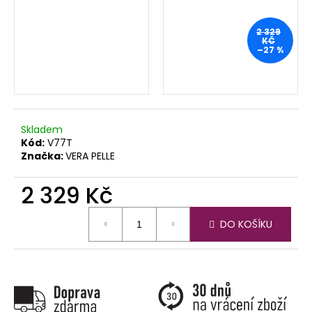
2 329
KČ
–27 %
Skladem
Kód:
V77T
Značka:
VERA PELLE
2 329 Kč
Měrná
DO KOŠÍKU
cena: