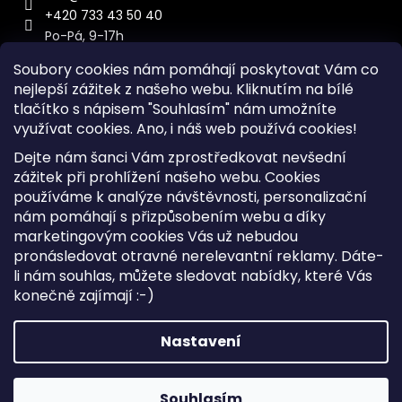
+420 733 43 50 40
Po-Pá, 9-17h
Soubory cookies nám pomáhají poskytovat Vám co
nejlepší zážitek z našeho webu. Kliknutím na bílé
tlačítko s nápisem "Souhlasím" nám umožníte
využívat cookies.
Ano, i náš web používá cookies!
Kontakt
Dejte nám šanci Vám zprostředkovat nevšední
Sitemap
zážitek při prohlížení našeho webu. Cookies
používáme k analýze návštěvnosti, personalizační
Doprava a Platba
nám pomáhají s přizpůsobením webu a díky
Reklamace Zboží
marketingovým cookies Vás už nebudou
Obchodní podmínky
pronásledovat otravné nerelevantní reklamy. Dáte-
li nám souhlas, můžete sledovat nabídky, které Vás
konečně zajímají :-)
Vytvořil Shoptet
Copyright 2026
iKabelka.cz
. Všechna práva vyhrazena.
Nastavení
Upravit nastavení cookies
Souhlasím