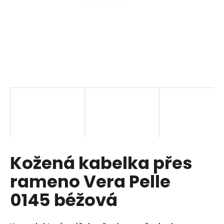
a
j
í
t
?
HLEDAT
Kožená kabelka přes
D
o
rameno Vera Pelle
p
o
0145 béžová
r
u