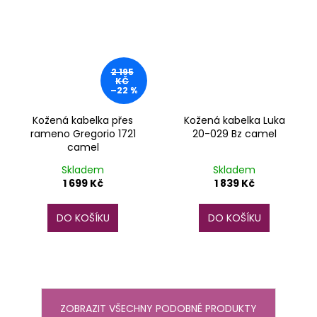
2 195
KČ
–22 %
Kožená kabelka přes
Kožená kabelka Luka
rameno Gregorio 1721
20-029 Bz camel
camel
Skladem
Skladem
1 699 Kč
1 839 Kč
DO KOŠÍKU
DO KOŠÍKU
ZOBRAZIT VŠECHNY PODOBNÉ PRODUKTY