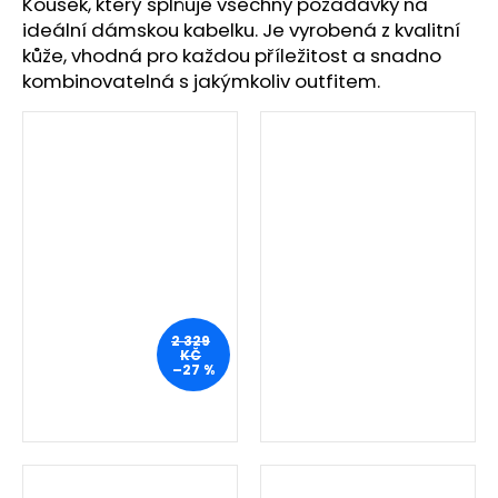
č
Kousek, který splňuje všechny požadavky na
u
ideální dámskou kabelku. Je vyrobená z kvalitní
j
kůže, vhodná pro každou příležitost a snadno
e
kombinovatelná s jakýmkoliv outfitem.
m
e
2 329
KČ
–27 %