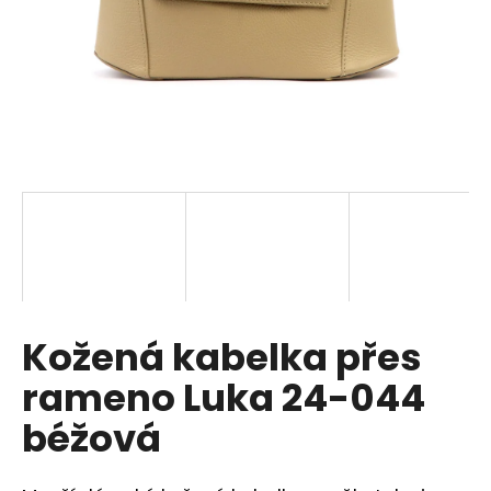
a
j
í
t
?
HLEDAT
Kožená kabelka přes
D
o
rameno Luka 24-044
p
o
béžová
r
u