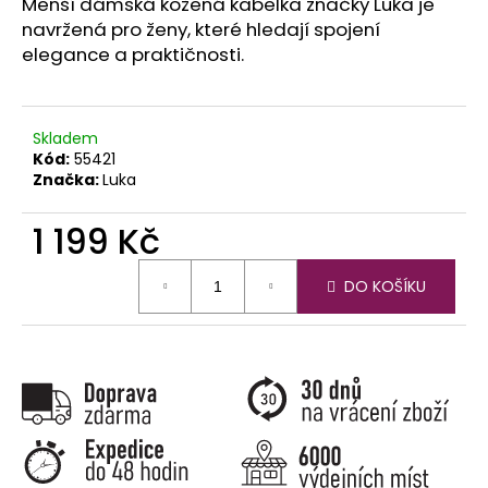
č
Menší dámská kožená kabelka značky Luka je
u
navržená pro ženy, které hledají spojení
j
elegance a praktičnosti.
e
m
e
Skladem
Kód:
55421
Značka:
Luka
1 199 Kč
Měrná
DO KOŠÍKU
cena: