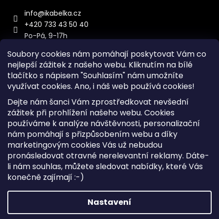
info
@
ikabelka.cz
+420 733 43 50 40
Po-Pá, 9-17h
Soubory cookies nám pomáhají poskytovat Vám co
nejlepší zážitek z našeho webu. Kliknutím na bílé
tlačítko s nápisem "Souhlasím" nám umožníte
využívat cookies.
Ano, i náš web používá cookies!
Kontakt
Dejte nám šanci Vám zprostředkovat nevšední
Sitemap
zážitek při prohlížení našeho webu. Cookies
používáme k analýze návštěvnosti, personalizační
Doprava a Platba
nám pomáhají s přizpůsobením webu a díky
Reklamace Zboží
marketingovým cookies Vás už nebudou
Obchodní podmínky
pronásledovat otravné nerelevantní reklamy. Dáte-
li nám souhlas, můžete sledovat nabídky, které Vás
konečně zajímají :-)
Vytvořil Shoptet
Copyright 2026
iKabelka.cz
. Všechna práva vyhrazena.
Nastavení
Upravit nastavení cookies