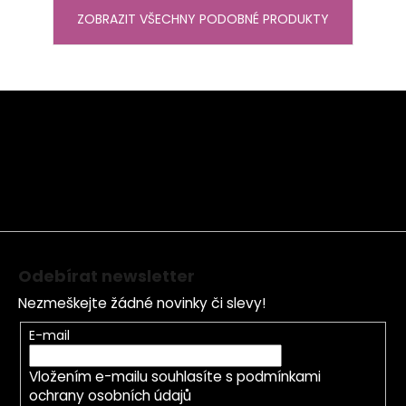
ZOBRAZIT VŠECHNY PODOBNÉ PRODUKTY
Z
á
p
a
t
í
Odebírat newsletter
Nezmeškejte žádné novinky či slevy!
E-mail
Vložením e-mailu souhlasíte s
podmínkami
ochrany osobních údajů