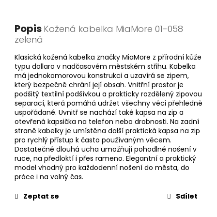
Popis
Kožená kabelka MiaMore 01-058
zelená
Klasická kožená kabelka značky MiaMore z přírodní kůže
typu dollaro v nadčasovém městském střihu. Kabelka
má jednokomorovou konstrukci a uzavírá se zipem,
který bezpečně chrání její obsah. Vnitřní prostor je
podšitý textilní podšívkou a prakticky rozdělený zipovou
separací, která pomáhá udržet všechny věci přehledně
uspořádané. Uvnitř se nachází také kapsa na zip a
otevřená kapsička na telefon nebo drobnosti. Na zadní
straně kabelky je umístěna další praktická kapsa na zip
pro rychlý přístup k často používaným věcem.
Dostatečně dlouhá ucha umožňují pohodlné nošení v
ruce, na předloktí i přes rameno. Elegantní a praktický
model vhodný pro každodenní nošení do města, do
práce i na volný čas.
Zeptat se
Sdílet