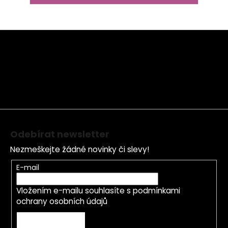
Z
á
p
a
t
í
Odebírat newsletter
Nezmeškejte žádné novinky či slevy!
E-mail
Vložením e-mailu souhlasíte s
podmínkami
ochrany osobních údajů
PŘIHLÁSIT SE