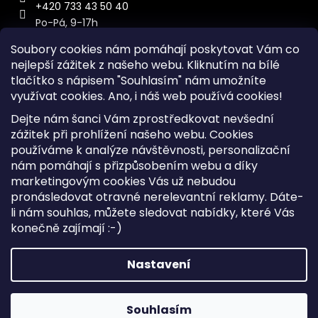
+420 733 43 50 40
Po-Pá, 9-17h
Soubory cookies nám pomáhají poskytovat Vám co
nejlepší zážitek z našeho webu. Kliknutím na bílé
tlačítko s nápisem "Souhlasím" nám umožníte
využívat cookies.
Ano, i náš web používá cookies!
Kontakt
Dejte nám šanci Vám zprostředkovat nevšední
Sitemap
zážitek při prohlížení našeho webu. Cookies
používáme k analýze návštěvnosti, personalizační
Doprava a Platba
nám pomáhají s přizpůsobením webu a díky
Reklamace Zboží
marketingovým cookies Vás už nebudou
Obchodní podmínky
pronásledovat otravné nerelevantní reklamy. Dáte-
li nám souhlas, můžete sledovat nabídky, které Vás
konečně zajímají :-)
Vytvořil Shoptet
Copyright 2026
iKabelka.cz
. Všechna práva vyhrazena.
Nastavení
Upravit nastavení cookies
Souhlasím