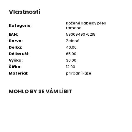
Vlastnosti
Kožené kabelky přes
Kategorie
:
rameno
EAN
:
5900949076218
Barva
:
Zelená
Délka
:
40.00
Délka uší
:
65.00
Výška
:
30.00
Šířka
:
12.00
Materiál
:
přírodní kůže
MOHLO BY SE VÁM LÍBIT