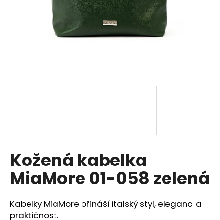
a
j
í
t
?
HLEDAT
Kožená kabelka
D
o
MiaMore 01-058 zelená
p
o
r
Kabelky MiaMore přináší italský styl, eleganci a
u
praktičnost.