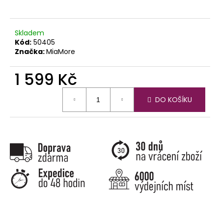
č
u
j
e
Skladem
Kód:
50405
m
Značka:
MiaMore
e
1 599 Kč
Měrná
DO KOŠÍKU
cena: