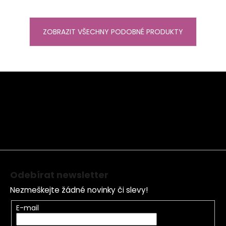
ZOBRAZIT VŠECHNY PODOBNÉ PRODUKTY
Z
á
p
a
t
í
Odebírat newsletter
Nezmeškejte žádné novinky či slevy!
E-mail