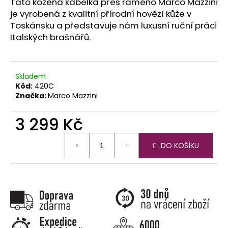
č
Tato kožená kabelka přes rameno Marco Mazzini
u
je vyrobená z kvalitní přírodní hovězí kůže v
j
Toskánsku a představuje nám luxusní ruční práci
e
Italských brašnářů.
m
e
Skladem
Kód:
420C
Značka:
Marco Mazzini
3 299 Kč
Měrná
DO KOŠÍKU
cena: