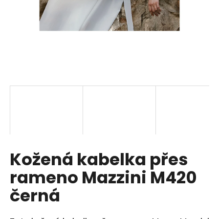
a
j
í
t
?
HLEDAT
Kožená kabelka přes
D
o
rameno Mazzini M420
p
o
černá
r
u