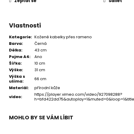
Zeptat se
Sdílet
Vlastnosti
Kategorie
:
Kožené kabelky přes rameno
Barva
:
Černá
Délka
:
43 cm
Pojme A4
:
Ano
Šířka
:
10 cm
Výška
:
31 cm
Výška s
66 cm
ušima
:
Materiál
:
přírodní kůže
https://player.vimeo.com/video/927098288?
video
:
h=bfd422dd75&autoplay=1&muted=0&loop=1&title
MOHLO BY SE VÁM LÍBIT