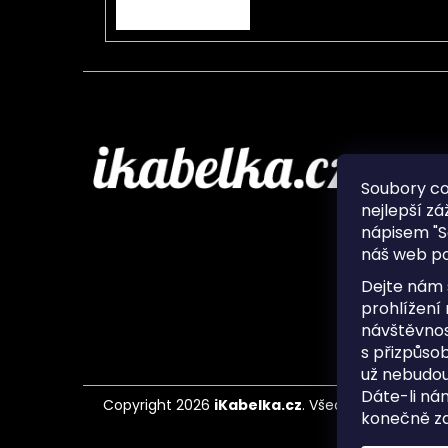
PŘIHLÁSIT SE
Infor
Soubory c
nejlepší zá
O nás
nápisem "S
Ochran
náš web po
Často 
Ukládá
Dejte nám 
Kontak
prohlížení
návštěvnos
s přizpůso
už nebudou
Dáte-li ná
Copyright 2026
iKabelka.cz
. Všechna práva vyh
konečně zaj