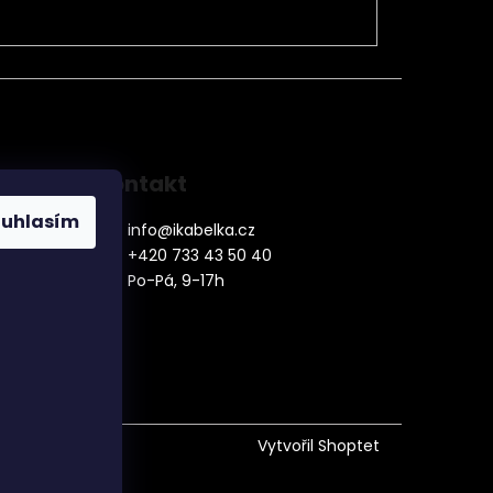
Kontakt
ouhlasím
info
@
ikabelka.cz
+420 733 43 50 40
Po-Pá, 9-17h
denní
Vytvořil Shoptet