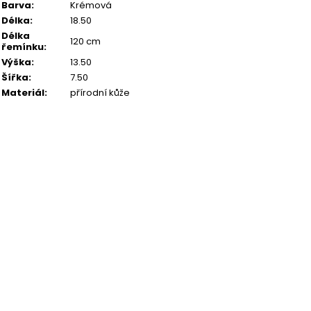
Barva
:
Krémová
Délka
:
18.50
Délka
120 cm
řemínku
:
Výška
:
13.50
Šířka
:
7.50
Materiál
:
přírodní kůže