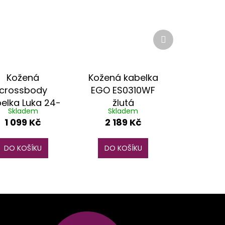
Další
produkt
Kožená
Kožená kabelka
crossbody
EGO ES0310WF
elka Luka 24-
žlutá
Skladem
Skladem
066 žlutá
1 099 Kč
2 189 Kč
DO KOŠÍKU
DO KOŠÍKU