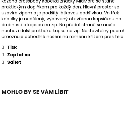
kožená crossbody kabelka značky MiaMore se stane
praktickým doplňkem pro každý den. Hlavní prostor se
uzavírá zipem a je podšitý látkovou podšívkou. Vnitřek
kabelky je nedělený, vybavený otevřenou kapsičkou na
drobnosti a kapsou na zip. Na přední straně se navíc
nachází další praktická kapsa na zip. Nastavitelný popruh
umožňuje pohodlné nošení na rameni i křížem přes tělo.
Tisk
Zeptat se
Sdílet
MOHLO BY SE VÁM LÍBIT