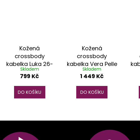
Kožená
Kožená
crossbody
crossbody
kabelka Luka 26-
kabelka Vera Pelle
kab
Skladem
Skladem
116 světle modrá
VP3K růžová
799 Kč
1 449 Kč
DO KOŠÍKU
DO KOŠÍKU