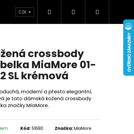
Hledat
Přihlášení
Nákupní
Doplňky
Novinky
CZK
košík
žená crossbody
belka MiaMore 01-
2 SL krémová
oduchá, moderní a přesto elegantní,
vá je tato dámská kožená crossbody
lka značky MiaMore.
adem
Kód:
51680
Značka:
MiaMore