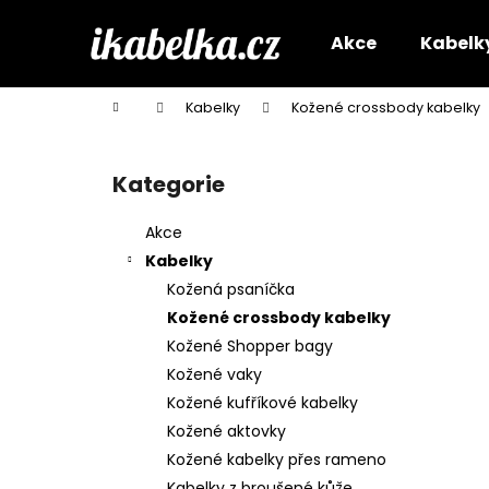
K
Přejít
na
o
Akce
Kabelk
obsah
Zpět
Zpět
š
do
do
í
Domů
Kabelky
Kožené crossbody kabelky
k
obchodu
obchodu
P
o
Kategorie
Přeskočit
s
kategorie
t
Akce
r
Kabelky
a
Kožená psaníčka
n
Kožené crossbody kabelky
n
Kožené Shopper bagy
í
Kožené vaky
p
Kožené kufříkové kabelky
a
Kožené aktovky
n
Kožené kabelky přes rameno
e
Kabelky z broušené kůže