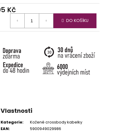
95 Kč
ná
DO KOŠÍKU
:
Vlastnosti
Kategorie
:
Kožené crossbody kabelky
EAN
:
5900949029986