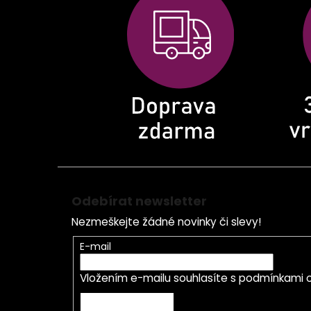
p
a
t
í
Odebírat newsletter
Nezmeškejte žádné novinky či slevy!
E-mail
Vložením e-mailu souhlasíte s
podmínkami o