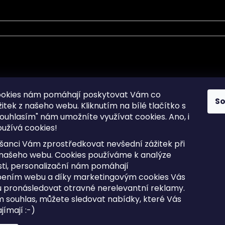
mace pro Vás
Informace pro Vás
ookies nám pomáhají poskytovat Vám co
S
žitek z našeho webu. Kliknutím na bílé tlačítko s
Sitemap
ouhlasím" nám umožníte využívat cookies.
Ano, i
a osobních údajů
Doprava a Platba
užívá cookies!
kladené dotazy
Reklamace Zboží
ní cookies
Postup vrácení zboží ve 30 
šanci Vám zprostředkovat nevšední zážitek při
lhůtě
ty
 našeho webu. Cookies používáme k analýze
Obchodní podmínky
ti, personalizační nám pomáhají
bením webu a díky marketingovým cookies Vás
 pronásledovat otravné nerelevantní reklamy.
m souhlas, můžete sledovat nabídky, které Vás
razena.
Upravit nastavení cookies
ímají :-)