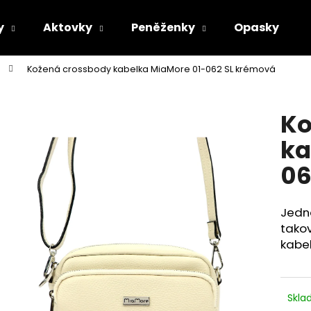
y
Aktovky
Peněženky
Opasky
Kožená crossbody kabelka MiaMore 01-062 SL krémová
Co potřebujete najít?
Ko
HLEDAT
ka
06
Doporučujeme
Jedn
tako
kabe
Skl