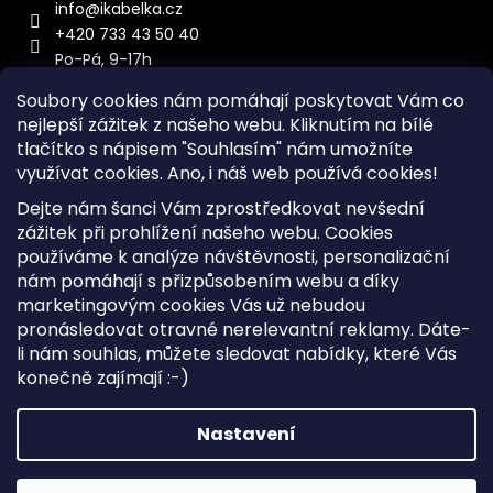
info
@
ikabelka.cz
+420 733 43 50 40
Po-Pá, 9-17h
Soubory cookies nám pomáhají poskytovat Vám co
nejlepší zážitek z našeho webu. Kliknutím na bílé
tlačítko s nápisem "Souhlasím" nám umožníte
využívat cookies.
Ano, i náš web používá cookies!
Kontakt
Dejte nám šanci Vám zprostředkovat nevšední
Sitemap
zážitek při prohlížení našeho webu. Cookies
používáme k analýze návštěvnosti, personalizační
Doprava a Platba
nám pomáhají s přizpůsobením webu a díky
Reklamace Zboží
marketingovým cookies Vás už nebudou
Obchodní podmínky
pronásledovat otravné nerelevantní reklamy. Dáte-
li nám souhlas, můžete sledovat nabídky, které Vás
konečně zajímají :-)
Vytvořil Shoptet
Copyright 2026
iKabelka.cz
. Všechna práva vyhrazena.
Nastavení
Upravit nastavení cookies