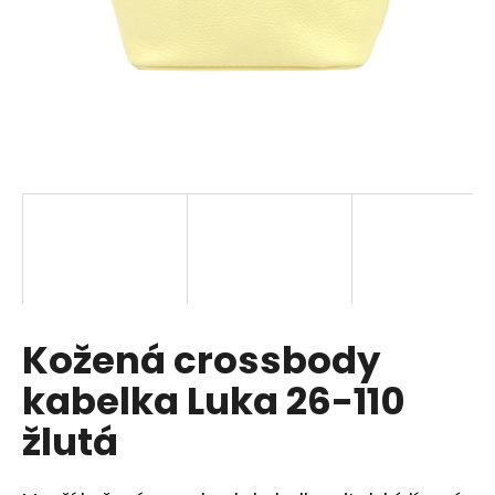
a
j
í
t
?
HLEDAT
Kožená crossbody
D
o
kabelka Luka 26-110
p
o
žlutá
r
u