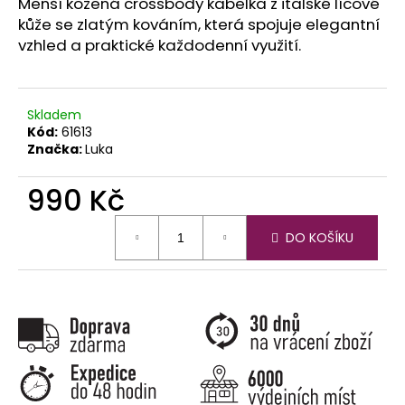
č
Menší kožená crossbody kabelka z italské lícové
u
kůže se zlatým kováním, která spojuje elegantní
j
vzhled a praktické každodenní využití.
e
m
e
Skladem
Kód:
61613
Značka:
Luka
990 Kč
Měrná
DO KOŠÍKU
cena: