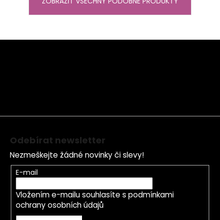
ZOBRAZIT VŠECHNY PODOBNÉ PRODUKTY
Z
á
p
a
t
í
Odebírat newsletter
Nezmeškejte žádné novinky či slevy!
E-mail
Vložením e-mailu souhlasíte s
podmínkami
ochrany osobních údajů