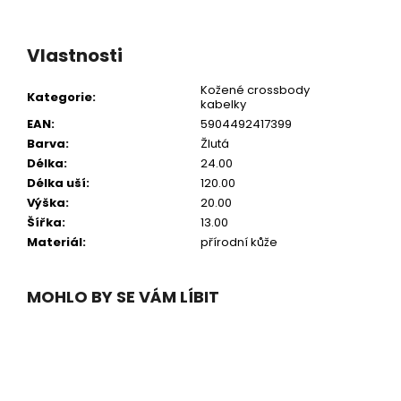
Vlastnosti
Kožené crossbody
Kategorie
:
kabelky
EAN
:
5904492417399
Barva
:
Žlutá
Délka
:
24.00
Délka uší
:
120.00
Výška
:
20.00
Šířka
:
13.00
Materiál
:
přírodní kůže
MOHLO BY SE VÁM LÍBIT