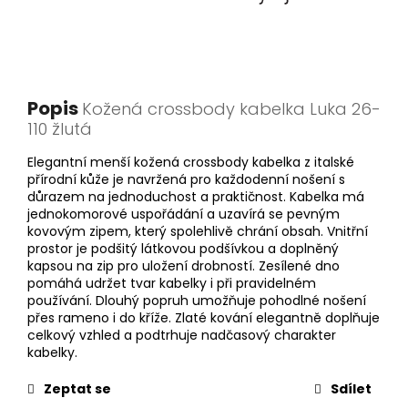
Popis
Kožená crossbody kabelka Luka 26-
110 žlutá
Elegantní menší kožená crossbody kabelka z italské
přírodní kůže je navržená pro každodenní nošení s
důrazem na jednoduchost a praktičnost. Kabelka má
jednokomorové uspořádání a uzavírá se pevným
kovovým zipem, který spolehlivě chrání obsah. Vnitřní
prostor je podšitý látkovou podšívkou a doplněný
kapsou na zip pro uložení drobností. Zesílené dno
pomáhá udržet tvar kabelky i při pravidelném
používání. Dlouhý popruh umožňuje pohodlné nošení
přes rameno i do kříže. Zlaté kování elegantně doplňuje
celkový vzhled a podtrhuje nadčasový charakter
kabelky.
Zeptat se
Sdílet