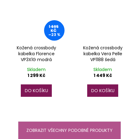
1 695
KČ
–23 %
Kožená crossbody
Kožená crossbody
kabelka Florence
kabelka Vera Pelle
VP3X1G modrá
VP1188 šedá
Skladem
Skladem
1 299 Kč
1 449 Kč
DO KOŠÍKU
DO KOŠÍKU
ZOBRAZIT VŠECHNY PODOBNÉ PRODUKTY