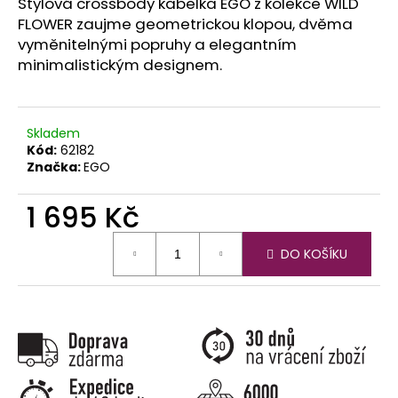
č
Stylová crossbody kabelka EGO z kolekce WILD
u
FLOWER zaujme geometrickou klopou, dvěma
j
vyměnitelnými popruhy a elegantním
e
minimalistickým designem.
m
e
Skladem
Kód:
62182
Značka:
EGO
1 695 Kč
Měrná
DO KOŠÍKU
cena: