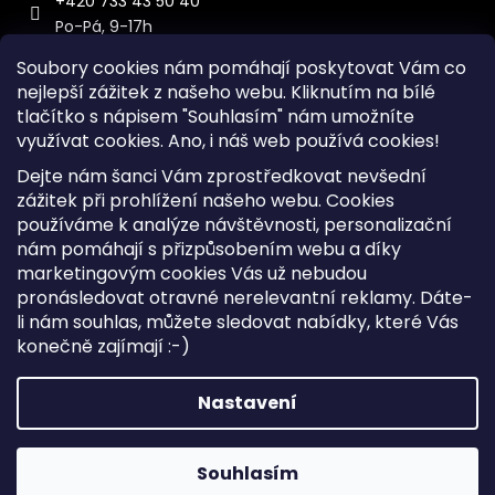
+420 733 43 50 40
Po-Pá, 9-17h
Soubory cookies nám pomáhají poskytovat Vám co
nejlepší zážitek z našeho webu. Kliknutím na bílé
tlačítko s nápisem "Souhlasím" nám umožníte
využívat cookies.
Ano, i náš web používá cookies!
Kontakt
Dejte nám šanci Vám zprostředkovat nevšední
Sitemap
zážitek při prohlížení našeho webu. Cookies
používáme k analýze návštěvnosti, personalizační
Doprava a Platba
nám pomáhají s přizpůsobením webu a díky
Reklamace Zboží
marketingovým cookies Vás už nebudou
Obchodní podmínky
pronásledovat otravné nerelevantní reklamy. Dáte-
li nám souhlas, můžete sledovat nabídky, které Vás
konečně zajímají :-)
Vytvořil Shoptet
Copyright 2026
iKabelka.cz
. Všechna práva vyhrazena.
Nastavení
Upravit nastavení cookies
Souhlasím