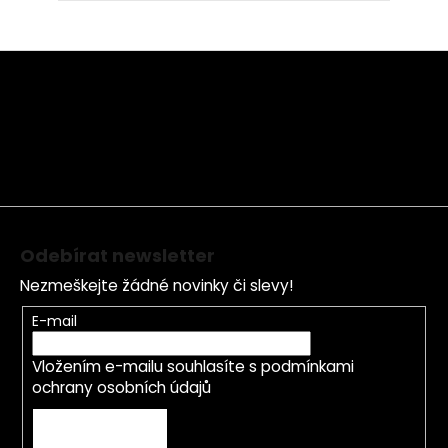
Z
á
p
a
t
í
Odebírat newsletter
Nezmeškejte žádné novinky či slevy!
E-mail
Vložením e-mailu souhlasíte s
podmínkami
ochrany osobních údajů
PŘIHLÁSIT SE