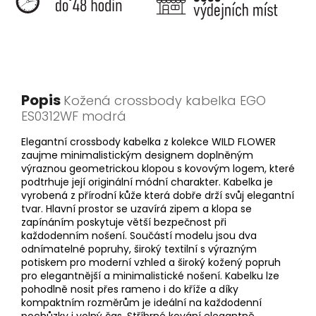
Popis
Kožená crossbody kabelka EGO
ES0312WF modrá
Elegantní crossbody kabelka z kolekce WILD FLOWER
zaujme minimalistickým designem doplněným
výraznou geometrickou klopou s kovovým logem, které
podtrhuje její originální módní charakter. Kabelka je
vyrobená z přírodní kůže která dobře drží svůj elegantní
tvar. Hlavní prostor se uzavírá zipem a klopa se
zapínáním poskytuje větší bezpečnost při
každodenním nošení. Součástí modelu jsou dva
odnímatelné popruhy, široký textilní s výrazným
potiskem pro moderní vzhled a široký kožený popruh
pro elegantnější a minimalistické nošení. Kabelku lze
pohodlně nosit přes rameno i do kříže a díky
kompaktním rozměrům je ideální na každodenní
pochůzky i volný čas. Stříbrné kování elegantně