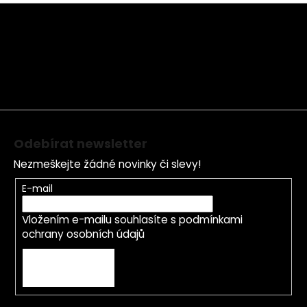
Z
á
p
a
t
í
Odebírat newsletter
Nezmeškejte žádné novinky či slevy!
E-mail
Vložením e-mailu souhlasíte s
podmínkami
ochrany osobních údajů
PŘIHLÁSIT SE