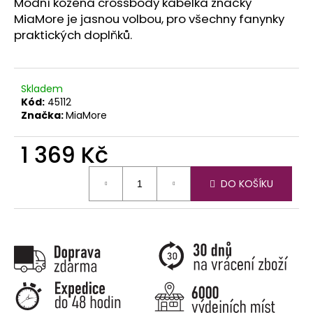
č
Módní kožená crossbody kabelka značky
u
MiaMore je jasnou volbou, pro všechny fanynky
j
praktických doplňků.
e
m
e
Skladem
Kód:
45112
Značka:
MiaMore
1 369 Kč
Měrná
DO KOŠÍKU
cena: