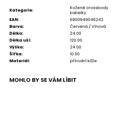
Kožené crossbody
Kategorie
:
kabelky
EAN
:
5900949046242
Barva
:
Červená / Vínová
Délka
:
24.00
Délka uší
:
120.00
Výška
:
24.00
Šířka
:
10.00
Materiál
:
přírodní kůže
MOHLO BY SE VÁM LÍBIT