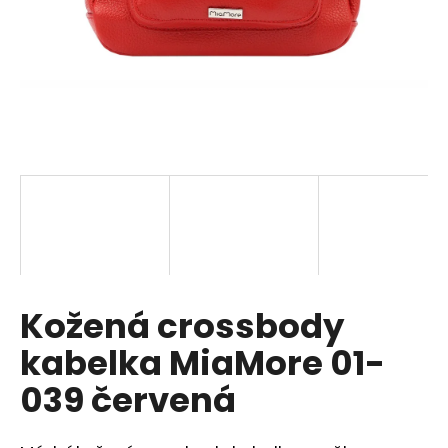
a
j
í
t
?
HLEDAT
Kožená crossbody
D
o
kabelka MiaMore 01-
p
o
039 červená
r
u