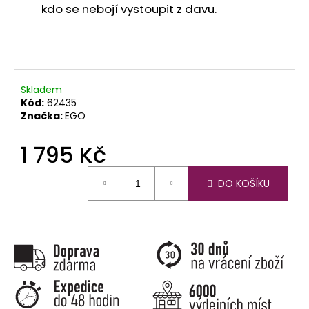
č
kdo se nebojí vystoupit z davu.
u
j
e
m
e
Skladem
Kód:
62435
Značka:
EGO
1 795 Kč
Měrná
DO KOŠÍKU
cena: