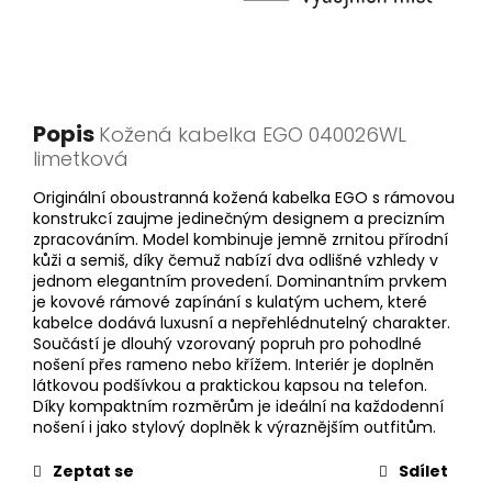
Popis
Kožená kabelka EGO 040026WL
limetková
Originální oboustranná kožená kabelka EGO s rámovou
konstrukcí zaujme jedinečným designem a precizním
zpracováním. Model kombinuje jemně zrnitou přírodní
kůži a semiš, díky čemuž nabízí dva odlišné vzhledy v
jednom elegantním provedení. Dominantním prvkem
je kovové rámové zapínání s kulatým uchem, které
kabelce dodává luxusní a nepřehlédnutelný charakter.
Součástí je dlouhý vzorovaný popruh pro pohodlné
nošení přes rameno nebo křížem. Interiér je doplněn
látkovou podšívkou a praktickou kapsou na telefon.
Díky kompaktním rozměrům je ideální na každodenní
nošení i jako stylový doplněk k výraznějším outfitům.
Zeptat se
Sdílet