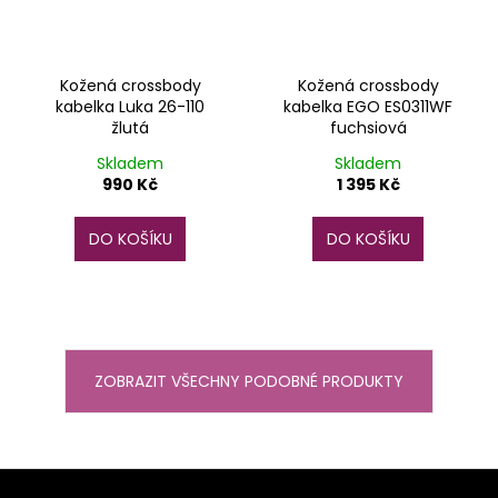
Kožená crossbody
Kožená crossbody
kabelka Luka 26-110
kabelka EGO ES0311WF
žlutá
fuchsiová
Skladem
Skladem
990 Kč
1 395 Kč
DO KOŠÍKU
DO KOŠÍKU
ZOBRAZIT VŠECHNY PODOBNÉ PRODUKTY
Z