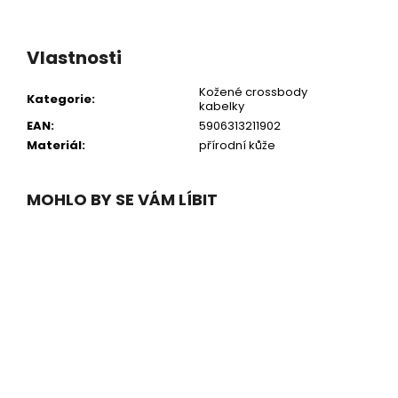
Vlastnosti
Kožené crossbody
Kategorie
:
kabelky
EAN
:
5906313211902
Materiál
:
přírodní kůže
MOHLO BY SE VÁM LÍBIT