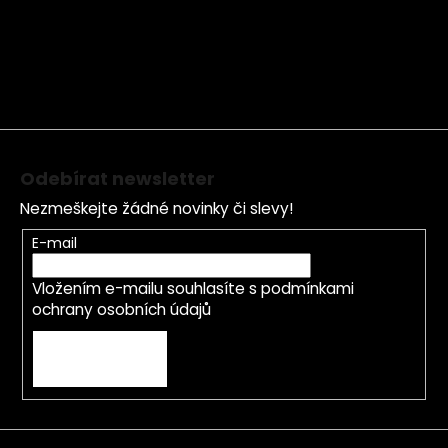
á
p
a
t
í
Odebírat newsletter
Nezmeškejte žádné novinky či slevy!
E-mail
Vložením e-mailu souhlasíte s
podmínkami
ochrany osobních údajů
PŘIHLÁSIT SE