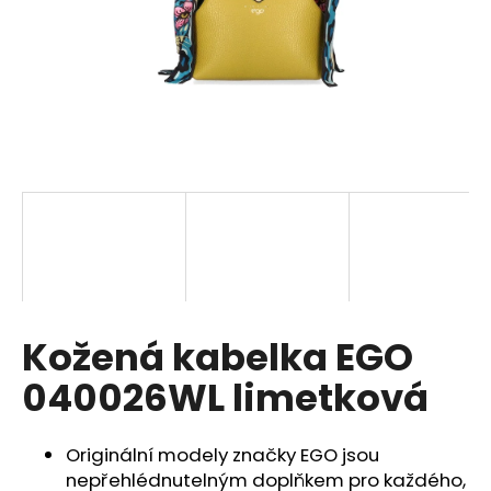
a
j
í
t
?
HLEDAT
Kožená kabelka EGO
D
o
040026WL limetková
p
o
r
Originální modely značky EGO jsou
u
nepřehlédnutelným doplňkem pro každého,