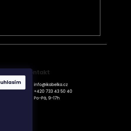
Kontakt
ouhlasím
info
@
ikabelka.cz
+420 733 43 50 40
Po-Pá, 9-17h
denní