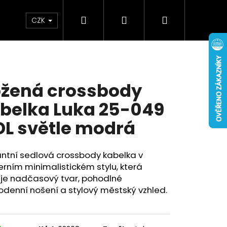
Hledat
Přihlášení
Nákupní
Doplňky
Novinky
CZK
košík
žená crossbody
belka Luka 25-049
DL světle modrá
antní sedlová crossbody kabelka v
ním minimalistickém stylu, která
uje nadčasový tvar, pohodlné
denní nošení a stylový městský vzhled.