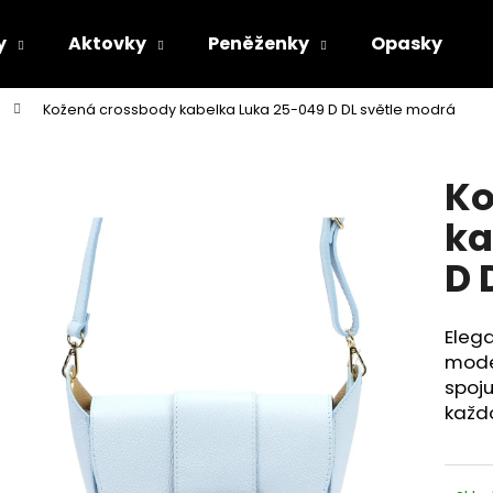
y
Aktovky
Peněženky
Opasky
Kožená crossbody kabelka Luka 25-049 D DL světle modrá
Co potřebujete najít?
Ko
HLEDAT
ka
D 
Doporučujeme
Eleg
moder
spoj
každo