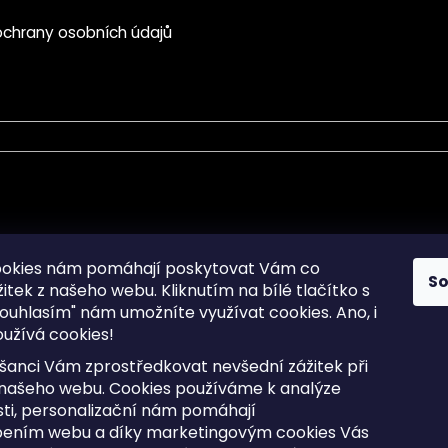
chrany osobních údajů
mace pro Vás
Informace pro Vás
ookies nám pomáhají poskytovat Vám co
S
žitek z našeho webu. Kliknutím na bílé tlačítko s
Sitemap
ouhlasím" nám umožníte využívat cookies.
Ano, i
a osobních údajů
Doprava a Platba
užívá cookies!
kladené dotazy
Reklamace Zboží
ní cookies
Postup vrácení zboží ve 30 
šanci Vám zprostředkovat nevšední zážitek při
lhůtě
ty
 našeho webu. Cookies používáme k analýze
Obchodní podmínky
ti, personalizační nám pomáhají
bením webu a díky marketingovým cookies Vás