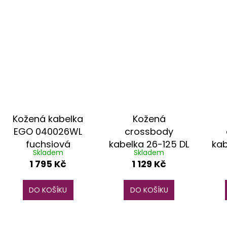
Kožená kabelka
Kožená
EGO 040026WL
crossbody
fuchsiová
kabelka 26-125 DL
kab
Skladem
Skladem
krémová
04
1 795 Kč
1 129 Kč
DO KOŠÍKU
DO KOŠÍKU