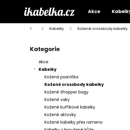
K
Přejít
na
o
Akce
Kabelk
obsah
Zpět
Zpět
š
do
do
í
Domů
Kabelky
Kožené crossbody kabelky
k
obchodu
obchodu
P
o
Kategorie
Přeskočit
s
kategorie
t
Akce
r
Kabelky
a
Kožená psaníčka
n
Kožené crossbody kabelky
n
Kožené Shopper bagy
í
Kožené vaky
p
Kožené kufříkové kabelky
a
Kožené aktovky
n
Kožené kabelky přes rameno
e
Kabelky z broušené kůže