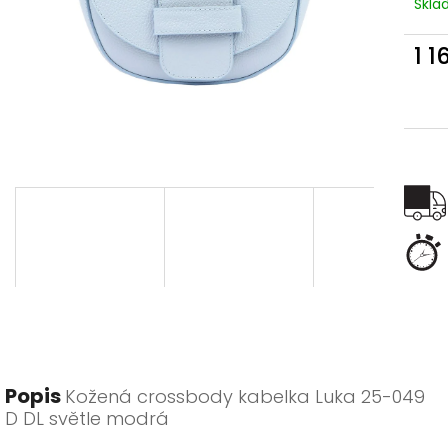
Skl
1 1
Měr
cena
Popis
Kožená crossbody kabelka Luka 25-049
D DL světle modrá