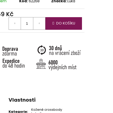
adem
Kód:
62268
Značka:
Luka
69 Kč
ná
DO KOŠÍKU
:
Vlastnosti
Kožené crossbody
Kategorie
: