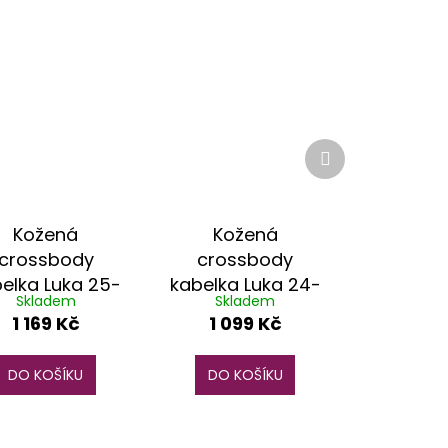
Další
produkt
Kožená
Kožená
crossbody
crossbody
elka Luka 25-
kabelka Luka 24-
Skladem
Skladem
9 D DL černá
066 světle modrá
1 169 Kč
1 099 Kč
DO KOŠÍKU
DO KOŠÍKU