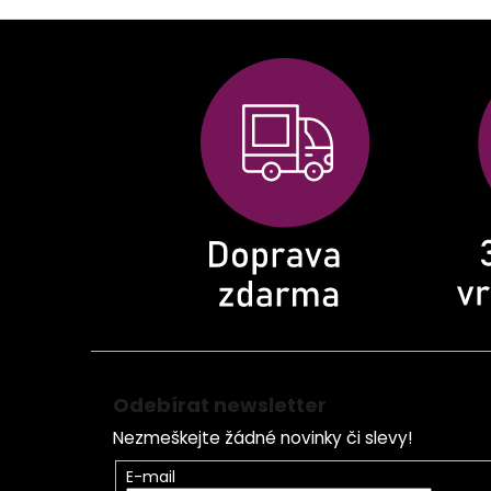
Z
á
p
a
t
í
Odebírat newsletter
Nezmeškejte žádné novinky či slevy!
E-mail