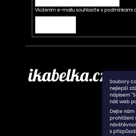
Vložením e-mailu souhlasíte s
podmínkami o
PŘIHLÁSIT SE
Infor
Soubory c
nejlepší zá
O nás
nápisem "S
Ochran
náš web po
Často 
Ukládá
Dejte nám 
Kontak
prohlížení
návštěvnos
s přizpůso