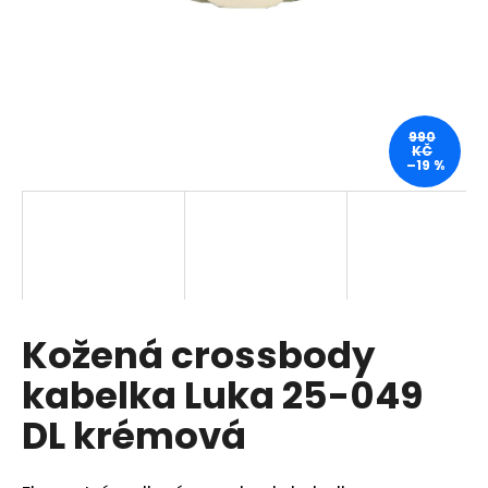
a
j
í
t
?
990
KČ
–19 %
HLEDAT
Kožená crossbody
D
o
kabelka Luka 25-049
p
o
DL krémová
r
u