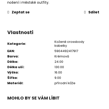
nošení i městské outfity.
Zeptat se
Sdílet
Vlastnosti
Kožené crossbody
Kategorie
:
kabelky
EAN
:
5904492417917
Barva
:
Krémová
Délka
:
24.00
Délka uší
:
130.00
Výška
:
16.00
Šířka
:
9.00
Materiál
:
přírodní kůže
MOHLO BY SE VÁM LÍBIT