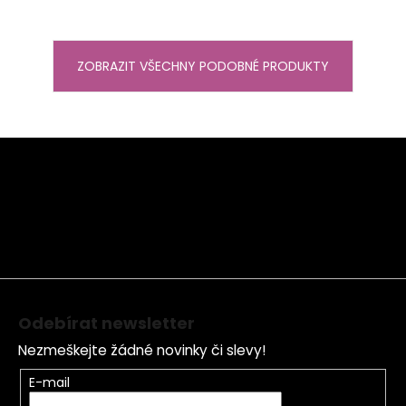
ZOBRAZIT VŠECHNY PODOBNÉ PRODUKTY
Z
á
p
a
t
í
Odebírat newsletter
Nezmeškejte žádné novinky či slevy!
E-mail