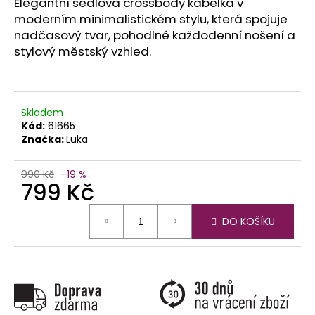
č
Elegantní sedlová crossbody kabelka v
u
moderním minimalistickém stylu, která spojuje
j
nadčasový tvar, pohodlné každodenní nošení a
e
stylový městský vzhled.
m
e
Skladem
Kód:
61665
Značka:
Luka
990 Kč
–19 %
799 Kč
Měrná
DO KOŠÍKU
cena: