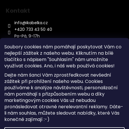
Kontakt
info
@
ikabelka.cz
+420 733 43 50 40
Po-Pá, 9-17h
Soubory cookies nám pomáhají poskytovat Vám co
nejlepší zážitek z našeho webu. Kliknutím na bílé
tlačítko s nápisem "Souhlasím" nám umožníte
využívat cookies.
Ano, i náš web používá cookies!
Kontakt
Dejte nám šanci Vám zprostředkovat nevšední
Sitemap
zážitek při prohlížení našeho webu. Cookies
používáme k analýze návštěvnosti, personalizační
Doprava a Platba
nám pomáhají s přizpůsobením webu a díky
Reklamace Zboží
marketingovým cookies Vás už nebudou
Obchodní podmínky
pronásledovat otravné nerelevantní reklamy. Dáte-
li nám souhlas, můžete sledovat nabídky, které Vás
konečně zajímají :-)
Vytvořil Shoptet