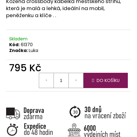
č
Kožená crossbody kabelka městského střihu,
u
která je malá a lehká, ideální na mobil,
j
peněženku a klíče . .
e
m
e
Skladem
Kód:
61370
Značka:
Luka
795 Kč
Měrná
DO KOŠÍKU
cena: