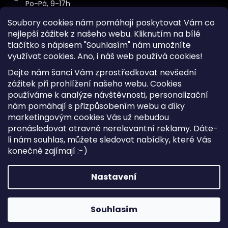
Po-Pá, 9-17h
Soubory cookies nám pomáhají poskytovat Vám co
nejlepší zážitek z našeho webu. Kliknutím na bílé
tlačítko s nápisem "Souhlasím" nám umožníte
využívat cookies.
Ano, i náš web používá cookies!
Kontakt
Dejte nám šanci Vám zprostředkovat nevšední
Sitemap
zážitek při prohlížení našeho webu. Cookies
používáme k analýze návštěvnosti, personalizační
Doprava a Platba
nám pomáhají s přizpůsobením webu a díky
Reklamace Zboží
marketingovým cookies Vás už nebudou
Obchodní podmínky
pronásledovat otravné nerelevantní reklamy. Dáte-
li nám souhlas, můžete sledovat nabídky, které Vás
konečně zajímají :-)
Vytvořil Shoptet
Copyright 2026
iKabelka.cz
. Všechna práva vyhrazena.
Nastavení
Upravit nastavení cookies
Souhlasím