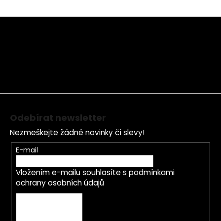
Z
á
p
a
t
í
Odebírat newsletter
Nezmeškejte žádné novinky či slevy!
E-mail
Vložením e-mailu souhlasíte s
podmínkami
ochrany osobních údajů
PŘIHLÁSIT SE