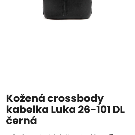
a
j
í
t
?
HLEDAT
Kožená crossbody
D
o
kabelka Luka 26-101 DL
p
o
černá
r
u