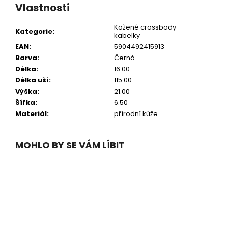
Vlastnosti
Kožené crossbody
Kategorie
:
kabelky
EAN
:
5904492415913
Barva
:
Černá
Délka
:
16.00
Délka uší
:
115.00
Výška
:
21.00
Šířka
:
6.50
Materiál
:
přírodní kůže
MOHLO BY SE VÁM LÍBIT