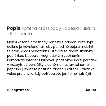
Popis
Kožená crossbody kabelka Luka 26-
101 DL černá
Menší kožená crossbody kabelka z přírodní kůže typu
dollaro je navržená tak, aby pohodlně pojala mobilní
telefon, klíče i peněženku. Uzavírá se zipem skrytým
pod úzkou klopou s magnetickým zapínáním.
Kompaktní interiér s látkovou podšívkou udrží pořádek
v nezbytnostech. Díky dlouhému nastavitelnému
popruhu ji můžete nosit na rameni i křížem. Praktická
volba pro chvíle, kdy potřebujete jen to nejnutnější.
Zeptat se
Sdílet