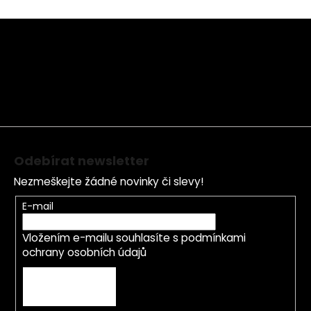
Z
á
p
a
t
í
Odebírat newsletter
Nezmeškejte žádné novinky či slevy!
E-mail
Vložením e-mailu souhlasíte s
podmínkami
ochrany osobních údajů
PŘIHLÁSIT SE