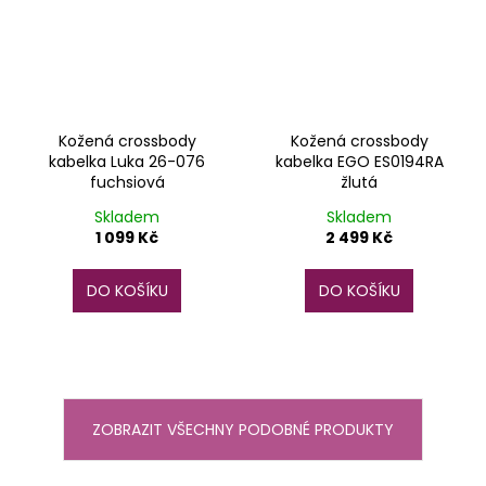
Kožená crossbody
Kožená crossbody
kabelka Luka 26-076
kabelka EGO ES0194RA
fuchsiová
žlutá
Skladem
Skladem
1 099 Kč
2 499 Kč
DO KOŠÍKU
DO KOŠÍKU
ZOBRAZIT VŠECHNY PODOBNÉ PRODUKTY