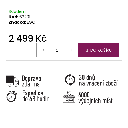
č
u
Skladem
j
Kód:
62201
e
Značka:
EGO
m
e
2 499 Kč
Měrná
DO KOŠÍKU
cena: