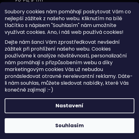
Po-Pá, 9-17h
Soubory cookies nám pomáhají poskytovat Vám co
nejlepší zážitek z našeho webu. Kliknutím na bílé
tlačítko s nápisem "Souhlasím" nám umožníte
využívat cookies.
Ano, i náš web používá cookies!
Kontakt
Dejte nám šanci Vám zprostředkovat nevšední
Sitemap
zážitek při prohlížení našeho webu. Cookies
používáme k analýze návštěvnosti, personalizační
Doprava a Platba
nám pomáhají s přizpůsobením webu a díky
Reklamace Zboží
marketingovým cookies Vás už nebudou
Obchodní podmínky
pronásledovat otravné nerelevantní reklamy. Dáte-
li nám souhlas, můžete sledovat nabídky, které Vás
konečně zajímají :-)
Vytvořil Shoptet
Copyright 2026
iKabelka.cz
. Všechna práva vyhrazena.
Nastavení
Upravit nastavení cookies
Souhlasím