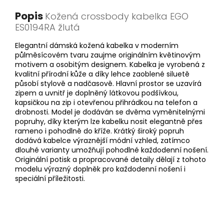
Popis
Kožená crossbody kabelka EGO
ES0194RA žlutá
Elegantní dámská kožená kabelka v moderním
půlměsícovém tvaru zaujme originálním květinovým
motivem a osobitým designem. Kabelka je vyrobená z
kvalitní přírodní kůže a díky lehce zaoblené siluetě
působí stylově a nadčasově. Hlavní prostor se uzavírá
zipem a uvnitř je doplněný látkovou podšívkou,
kapsičkou na zip i otevřenou přihrádkou na telefon a
drobnosti. Model je dodáván se dvěma vyměnitelnými
popruhy, díky kterým lze kabelku nosit elegantně přes
rameno i pohodlně do kříže. Krátký široký popruh
dodává kabelce výraznější módní vzhled, zatímco
dlouhé varianty umožňují pohodlné každodenní nošení.
Originální potisk a propracované detaily dělají z tohoto
modelu výrazný doplněk pro každodenní nošení i
speciální příležitosti.