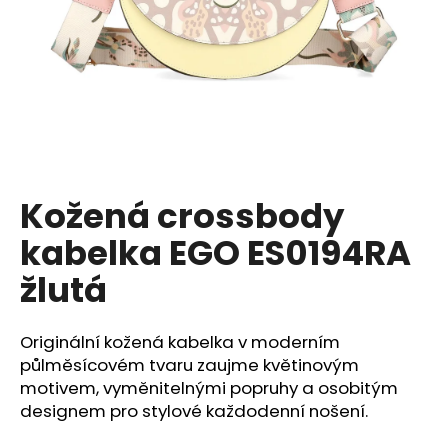
a
j
í
t
?
Kožená crossbody
HLEDAT
kabelka EGO ES0194RA
žlutá
D
o
Originální kožená kabelka v moderním
p
půlměsícovém tvaru zaujme květinovým
o
motivem, vyměnitelnými popruhy a osobitým
r
designem pro stylové každodenní nošení.
u