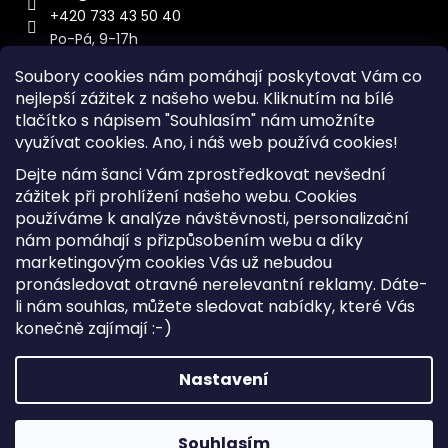
+420 733 43 50 40
Po-Pá, 9-17h
Soubory cookies nám pomáhají poskytovat Vám co
nejlepší zážitek z našeho webu. Kliknutím na bílé
tlačítko s nápisem "Souhlasím" nám umožníte
využívat cookies.
Ano, i náš web používá cookies!
Kontakt
Dejte nám šanci Vám zprostředkovat nevšední
Sitemap
zážitek při prohlížení našeho webu. Cookies
používáme k analýze návštěvnosti, personalizační
Doprava a Platba
nám pomáhají s přizpůsobením webu a díky
Reklamace Zboží
marketingovým cookies Vás už nebudou
Obchodní podmínky
pronásledovat otravné nerelevantní reklamy. Dáte-
li nám souhlas, můžete sledovat nabídky, které Vás
konečně zajímají :-)
Vytvořil Shoptet
Copyright 2026
iKabelka.cz
. Všechna práva vyhrazena.
Nastavení
Upravit nastavení cookies
Souhlasím