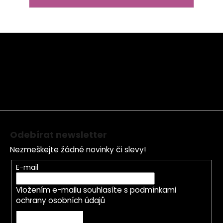
Z
á
p
a
t
í
Odebírat newsletter
Nezmeškejte žádné novinky či slevy!
E-mail
Vložením e-mailu souhlasíte s
podmínkami
ochrany osobních údajů