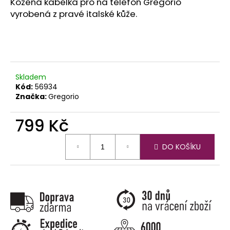
č
Kožená kabelka pro na telefon Gregorio
u
vyrobená z pravé italské kůže.
j
e
m
e
Skladem
Kód:
56934
Značka:
Gregorio
799 Kč
Měrná
DO KOŠÍKU
cena: