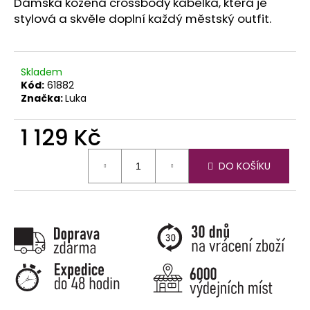
č
Dámská kožená crossbody kabelka, která je
u
stylová a skvěle doplní každý městský outfit.
j
e
m
Skladem
e
Kód:
61882
Značka:
Luka
1 129 Kč
Měrná
DO KOŠÍKU
cena: