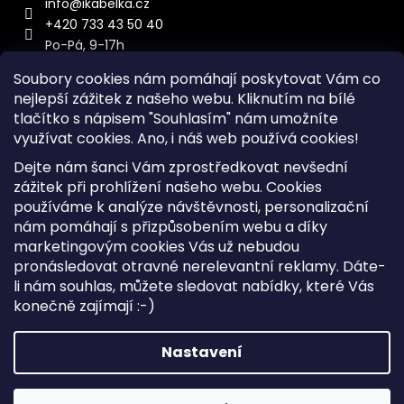
info
@
ikabelka.cz
+420 733 43 50 40
Po-Pá, 9-17h
Soubory cookies nám pomáhají poskytovat Vám co
nejlepší zážitek z našeho webu. Kliknutím na bílé
tlačítko s nápisem "Souhlasím" nám umožníte
využívat cookies.
Ano, i náš web používá cookies!
Kontakt
Dejte nám šanci Vám zprostředkovat nevšední
Sitemap
zážitek při prohlížení našeho webu. Cookies
používáme k analýze návštěvnosti, personalizační
Doprava a Platba
nám pomáhají s přizpůsobením webu a díky
Reklamace Zboží
marketingovým cookies Vás už nebudou
Obchodní podmínky
pronásledovat otravné nerelevantní reklamy. Dáte-
li nám souhlas, můžete sledovat nabídky, které Vás
konečně zajímají :-)
Vytvořil Shoptet
Copyright 2026
iKabelka.cz
. Všechna práva vyhrazena.
Nastavení
Upravit nastavení cookies