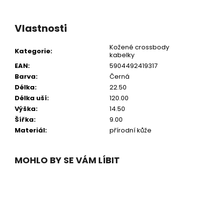
Vlastnosti
Kožené crossbody
Kategorie
:
kabelky
EAN
:
5904492419317
Barva
:
Černá
Délka
:
22.50
Délka uší
:
120.00
Výška
:
14.50
Šířka
:
9.00
Materiál
:
přírodní kůže
MOHLO BY SE VÁM LÍBIT