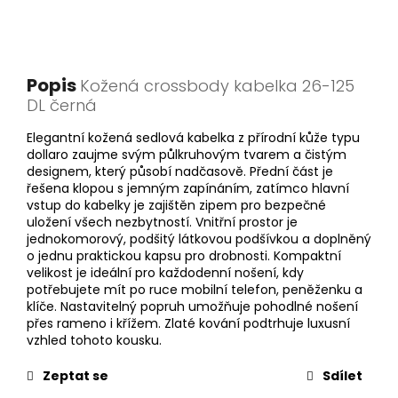
Popis
Kožená crossbody kabelka 26-125
DL černá
Elegantní kožená sedlová kabelka z přírodní kůže typu
dollaro zaujme svým půlkruhovým tvarem a čistým
designem, který působí nadčasově. Přední část je
řešena klopou s jemným zapínáním, zatímco hlavní
vstup do kabelky je zajištěn zipem pro bezpečné
uložení všech nezbytností. Vnitřní prostor je
jednokomorový, podšitý látkovou podšívkou a doplněný
o jednu praktickou kapsu pro drobnosti. Kompaktní
velikost je ideální pro každodenní nošení, kdy
potřebujete mít po ruce mobilní telefon, peněženku a
klíče. Nastavitelný popruh umožňuje pohodlné nošení
přes rameno i křížem. Zlaté kování podtrhuje luxusní
vzhled tohoto kousku.
Zeptat se
Sdílet