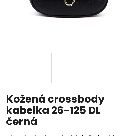
a
j
í
t
?
HLEDAT
Kožená crossbody
D
o
kabelka 26-125 DL
p
o
černá
r
u