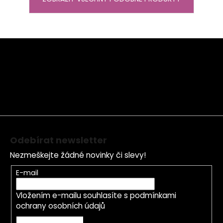
Z
á
p
a
t
í
Odebírat newsletter
Nezmeškejte žádné novinky či slevy!
E-mail
Vložením e-mailu souhlasíte s
podmínkami
ochrany osobních údajů