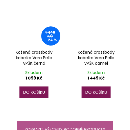
1 449
KČ
–24 %
Kožená crossbody
Kožená crossbody
kabelka Vera Pelle
kabelka Vera Pelle
VP3K černá
VP3K camel
Skladem
Skladem
1 099 Kč
1 449 Kč
DO KOŠÍKU
DO KOŠÍKU
ZOBRAZIT VŠECHNY PODOBNÉ PRODUKTY