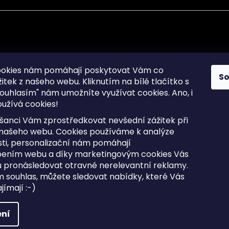
mace pro Vás
Informace pro Vás
ookies nám pomáhají poskytovat Vám co
S
žitek z našeho webu. Kliknutím na bílé tlačítko s
Sitemap
ouhlasím" nám umožníte využívat cookies.
Ano, i
a osobních údajů
Doprava a Platba
užívá cookies!
kladené dotazy
Reklamace Zboží
ní cookies
Postup vrácení zboží ve 30 
šanci Vám zprostředkovat nevšední zážitek při
lhůtě
ty
 našeho webu. Cookies používáme k analýze
Obchodní podmínky
ti, personalizační nám pomáhají
bením webu a díky marketingovým cookies Vás
 pronásledovat otravné nerelevantní reklamy.
m souhlas, můžete sledovat nabídky, které Vás
razena.
Upravit nastavení cookies
ímají :-)
ní