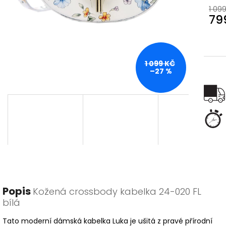
1 09
79
Měr
cena
1 099 KČ
–27 %
Popis
Kožená crossbody kabelka 24-020 FL
bílá
Tato moderní dámská kabelka Luka je ušitá z pravé přírodní