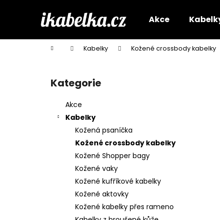
K
Přejít
na
o
Akce
Kabelk
obsah
Zpět
Zpět
š
do
do
í
Domů
Kabelky
Kožené crossbody kabelky
k
obchodu
obchodu
P
o
Kategorie
Přeskočit
s
kategorie
t
Akce
r
Kabelky
a
Kožená psaníčka
n
Kožené crossbody kabelky
n
Kožené Shopper bagy
í
Kožené vaky
p
Kožené kufříkové kabelky
a
Kožené aktovky
n
Kožené kabelky přes rameno
e
Kabelky z broušené kůže