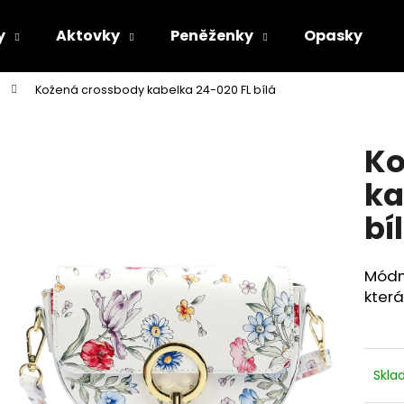
y
Aktovky
Peněženky
Opasky
Kožená crossbody kabelka 24-020 FL bílá
Co potřebujete najít?
Ko
HLEDAT
ka
bí
Doporučujeme
Módní
která
Skl