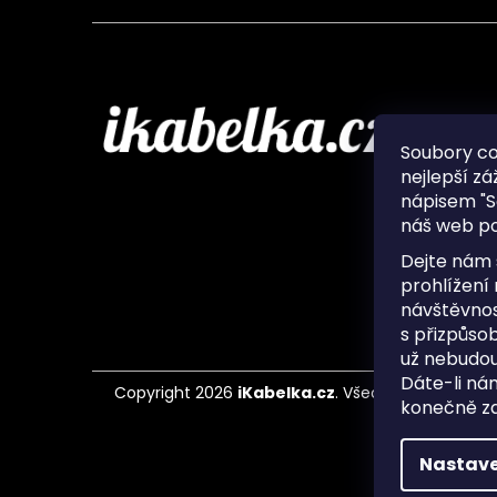
Infor
Soubory c
nejlepší zá
O nás
nápisem "S
Ochran
náš web po
Často 
Ukládá
Dejte nám 
Kontak
prohlížení
návštěvnos
s přizpůso
už nebudou
Dáte-li ná
Copyright 2026
iKabelka.cz
. Všechna práva vyh
konečně zaj
Nastave