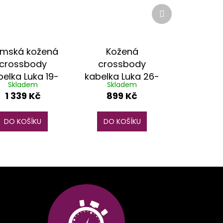
Další
produkt
mská kožená
Kožená
crossbody
crossbody
belka Luka 19-
kabelka Luka 26-
Skladem
Skladem
8 Bz mátová
128 růžová
1 339 Kč
899 Kč
DO KOŠÍKU
DO KOŠÍKU