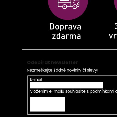
t
í
Odebírat newsletter
Nezmeškejte žádné novinky či slevy!
E-mail
Vložením e-mailu souhlasíte s
podmínkami o
PŘIHLÁSIT SE