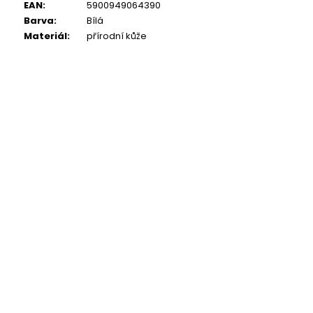
EAN
:
5900949064390
Barva
:
Bílá
Materiál
:
přírodní kůže