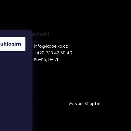
Kontakt
ouhlasím
info
@
ikabelka.cz
+420 733 43 50 40
Po-Pá, 9-17h
denní
Vytvořil Shoptet