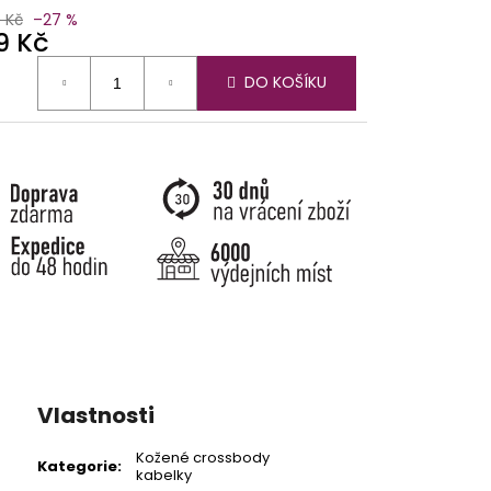
9 Kč
–27 %
9 Kč
ná
DO KOŠÍKU
:
Vlastnosti
Kožené crossbody
Kategorie
:
kabelky