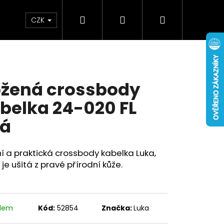
Hledat
Přihlášení
Nákupní
Doplňky
Novinky
CZK
košík
žená crossbody
belka 24-020 FL
lá
 a praktická crossbody kabelka Luka,
 je ušitá z pravé přírodní kůže.
adem
Kód:
52854
Značka:
Luka