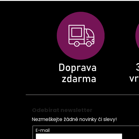
Z
á
p
a
t
í
Odebírat newsletter
Nezmeškejte žádné novinky či slevy!
E-mail