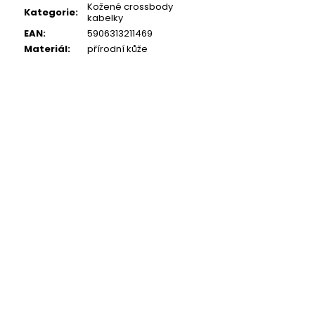
Kožené crossbody
Kategorie
:
kabelky
EAN
:
5906313211469
Materiál
:
přírodní kůže