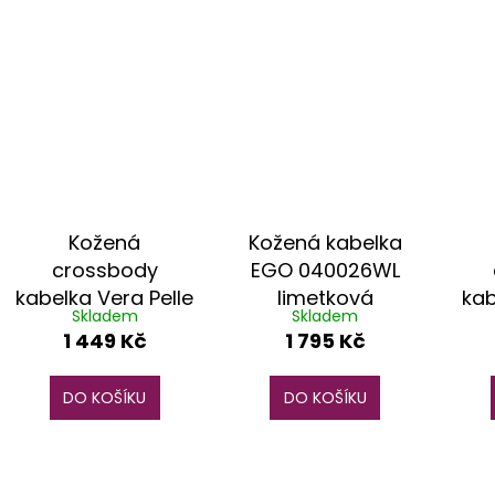
Kožená
Kožená kabelka
crossbody
EGO 040026WL
kabelka Vera Pelle
limetková
kab
Skladem
Skladem
VP3K růžová
04
1 449 Kč
1 795 Kč
DO KOŠÍKU
DO KOŠÍKU