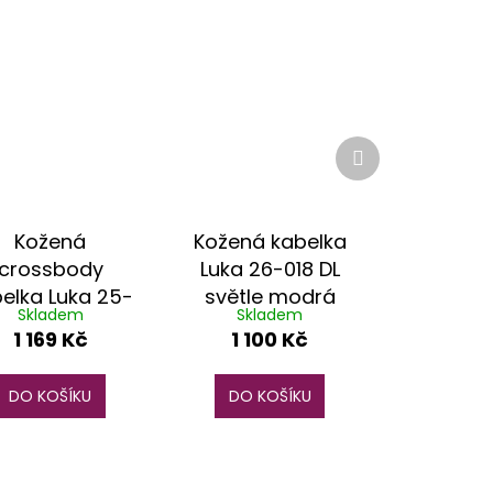
Další
produkt
Kožená
Kožená kabelka
crossbody
Luka 26-018 DL
elka Luka 25-
světle modrá
Skladem
Skladem
9 D DL světle
1 169 Kč
1 100 Kč
modrá
DO KOŠÍKU
DO KOŠÍKU