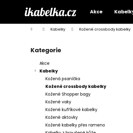
K
Přejít
na
o
Akce
Kabelk
obsah
Zpět
Zpět
š
do
do
í
Domů
Kabelky
Kožené crossbody kabelky
k
obchodu
obchodu
P
o
Kategorie
Přeskočit
s
kategorie
t
Akce
r
Kabelky
a
Kožená psaníčka
n
Kožené crossbody kabelky
n
Kožené Shopper bagy
í
Kožené vaky
p
Kožené kufříkové kabelky
a
Kožené aktovky
n
Kožené kabelky přes rameno
e
Kabelky z broušené kůže