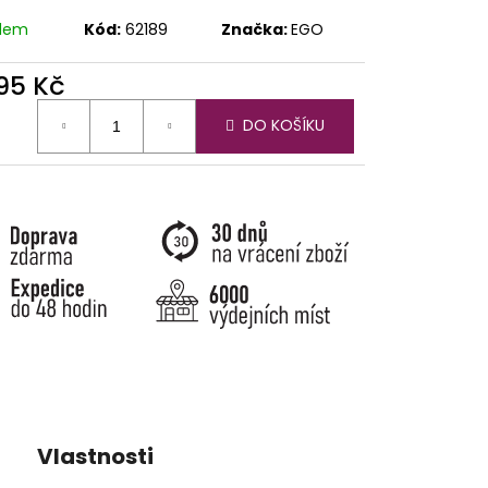
adem
Kód:
62189
Značka:
EGO
395 Kč
ná
DO KOŠÍKU
:
Vlastnosti