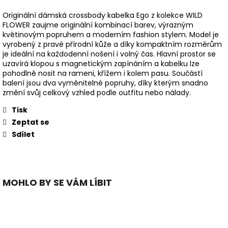
Originální dámská crossbody kabelka Ego z kolekce WILD
FLOWER zaujme originální kombinací barev, výrazným
květinovým popruhem a moderním fashion stylem. Model je
vyrobený z pravé přírodní kůže a díky kompaktním rozměrům
je ideální na každodenní nošení i volný čas. Hlavní prostor se
uzavírá klopou s magnetickým zapínáním a kabelku lze
pohodlně nosit na rameni, křížem i kolem pasu. Součástí
balení jsou dva vyměnitelné popruhy, díky kterým snadno
změní svůj celkový vzhled podle outfitu nebo nálady.
Tisk
Zeptat se
Sdílet
MOHLO BY SE VÁM LÍBIT