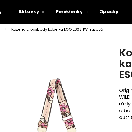
y
Aktovky
Peněženky
Opasky
Kožená crossbody kabelka EGO ES0311WF růžová
Co potřebujete najít?
Ko
HLEDAT
ka
ES
Doporučujeme
Origi
WILD 
rády 
a bar
outfit