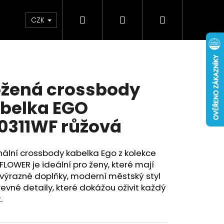
Hledat
Přihlášení
Nákupní
Doplňky
Novinky
CZK
košík
žená crossbody
belka EGO
0311WF růžová
nální crossbody kabelka Ego z kolekce
FLOWER je ideální pro ženy, které mají
výrazné doplňky, moderní městský styl
evné detaily, které dokážou oživit každý
.