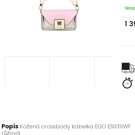
Skl
1 
Měr
cena
Popis
Kožená crossbody kabelka EGO ES0311WF
růžová