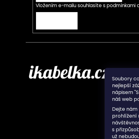
Vložením e-mailu souhlasíte s
podmínkami o
PŘIHLÁSIT SE
Infor
Soubory c
nejlepší zá
O nás
nápisem "S
Ochran
náš web po
Často 
Ukládá
Dejte nám 
Kontak
prohlížení
návštěvnos
s přizpůso
už nebudou