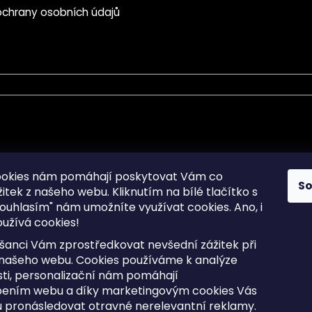
chrany osobních údajů
mace pro Vás
Informace pro Vás
ookies nám pomáhají poskytovat Vám co
S
žitek z našeho webu. Kliknutím na bílé tlačítko s
Sitemap
ouhlasím" nám umožníte využívat cookies.
Ano, i
a osobních údajů
Doprava a Platba
užívá cookies!
kladené dotazy
Reklamace Zboží
ní cookies
Postup vrácení zboží ve 30 
šanci Vám zprostředkovat nevšední zážitek při
lhůtě
ty
 našeho webu. Cookies používáme k analýze
Obchodní podmínky
ti, personalizační nám pomáhají
bením webu a díky marketingovým cookies Vás
 pronásledovat otravné nerelevantní reklamy.