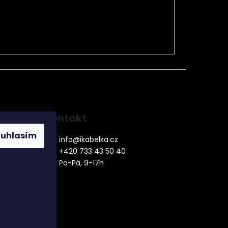
Kontakt
ouhlasím
info
@
ikabelka.cz
+420 733 43 50 40
Po-Pá, 9-17h
denní