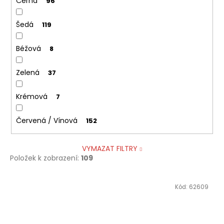
Černá
96
Šedá
119
Béžová
8
Zelená
37
Krémová
7
Červená / Vínová
152
VYMAZAT FILTRY
Položek k zobrazení:
109
V
Kód:
62609
ý
p
i