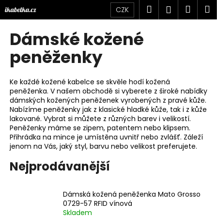
K
Přejít
Hledat
Náku
M
Přihlášen
CZK
na
o
obsah
Zpět
Zpět
košík
š
Dámské kožené
í
C
peněženky
k
o
p
Ke každé kožené kabelce se skvěle hodí kožená
o
peněženka. V našem obchodě si vyberete z široké nabídky
dámských kožených peněženek vyrobených z pravé kůže.
t
Nabízíme peněženky jak z klasické hladké kůže, tak i z kůže
ř
lakované. Vybrat si můžete z různých barev i velikostí.
e
Peněženky máme se zipem, patentem nebo klipsem.
Přihrádka na mince je umístěna uvnitř nebo zvlášť. Záleží
b
jenom na Vás, jaký styl, barvu nebo velikost preferujete.
u
j
Nejprodávanější
e
t
Dámská kožená peněženka Mato Grosso
e
0729-57 RFID vínová
Skladem
n