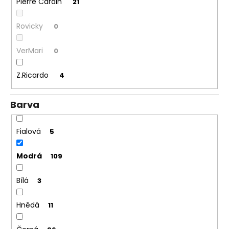
Pierre Cardin
21
Rovicky
0
VerMari
0
Z.Ricardo
4
Barva
Fialová
5
Modrá
109
Bílá
3
Hnědá
11