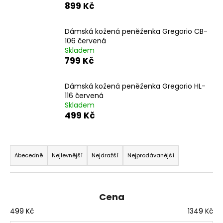
899 Kč
a
j
Dámská kožená peněženka Gregorio CB-
í
106 červená
t
Skladem
799 Kč
?
Dámská kožená peněženka Gregorio HL-
116 červená
Skladem
499 Kč
HLEDAT
Ř
a
Abecedně
Nejlevnější
Nejdražší
Nejprodávanější
D
z
o
p
e
o
n
Cena
r
í
499
Kč
1349
Kč
u
p