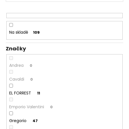
č
r
u
j
o
e
d
m
u
e
Na skladě
109
k
t
Značky
ů
Andrea
0
Cavaldi
0
EL FORREST
11
Emporio Valentini
0
Gregorio
47