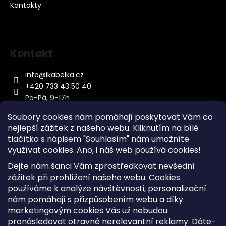
Kontakty
Kontakt
info
@
ikabelka.cz
+420 733 43 50 40
Po-Pá, 9-17h
Soubory cookies nám pomáhají poskytovat Vám co
nejlepší zážitek z našeho webu. Kliknutím na bílé
tlačítko s nápisem "Souhlasím" nám umožníte
využívat cookies.
Ano, i náš web používá cookies!
Kontakt
Dejte nám šanci Vám zprostředkovat nevšední
Sitemap
zážitek při prohlížení našeho webu. Cookies
používáme k analýze návštěvnosti, personalizační
Doprava a Platba
nám pomáhají s přizpůsobením webu a díky
Reklamace Zboží
marketingovým cookies Vás už nebudou
Obchodní podmínky
pronásledovat otravné nerelevantní reklamy. Dáte-