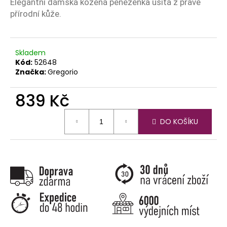
č
Elegantní dámská kožená peněženka ušitá z pravé
u
přírodní kůže.
j
e
m
Skladem
e
Kód:
52648
Značka:
Gregorio
839 Kč
Měrná
DO KOŠÍKU
cena: