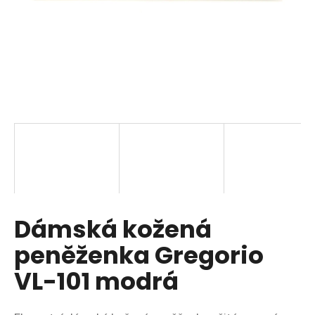
a
j
í
t
?
HLEDAT
Dámská kožená
D
o
peněženka Gregorio
p
o
VL-101 modrá
r
u