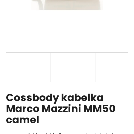
a
j
í
t
?
HLEDAT
Cossbody kabelka
D
o
Marco Mazzini MM50
p
o
camel
r
u