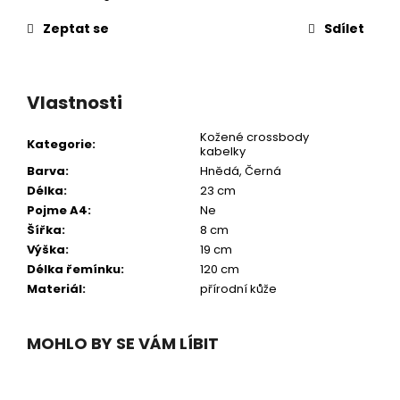
Zeptat se
Sdílet
Vlastnosti
Kožené crossbody
Kategorie
:
kabelky
Barva
:
Hnědá
,
Černá
Délka
:
23 cm
Pojme A4
:
Ne
Šířka
:
8 cm
Výška
:
19 cm
Délka řemínku
:
120 cm
Materiál
:
přírodní kůže
MOHLO BY SE VÁM LÍBIT