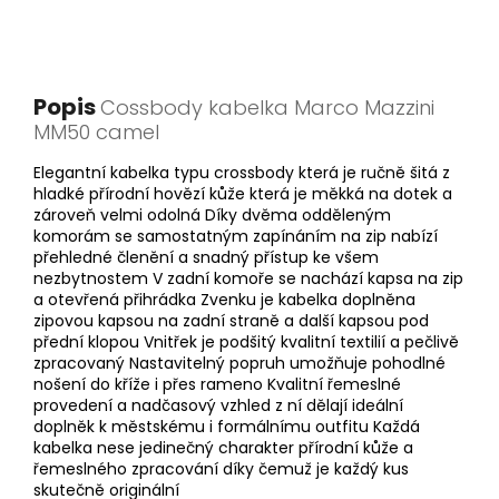
Popis
Cossbody kabelka Marco Mazzini
MM50 camel
Elegantní kabelka typu crossbody která je ručně šitá z
hladké přírodní hovězí kůže která je měkká na dotek a
zároveň velmi odolná Díky dvěma odděleným
komorám se samostatným zapínáním na zip nabízí
přehledné členění a snadný přístup ke všem
nezbytnostem V zadní komoře se nachází kapsa na zip
a otevřená přihrádka Zvenku je kabelka doplněna
zipovou kapsou na zadní straně a další kapsou pod
přední klopou Vnitřek je podšitý kvalitní textilií a pečlivě
zpracovaný Nastavitelný popruh umožňuje pohodlné
nošení do kříže i přes rameno Kvalitní řemeslné
provedení a nadčasový vzhled z ní dělají ideální
doplněk k městskému i formálnímu outfitu Každá
kabelka nese jedinečný charakter přírodní kůže a
řemeslného zpracování díky čemuž je každý kus
skutečně originální