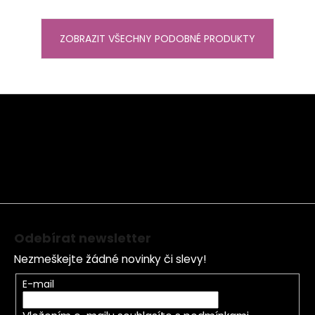
ZOBRAZIT VŠECHNY PODOBNÉ PRODUKTY
Z
á
p
a
t
í
Odebírat newsletter
Nezmeškejte žádné novinky či slevy!
E-mail