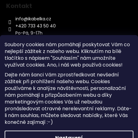
Kontakt
info
@
ikabelka.cz
+420 733 43 50 40
Po-Pá, 9-17h
Soubory cookies nám pomáhají poskytovat Vám co
nejlepší zážitek z našeho webu. Kliknutím na bílé
tlačítko s nápisem "Souhlasím" nám umožníte
využívat cookies.
Ano, i náš web používá cookies!
Kontakt
Dejte nám šanci Vám zprostředkovat nevšední
Sitemap
zážitek při prohlížení našeho webu. Cookies
používáme k analýze návštěvnosti, personalizační
Doprava a Platba
nám pomáhají s přizpůsobením webu a díky
Reklamace Zboží
marketingovým cookies Vás už nebudou
Obchodní podmínky
pronásledovat otravné nerelevantní reklamy. Dáte-
li nám souhlas, můžete sledovat nabídky, které Vás
konečně zajímají :-)
Vytvořil Shoptet
Copyright 2026
iKabelka.cz
. Všechna práva vyhrazena.
Nastavení