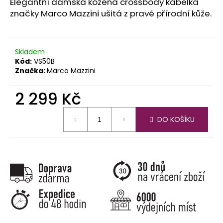
č
Elegantní dámská kožena crossbody kabelka
u
značky Marco Mazzini ušitá z pravé přírodní kůže.
j
e
m
Skladem
e
Kód:
VS50B
Značka:
Marco Mazzini
2 299 Kč
Měrná
DO KOŠÍKU
cena: