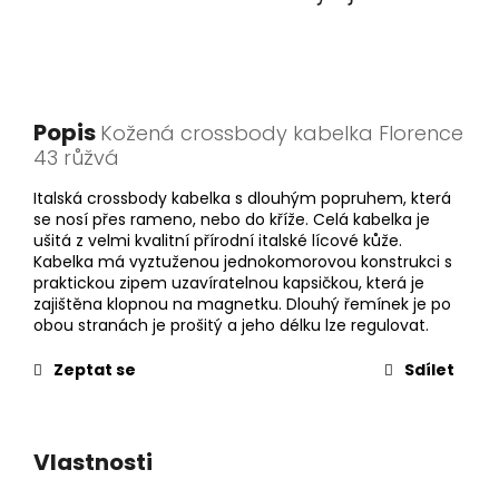
Popis
Kožená crossbody kabelka Florence
43 růžvá
Italská crossbody kabelka s dlouhým popruhem, která
se nosí přes rameno, nebo do kříže. Celá kabelka je
ušitá z velmi kvalitní přírodní italské lícové kůže.
Kabelka má vyztuženou jednokomorovou konstrukci s
praktickou zipem uzavíratelnou kapsičkou, která je
zajištěna klopnou na magnetku. Dlouhý řemínek je po
obou stranách je prošitý a jeho délku lze regulovat.
Zeptat se
Sdílet
Vlastnosti