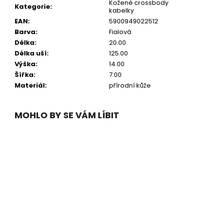
Kožené crossbody
Kategorie
:
kabelky
EAN
:
5900949022512
Barva
:
Fialová
Délka
:
20.00
Délka uší
:
125.00
Výška
:
14.00
Šířka
:
7.00
Materiál
:
přírodní kůže
MOHLO BY SE VÁM LÍBIT