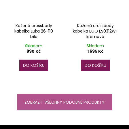
Kožená crossbody
Kožená crossbody
kabelka Luka 26-110
kabelka EGO ES0312WF
bílá
krémová
Skladem
Skladem
990 Kč
1 695 Kč
DO KOŠÍKU
DO KOŠÍKU
ZOBRAZIT VŠECHNY PODOBNÉ PRODUKTY
Z