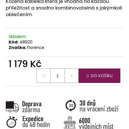
č
Kožená kabelka která je vhodná na každou
u
příležitost a snadno kombinovatelná s jakýmkoli
j
oblečením.
e
m
e
Skladem
Kód:
48920
Značka:
Florence
1 179 Kč
Měrná
DO KOŠÍKU
cena: