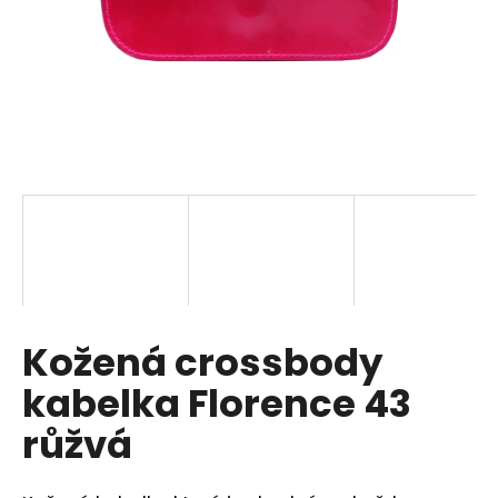
a
j
í
t
?
HLEDAT
Kožená crossbody
D
o
kabelka Florence 43
p
o
růžvá
r
u