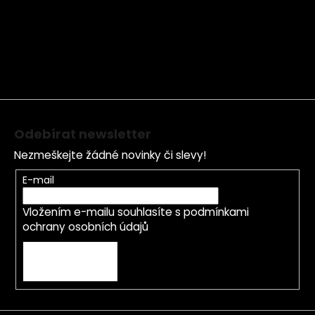
á
p
a
t
í
Odebírat newsletter
Nezmeškejte žádné novinky či slevy!
E-mail
Vložením e-mailu souhlasíte s
podmínkami
ochrany osobních údajů
PŘIHLÁSIT SE