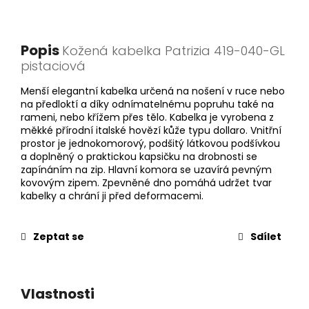
Popis
Kožená kabelka Patrizia 419-040-GL
pistaciová
Menší elegantní kabelka určená na nošení v ruce nebo
na předloktí a díky odnímatelnému popruhu také na
rameni, nebo křížem přes tělo. Kabelka je vyrobena z
měkké přírodní italské hovězí kůže typu dollaro. Vnitřní
prostor je jednokomorový, podšitý látkovou podšívkou
a doplněný o praktickou kapsičku na drobnosti se
zapínáním na zip. Hlavní komora se uzavírá pevným
kovovým zipem. Zpevněné dno pomáhá udržet tvar
kabelky a chrání ji před deformacemi.
Zeptat se
Sdílet
Vlastnosti