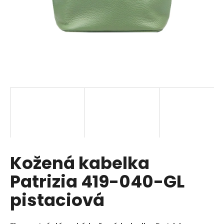
a
j
í
t
?
HLEDAT
Kožená kabelka
D
o
Patrizia 419-040-GL
p
o
pistaciová
r
u