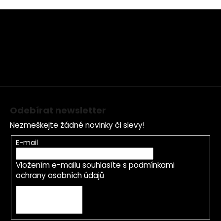
Z
á
p
a
t
í
Odebírat newsletter
Nezmeškejte žádné novinky či slevy!
E-mail
Vložením e-mailu souhlasíte s
podmínkami
ochrany osobních údajů
PŘIHLÁSIT SE