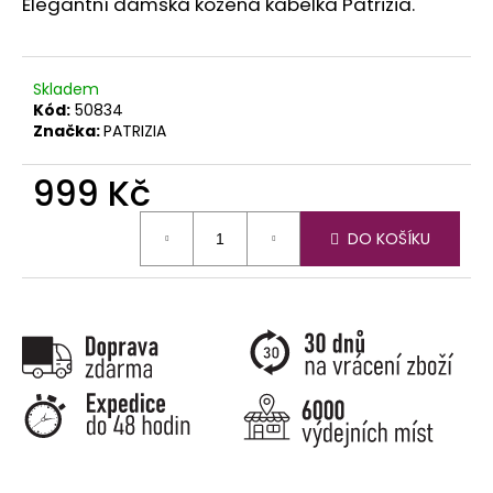
č
Elegantní dámská kožená kabelka Patrizia.
u
j
e
Skladem
m
Kód:
50834
e
Značka:
PATRIZIA
999 Kč
Měrná
DO KOŠÍKU
cena: