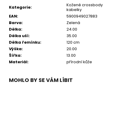
Kožené crossbody
Kategorie
:
kabelky
EAN
:
5900949027883
Barva
:
Zelená
Délka
:
24.00
Délka uší
:
35.00
Délka řemínku
:
120 cm
Výška
:
20.00
Šířka
:
13.00
Materiál
:
přírodní kůže
MOHLO BY SE VÁM LÍBIT