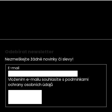
Z
á
p
a
t
í
Odebírat newsletter
Nezmeškejte žádné novinky či slevy!
E-mail
Vložením e-mailu souhlasíte s
podmínkami
ochrany osobních údajů
PŘIHLÁSIT SE