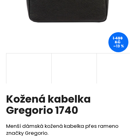
a
j
í
t
?
1 499
KČ
–13 %
HLEDAT
Kožená kabelka
D
o
Gregorio 1740
p
o
r
Menší dámská kožená kabelka přes rameno
u
značky Gregorio.