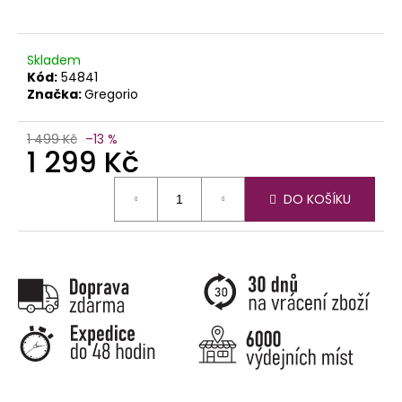
č
u
j
e
Skladem
Kód:
54841
m
Značka:
Gregorio
e
1 499 Kč
–13 %
1 299 Kč
Měrná
DO KOŠÍKU
cena: