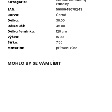
Kategorie
:
kabelky
EAN
:
5900949078243
Barva
:
Černá
Délka
:
30.00
Délka uší
:
45.00
Délka řemínku
:
120 cm
Výška
:
15.00
Šířka
:
7.50
Materiál
:
přírodní kůže
MOHLO BY SE VÁM LÍBIT