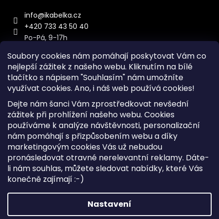
info
@
ikabelka.cz
+420 733 43 50 40
Po-Pá, 9-17h
Soubory cookies nám pomáhají poskytovat Vám co
nejlepší zážitek z našeho webu. Kliknutím na bílé
tlačítko s nápisem "Souhlasím" nám umožníte
využívat cookies.
Ano, i náš web používá cookies!
Kontakt
Dejte nám šanci Vám zprostředkovat nevšední
Sitemap
zážitek při prohlížení našeho webu. Cookies
používáme k analýze návštěvnosti, personalizační
Doprava a Platba
nám pomáhají s přizpůsobením webu a díky
Reklamace Zboží
marketingovým cookies Vás už nebudou
Obchodní podmínky
pronásledovat otravné nerelevantní reklamy. Dáte-
li nám souhlas, můžete sledovat nabídky, které Vás
konečně zajímají :-)
Vytvořil Shoptet
Copyright 2026
iKabelka.cz
. Všechna práva vyhrazena.
Nastavení
Upravit nastavení cookies