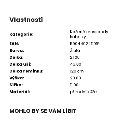
Vlastnosti
Kožené crossbody
Kategorie
:
kabelky
EAN
:
5904492411915
Barva
:
Žlutá
Délka
:
21.00
Délka uší
:
45.00
Délka řemínku
:
120 cm
Výška
:
20.00
Šířka
:
11.00
Materiál
:
přírodní kůže
MOHLO BY SE VÁM LÍBIT