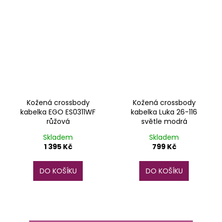
Kožená crossbody
Kožená crossbody
kabelka EGO ES0311WF
kabelka Luka 26-116
růžová
světle modrá
Skladem
Skladem
1 395 Kč
799 Kč
DO KOŠÍKU
DO KOŠÍKU