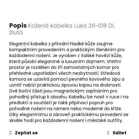
Popis
Kožená kabelka Luka 26-018 DL
žlutá
Elegantní kabelka z přírodní hladké kůže zaujme
kompaktním provedením a praktickým členěním pro
každodenní nošení. Je vyroben z italské hovězí kůže,
která působí elegantně a luxusním dojmem. Vnitřní
prostor je rozdělen do tří samostatných komor pro
přehledné uspořádání všech nezbytností. Středová
komora se uzavírá pomocí pevného kovového zipu a
uvnitř nabízí praktickou zipovou kapsu na drobnosti.
Dvě boční části jsou magnetickým zapínáním pro
pohodlný přístup k obsahu. Kabelku lze nosit v ruce i na
předloktí a součástí je také připínací popruh pro
pohodlné nošení na rameni nebo moderně do kříže.
Díky elegantnímu a zároveň praktickému provedení se
skvěle hodí pro každodenní nošení i městské outfity.
Zeptat se
Sdílet