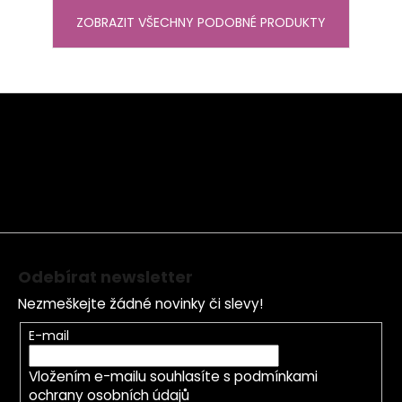
ZOBRAZIT VŠECHNY PODOBNÉ PRODUKTY
Z
á
p
a
t
í
Odebírat newsletter
Nezmeškejte žádné novinky či slevy!
E-mail
Vložením e-mailu souhlasíte s
podmínkami
ochrany osobních údajů