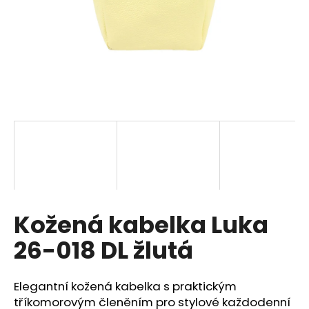
a
j
í
t
?
HLEDAT
Kožená kabelka Luka
D
o
26-018 DL žlutá
p
o
r
Elegantní kožená kabelka s praktickým
u
tříkomorovým členěním pro stylové každodenní