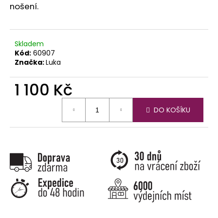
č
nošení.
u
j
e
m
Skladem
e
Kód:
60907
Značka:
Luka
1 100 Kč
Měrná
DO KOŠÍKU
cena: