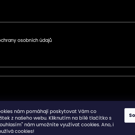
chrany osobních údajů
mace pro Vás
Informace pro Vás
ookies nám pomáhají poskytovat Vám co
S
žitek z našeho webu. Kliknutím na bílé tlačítko s
Sitemap
ouhlasím" nám umožníte využívat cookies.
Ano, i
a osobních údajů
Doprava a Platba
užívá cookies!
kladené dotazy
Reklamace Zboží