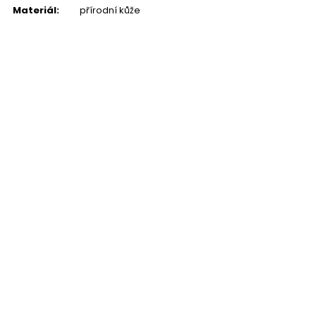
Materiál
:
přírodní kůže