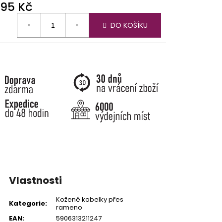
695 Kč
ná
DO KOŠÍKU
:
Vlastnosti
Kožené kabelky přes
Kategorie
:
rameno
EAN
:
5906313211247