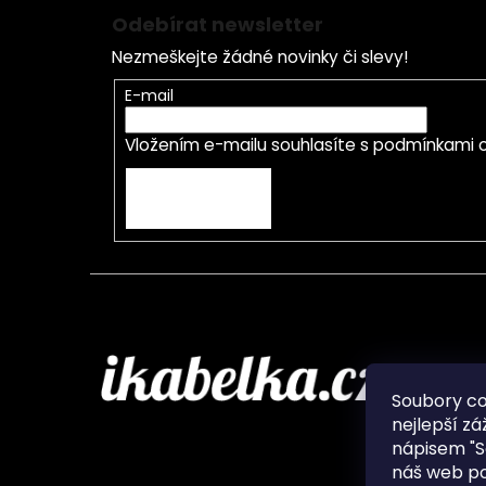
Odebírat newsletter
Nezmeškejte žádné novinky či slevy!
E-mail
Vložením e-mailu souhlasíte s
podmínkami o
PŘIHLÁSIT SE
Infor
Soubory c
nejlepší zá
O nás
nápisem "S
Ochran
náš web po
Často 