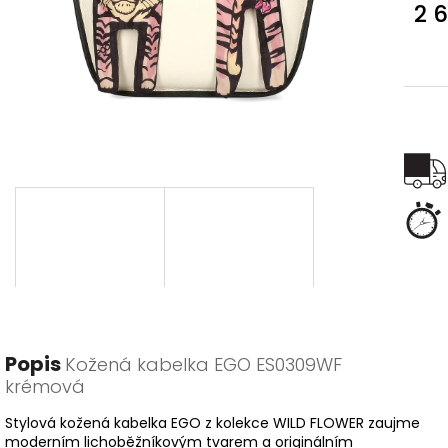
2 
Měr
cena
Popis
Kožená kabelka EGO ES0309WF
krémová
Stylová kožená kabelka EGO z kolekce WILD FLOWER zaujme
moderním lichoběžníkovým tvarem a originálním