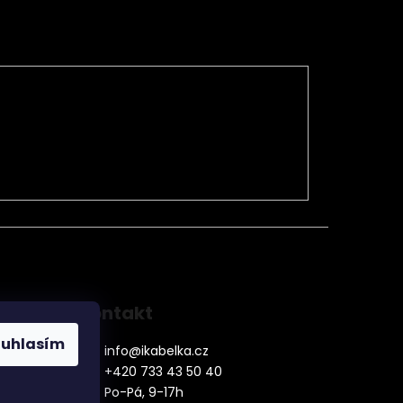
Kontakt
ouhlasím
info
@
ikabelka.cz
+420 733 43 50 40
Po-Pá, 9-17h