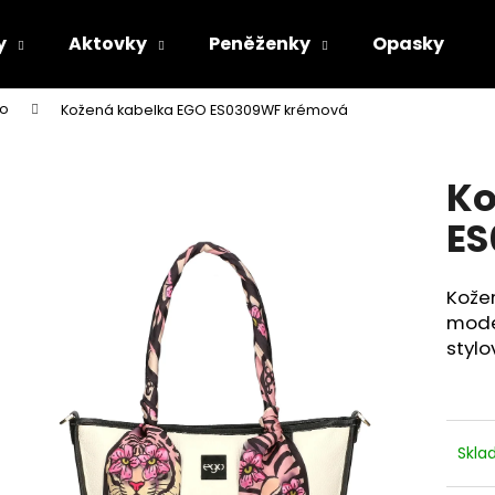
y
Aktovky
Peněženky
Opasky
no
Kožená kabelka EGO ES0309WF krémová
Co potřebujete najít?
Ko
HLEDAT
ES
Kožen
Doporučujeme
mode
stylo
Skl