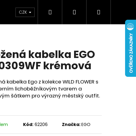
Hledat
Přihlášení
Nákupní
Doplňky
Novinky
CZK
košík
žená kabelka EGO
0309WF krémová
á kabelka Ego z kolekce WILD FLOWER s
rním lichoběžníkovým tvarem a
vým šátkem pro výrazný městský outfit.
adem
Kód:
62206
Značka:
EGO