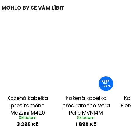
MOHLO BY SE VÁM LÍBIT
2 395
KČ
–20 %
Kožená kabelka
Kožená kabelka
Ko
přes rameno
přes rameno Vera
Flo
Mazzini M420
Pelle MVN14M
Skladem
Skladem
černá
černá
3 299 Kč
1 899 Kč