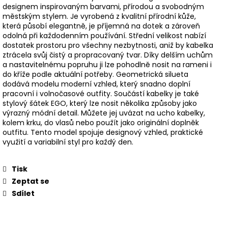
designem inspirovaným barvami, přírodou a svobodným
městským stylem. Je vyrobená z kvalitní přírodní kůže,
která působí elegantně, je příjemná na dotek a zároveň
odolná při každodenním používání. Střední velikost nabízí
dostatek prostoru pro všechny nezbytnosti, aniž by kabelka
ztrácela svůj čistý a propracovaný tvar. Díky delším uchům
a nastavitelnému popruhu ji lze pohodlně nosit na rameni i
do kříže podle aktuální potřeby. Geometrická silueta
dodává modelu moderní vzhled, který snadno doplní
pracovní i volnočasové outfity. Součástí kabelky je také
stylový šátek EGO, který lze nosit několika způsoby jako
výrazný módní detail. Můžete jej uvázat na ucho kabelky,
kolem krku, do vlasů nebo použít jako originální doplněk
outfitu. Tento model spojuje designový vzhled, praktické
využití a variabilní styl pro každý den.
Tisk
Zeptat se
Sdílet