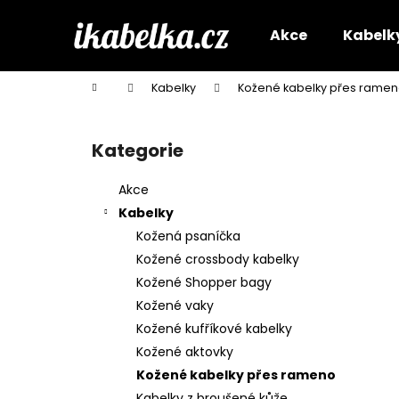
K
Přejít
na
o
Akce
Kabelk
obsah
Zpět
Zpět
š
do
do
í
Domů
Kabelky
Kožené kabelky přes rame
k
obchodu
obchodu
P
o
Kategorie
Přeskočit
s
kategorie
t
Akce
r
Kabelky
a
Kožená psaníčka
n
Kožené crossbody kabelky
n
Kožené Shopper bagy
í
Kožené vaky
p
Kožené kufříkové kabelky
a
Kožené aktovky
n
Kožené kabelky přes rameno
e
Kabelky z broušené kůže