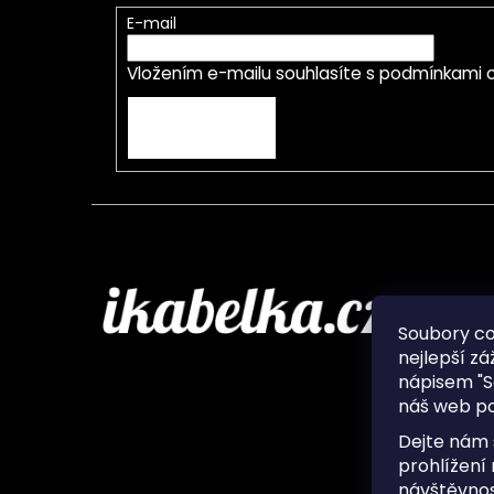
E-mail
Vložením e-mailu souhlasíte s
podmínkami o
PŘIHLÁSIT SE
Infor
Soubory c
nejlepší zá
O nás
nápisem "S
Ochran
náš web po
Často 
Ukládá
Dejte nám 
Kontak
prohlížení
návštěvnos