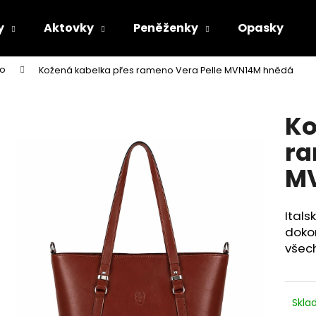
y
Aktovky
Peněženky
Opasky
no
Kožená kabelka přes rameno Vera Pelle MVN14M hnědá
Co potřebujete najít?
Ko
HLEDAT
ra
M
Doporučujeme
Itals
dokon
všech
Skl