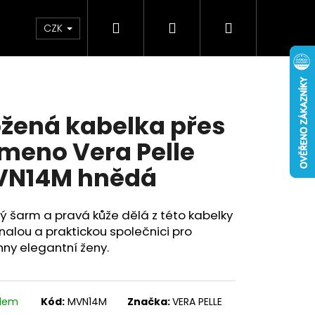
Hledat
Přihlášení
Nákupní
Doplňky
Novinky
CZK
košík
žená kabelka přes
meno Vera Pelle
VN14M hnědá
ký šarm a pravá kůže dělá z této kabelky
alou a praktickou společnici pro
ny elegantní ženy.
adem
Kód:
MVN14M
Značka:
VERA PELLE