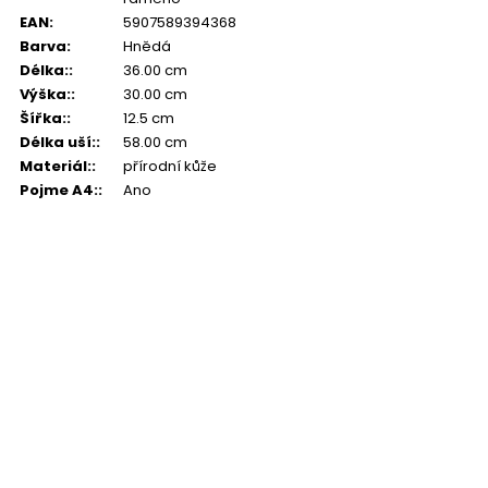
EAN
:
5907589394368
Barva
:
Hnědá
Délka:
:
36.00 cm
Výška:
:
30.00 cm
Šířka:
:
12.5 cm
Délka uší:
:
58.00 cm
Materiál:
:
přírodní kůže
Pojme A4:
:
Ano