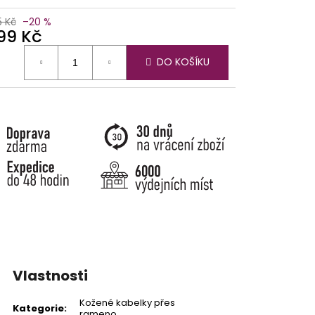
5 Kč
–20 %
899 Kč
ná
DO KOŠÍKU
:
Vlastnosti
Kožené kabelky přes
Kategorie
:
rameno