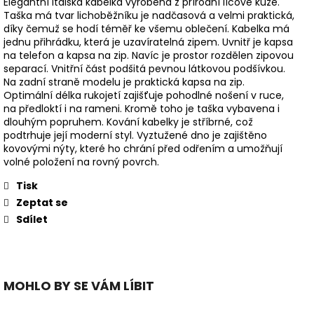
Elegantní italská kabelka vyrobená z přírodní lícové kůže.
Taška má tvar lichoběžníku je nadčasová a velmi praktická,
díky čemuž se hodí téměř ke všemu oblečení. Kabelka má
jednu přihrádku, která je uzavíratelná zipem. Uvnitř je kapsa
na telefon a kapsa na zip. Navíc je prostor rozdělen zipovou
separací. Vnitřní část podšitá pevnou látkovou podšívkou.
Na zadní straně modelu je praktická kapsa na zip.
Optimální délka rukojetí zajišťuje pohodlné nošení v ruce,
na předloktí i na rameni. Kromě toho je taška vybavena i
dlouhým popruhem. Kování kabelky je stříbrné, což
podtrhuje její moderní styl. Vyztužené dno je zajištěno
kovovými nýty, které ho chrání před odřením a umožňují
volné položení na rovný povrch.
Tisk
Zeptat se
Sdílet
MOHLO BY SE VÁM LÍBIT