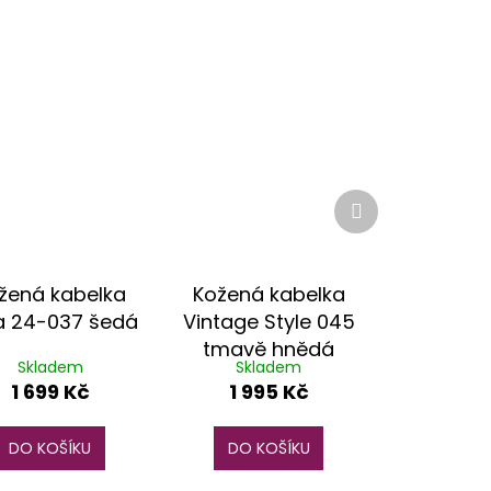
Další
produkt
žená kabelka
Kožená kabelka
a 24-037 šedá
Vintage Style 045
tmavě hnědá
Skladem
Skladem
1 699 Kč
1 995 Kč
DO KOŠÍKU
DO KOŠÍKU