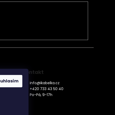
Kontakt
ouhlasím
info
@
ikabelka.cz
+420 733 43 50 40
Po-Pá, 9-17h
denní