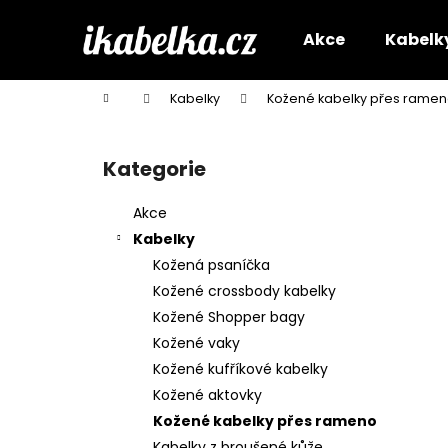
K
Přejít
na
o
Akce
Kabelk
obsah
Zpět
Zpět
š
do
do
í
Domů
Kabelky
Kožené kabelky přes rame
k
obchodu
obchodu
P
o
Kategorie
Přeskočit
s
kategorie
t
Akce
r
Kabelky
a
Kožená psaníčka
n
Kožené crossbody kabelky
n
Kožené Shopper bagy
í
Kožené vaky
p
Kožené kufříkové kabelky
a
Kožené aktovky
n
Kožené kabelky přes rameno
e
Kabelky z broušené kůže