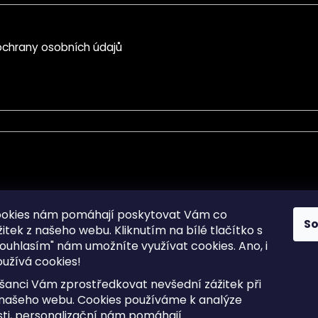
chrany osobních údajů
mace pro Vás
Informace pro Vás
ookies nám pomáhají poskytovat Vám co
S
žitek z našeho webu. Kliknutím na bílé tlačítko s
Sitemap
ouhlasím" nám umožníte využívat cookies.
Ano, i
a osobních údajů
Doprava a Platba
užívá cookies!
kladené dotazy
Reklamace Zboží
ní cookies
Postup vrácení zboží ve 30 
šanci Vám zprostředkovat nevšední zážitek při
lhůtě
ty
 našeho webu. Cookies používáme k analýze
Obchodní podmínky
ti, personalizační nám pomáhají