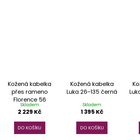
Kožená kabelka
Kožená kabelka
Ko
přes rameno
Luka 26–135 černá
Luk
Florence 56
Skladem
Skladem
červená
2 229 Kč
1 395 Kč
DO KOŠÍKU
DO KOŠÍKU