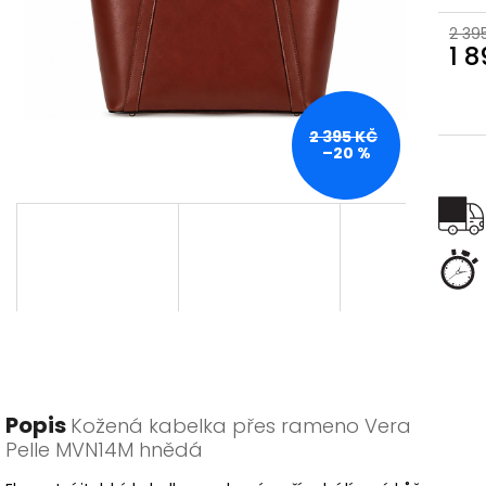
2 39
1 
Měr
cena
2 395 KČ
–20 %
Popis
Kožená kabelka přes rameno Vera
Pelle MVN14M hnědá