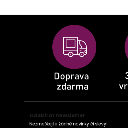
Z
á
p
a
t
í
Odebírat newsletter
Nezmeškejte žádné novinky či slevy!