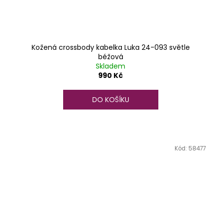
Kožená crossbody kabelka Luka 24-093 světle
béžová
Skladem
990 Kč
DO KOŠÍKU
Kód:
58477