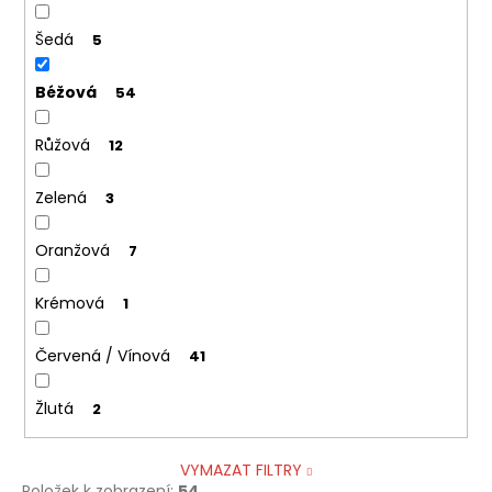
Šedá
5
Béžová
54
Růžová
12
Zelená
3
Oranžová
7
Krémová
1
Červená / Vínová
41
Žlutá
2
VYMAZAT FILTRY
Položek k zobrazení:
54