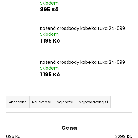
Skladem
a
895 Kč
j
í
Kožená crossbody kabelka Luka 24-099
t
Skladem
?
1 195 Kč
Kožená crossbody kabelka Luka 24-099
Skladem
HLEDAT
1 195 Kč
Ř
D
a
Abecedně
Nejlevnější
Nejdražší
Nejprodávanější
o
z
p
e
o
r
n
Cena
u
í
695
Kč
3299
Kč