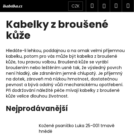
K
Přejít
Hledat
Náku
M
Přihlášen
CZK
na
o
obsah
Zpět
Zpět
košík
š
Kabelky z broušené
í
C
kůže
k
o
p
Hledáte-li lehkou, poddajnou a na omak velmi příjemnou
o
kabelku, potom pro vás může být kabelka z broušené
kůže, tou pravou volbou. Broušená kůže se vyrábí
t
broušením nebo leštěním usně tak, že výsledný povrch
ř
není hladký, ale zdrsněním jemně chlupatý. Je příjemný
e
na dotek, zároveň má nízkou hmotnost, dostatečnou
pevnost a bývá odolný vůči mechanickému opotřebení.
b
Při dodržování náležité péče mívají kabelky z broušené
u
kůže velice dlouhou životnost.
j
Nejprodávanější
e
t
e
Kožené psaníčko Luka 25-001 tmavě
hnědé
n