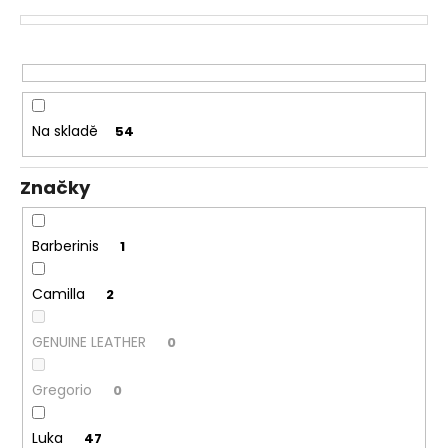
č
p
u
r
j
o
e
m
d
e
u
Na skladě
54
k
t
Značky
ů
Barberinis
1
Camilla
2
GENUINE LEATHER
0
Gregorio
0
Luka
47