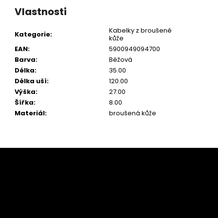
Vlastnosti
Kabelky z broušené
Kategorie
:
kůže
EAN
:
5900949094700
Barva
:
Béžová
Délka
:
35.00
Délka uší
:
120.00
Výška
:
27.00
Šířka
:
8.00
Materiál
:
broušená kůže
Z
á
p
a
t
í