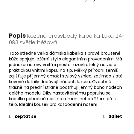
Popis
Kožená crossbody kabelka Luka 24-
093 světle béžová
Tato středně velká dámská kabelka z pravé broušené
kůže spojuje ležérní styl s elegantním provedením. Má
jednokomorový vnitřní prostor uzavíratelný na zip a
praktickou vnitřní kapsu na zip. Měkký přírodní semiš
zajišťuje příjemný omak i stylový vzhled, zatímco zlaté
kovové detaily dodávají nádech luxusu. Ozdobné
třásně na přední straně podtrhují jemný boho nádech
celého modelu. Díky nastavitelnému popruhu se
kabelka pohodlně nosí na rameni nebo křížem přes
tělo. Ideální kousek pro každodenní nošení
Zeptat se
Sdílet