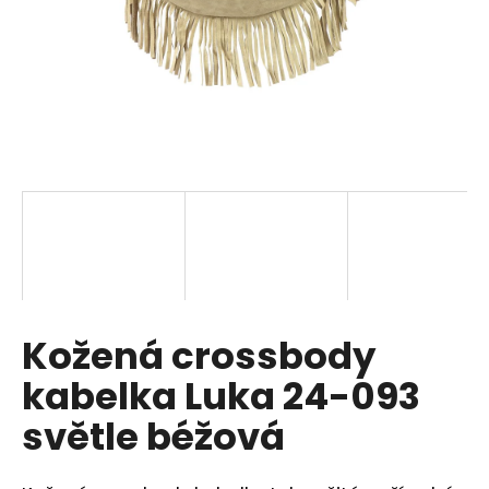
a
j
í
t
?
HLEDAT
Kožená crossbody
D
o
kabelka Luka 24-093
p
o
světle béžová
r
u