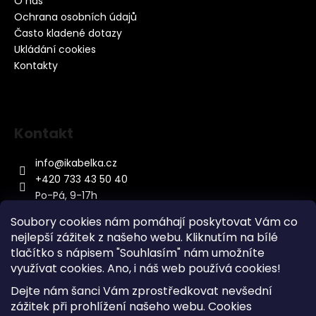
O nás
Ochrana osobních údajů
Často kladené dotazy
Ukládání cookies
Kontakty
Kontakt
info
@
ikabelka.cz
+420 733 43 50 40
Po-Pá, 9-17h
Soubory cookies nám pomáhají poskytovat Vám co
nejlepší zážitek z našeho webu. Kliknutím na bílé
tlačítko s nápisem "Souhlasím" nám umožníte
využívat cookies.
Ano, i náš web používá cookies!
Kontakt
Dejte nám šanci Vám zprostředkovat nevšední
Sitemap
zážitek při prohlížení našeho webu. Cookies