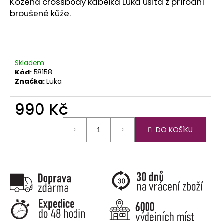
č
Kožená crossbody kabelka Luka ušitá z přírodní
u
broušené kůže.
j
e
m
e
Skladem
Kód:
58158
Značka:
Luka
990 Kč
Měrná
DO KOŠÍKU
cena: