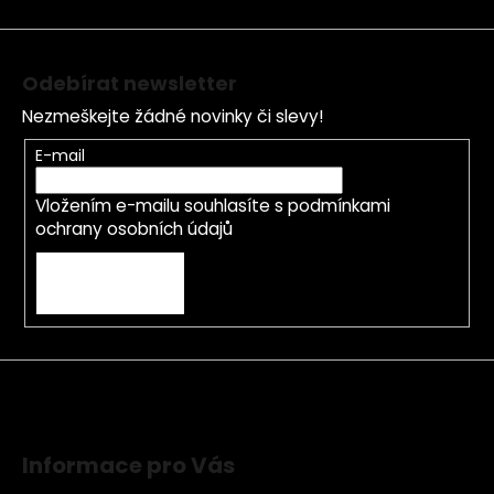
í
Odebírat newsletter
Nezmeškejte žádné novinky či slevy!
E-mail
Vložením e-mailu souhlasíte s
podmínkami
ochrany osobních údajů
PŘIHLÁSIT SE
Informace pro Vás