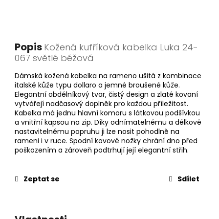
Popis
Kožená kufříková kabelka Luka 24-
067 světlé béžová
Dámská kožená kabelka na rameno ušitá z kombinace
italské kůže typu dollaro a jemné broušené kůže.
Elegantní obdélníkový tvar, čistý design a zlaté kovaní
vytvářejí nadčasový doplněk pro každou příležitost.
Kabelka má jednu hlavní komoru s látkovou podšívkou
a vnitřní kapsou na zip. Díky odnímatelnému a délkově
nastavitelnému popruhu ji lze nosit pohodlně na
rameni i v ruce. Spodní kovové nožky chrání dno před
poškozením a zároveň podtrhují její elegantní střih.
Zeptat se
Sdílet