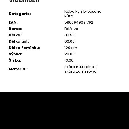
Vlastnosti
Kabelky z broušené
Kategorie
:
kůže
EAN
:
5900949091792
Barva
:
Béžová
Délka
:
38.50
Délka uší
:
60.00
Délka řemínku
:
120 cm
Výška
:
20.00
Šířka
:
13.00
skóra naturalna +
Materiál
:
skóra zamszowa
Z
á
p
a
t