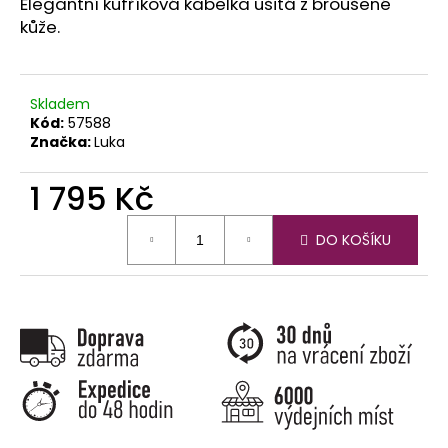
č
Elegantní kufříková kabelka ušitá z broušené
u
kůže.
j
e
m
Skladem
e
Kód:
57588
Značka:
Luka
1 795 Kč
Měrná
DO KOŠÍKU
cena: