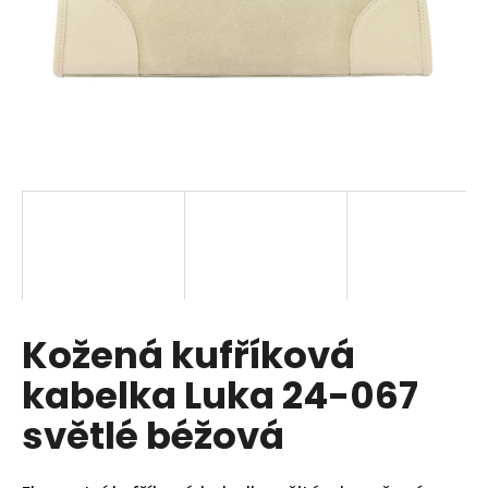
a
j
í
t
?
HLEDAT
Kožená kufříková
D
o
kabelka Luka 24-067
p
o
světlé béžová
r
u