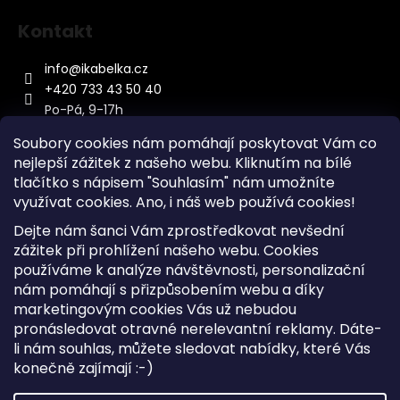
Kontakt
info
@
ikabelka.cz
+420 733 43 50 40
Po-Pá, 9-17h
Soubory cookies nám pomáhají poskytovat Vám co
nejlepší zážitek z našeho webu. Kliknutím na bílé
tlačítko s nápisem "Souhlasím" nám umožníte
využívat cookies.
Ano, i náš web používá cookies!
Kontakt
Dejte nám šanci Vám zprostředkovat nevšední
Sitemap
zážitek při prohlížení našeho webu. Cookies
používáme k analýze návštěvnosti, personalizační
Doprava a Platba
nám pomáhají s přizpůsobením webu a díky
Reklamace Zboží
marketingovým cookies Vás už nebudou
Obchodní podmínky
pronásledovat otravné nerelevantní reklamy. Dáte-
li nám souhlas, můžete sledovat nabídky, které Vás
konečně zajímají :-)
Vytvořil Shoptet