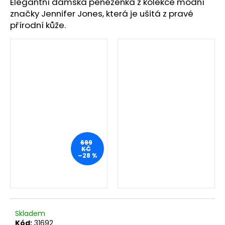
č
Elegantní dámská peněženka z kolekce módní
u
značky Jennifer Jones, která je ušitá z pravé
j
přírodní kůže.
e
m
e
699
KČ
–28 %
Skladem
Kód:
31692