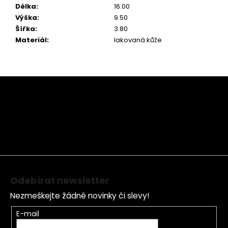
Délka
:
16.00
Výška
:
9.50
Šířka
:
3.80
Materiál
:
lakovaná kůže
Z
á
p
a
t
í
Odebírat newsletter
Nezmeškejte žádné novinky či slevy!
E-mail