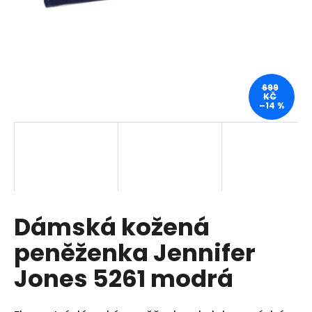
a
j
í
t
?
699
KČ
–14 %
HLEDAT
Dámská kožená
D
o
peněženka Jennifer
p
o
Jones 5261 modrá
r
u