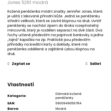
Jones 5261 modrá
Kožená peněženka módní značky Jennifer Jones, která
je ušitá z lakované přírodní kůže. Jedná se peněženku
střední velikosti, která se zavírá klopnou na druk. Uvnitř
peněženky se nachází zipem do široka rozepínatelný
mincovník, který je rozdělen separací na dvě části. Dva
fochy určené především na papírové bankovky a jedna
„tajná“ kapsička na zip. Praktické jsou především
přihrádky na kreditní karty a doklady, které má
peněženka oddělené a zajištěné úzkou klopnou na
druk.
Zeptat se
Sdílet
Vlastnosti
Dámské kožené
Kategorie
:
peněženky
EAN
:
5900949056784
Barva
:
Modrá