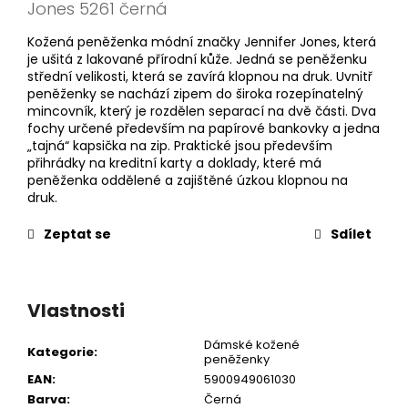
Jones 5261 černá
Kožená peněženka módní značky Jennifer Jones, která
je ušitá z lakované přírodní kůže. Jedná se peněženku
střední velikosti, která se zavírá klopnou na druk. Uvnitř
peněženky se nachází zipem do široka rozepínatelný
mincovník, který je rozdělen separací na dvě části. Dva
fochy určené především na papírové bankovky a jedna
„tajná“ kapsička na zip. Praktické jsou především
přihrádky na kreditní karty a doklady, které má
peněženka oddělené a zajištěné úzkou klopnou na
druk.
Zeptat se
Sdílet
Vlastnosti
Dámské kožené
Kategorie
:
peněženky
EAN
:
5900949061030
Barva
:
Černá