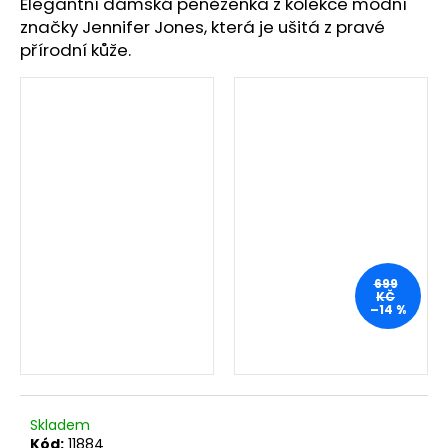
č
Elegantní dámská peněženka z kolekce módní
u
značky Jennifer Jones, která je ušitá z pravé
j
přírodní kůže.
e
m
e
699
KČ
–14 %
Skladem
Kód:
11884