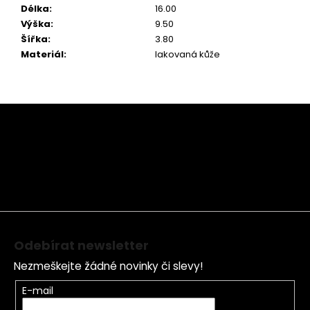
Délka
:
16.00
Výška
:
9.50
Šířka
:
3.80
Materiál
:
lakovaná kůže
Z
á
p
a
t
í
Odebírat newsletter
Nezmeškejte žádné novinky či slevy!
E-mail