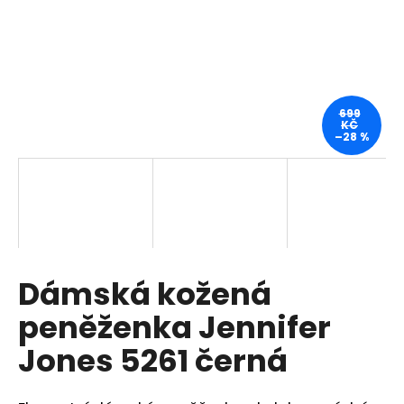
a
j
í
t
?
699
KČ
–28 %
HLEDAT
Dámská kožená
D
o
peněženka Jennifer
p
o
Jones 5261 černá
r
u