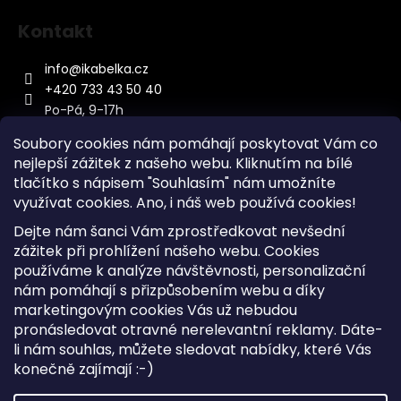
Kontakt
info
@
ikabelka.cz
+420 733 43 50 40
Po-Pá, 9-17h
Soubory cookies nám pomáhají poskytovat Vám co
nejlepší zážitek z našeho webu. Kliknutím na bílé
tlačítko s nápisem "Souhlasím" nám umožníte
využívat cookies.
Ano, i náš web používá cookies!
Kontakt
Dejte nám šanci Vám zprostředkovat nevšední
Sitemap
zážitek při prohlížení našeho webu. Cookies
používáme k analýze návštěvnosti, personalizační
Doprava a Platba
nám pomáhají s přizpůsobením webu a díky
Reklamace Zboží
marketingovým cookies Vás už nebudou
Obchodní podmínky
pronásledovat otravné nerelevantní reklamy. Dáte-
li nám souhlas, můžete sledovat nabídky, které Vás
konečně zajímají :-)
Vytvořil Shoptet