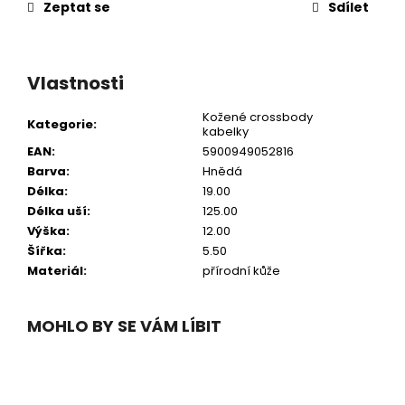
Zeptat se
Sdílet
Vlastnosti
Kožené crossbody
Kategorie
:
kabelky
EAN
:
5900949052816
Barva
:
Hnědá
Délka
:
19.00
Délka uší
:
125.00
Výška
:
12.00
Šířka
:
5.50
Materiál
:
přírodní kůže
MOHLO BY SE VÁM LÍBIT