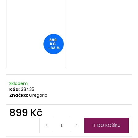
899
KČ
–33 %
Skladem
Kód:
38435
Značka:
Gregorio
899 Kč
Měrná
DO KOŠÍKU
cena: