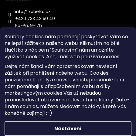
info
@
ikabelka.cz
+420 733 43 50 40
Po-Pá, 9-17h
Soubory cookies nám pomáhají poskytovat Vám co
nejlepší zážitek z našeho webu. Kliknutím na bílé
tlačítko s nápisem "Souhlasím" nám umožníte
využívat cookies.
Ano, i náš web používá cookies!
Kontakt
Dejte nám šanci Vám zprostředkovat nevšední
Sitemap
zážitek při prohlížení našeho webu. Cookies
používáme k analýze návštěvnosti, personalizační
Doprava a Platba
nám pomáhají s přizpůsobením webu a díky
Reklamace Zboží
marketingovým cookies Vás už nebudou
Obchodní podmínky
pronásledovat otravné nerelevantní reklamy. Dáte-
li nám souhlas, můžete sledovat nabídky, které Vás
konečně zajímají :-)
Vytvořil Shoptet
Copyright 2026
iKabelka.cz
. Všechna práva vyhrazena.
Nastavení
Upravit nastavení cookies