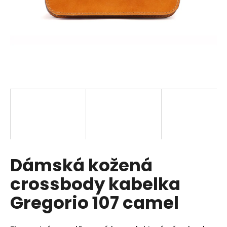
a
j
í
t
?
HLEDAT
Dámská kožená
D
o
crossbody kabelka
p
o
Gregorio 107 camel
r
u