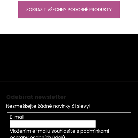
ZOBRAZIT VŠECHNY PODOBNÉ PRODUKTY
Z
á
p
a
t
í
Odebírat newsletter
Nezmeškejte žádné novinky či slevy!
E-mail
Vložením e-mailu souhlasíte s
podmínkami
ochrany osobních údajů