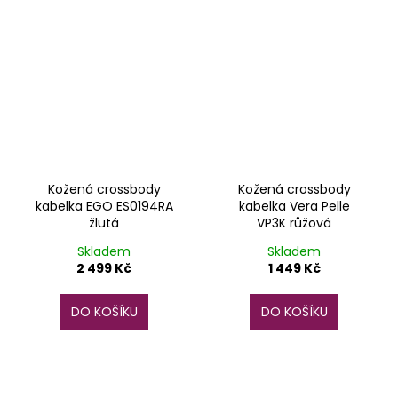
Kožená crossbody
Kožená crossbody
kabelka EGO ES0194RA
kabelka Vera Pelle
žlutá
VP3K růžová
Skladem
Skladem
2 499 Kč
1 449 Kč
DO KOŠÍKU
DO KOŠÍKU