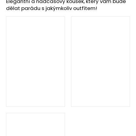
č
Elegantní a nadčasový kousek, který vám bude
u
dělat parádu s jakýmkoliv outfitem!
j
e
m
e